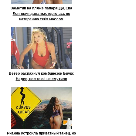
Заметив на пляже папарацци, Ева
Лонгория дала мастер класс по
натиранию себя маслом
Ветер распахнул комбинезон Брукс
Надер, но это её не смутило
Рианна устроила приватный танец, но