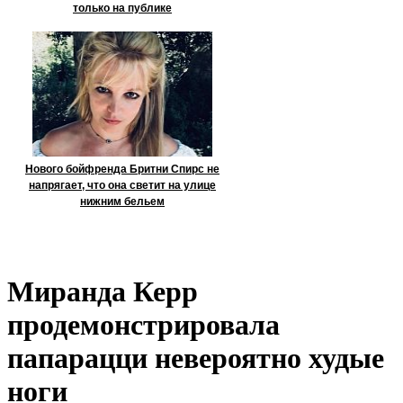
только на публике
Нового бойфренда Бритни Спирс не
напрягает, что она светит на улице
нижним бельем
Миранда Керр
продемонстрировала
папарацци невероятно худые
ноги