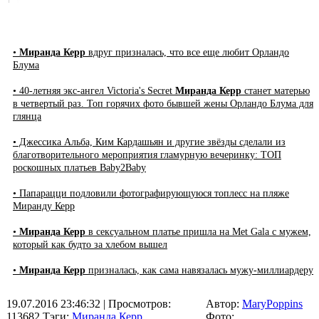
•
Миранда Керр
вдруг призналась, что все еще любит Орландо
Блума
• 40-летняя экс-ангел Victoria's Secret
Миранда Керр
станет матерью
в четвертый раз. Топ горячих фото бывшей жены Орландо Блума для
глянца
• Джессика Альба, Ким Кардашьян и другие звёзды сделали из
благотворительного мероприятия гламурную вечеринку: ТОП
роскошных платьев Baby2Baby
• Папарацци подловили фотографирующуюся топлесс на пляже
Миранду Керр
•
Миранда Керр
в сексуальном платье пришла на Met Gala с мужем,
который как будто за хлебом вышел
•
Миранда Керр
призналась, как сама навязалась мужу-миллиардеру
19.07.2016 23:46:32
| Просмотров:
Автор:
MaryPoppins
113682
Тэги:
Миранда Керр
Фото: