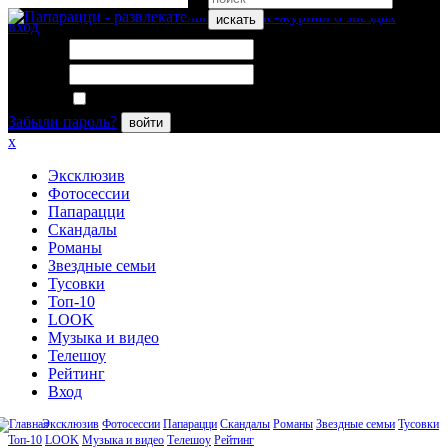
искать
вход
Логин:
Пароль:
Запомнить меня
Забыли пароль?
войти
x
Эксклюзив
Фотосессии
Папарацци
Скандалы
Романы
Звездные семьи
Тусовки
Топ-10
LOOK
Музыка и видео
Телешоу
Рейтинг
Вход
Эксклюзив
Фотосессии
Папарацци
Скандалы
Романы
Звездные семьи
Тусовки
Топ-10
LOOK
Музыка и видео
Телешоу
Рейтинг