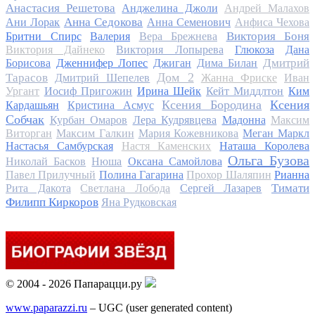
Анастасия Решетова
Анджелина Джоли
Андрей Малахов
Анна Седокова
Ани Лорак
Анна Семенович
Анфиса Чехова
Виктория Боня
Бритни Спирс
Валерия
Вера Брежнева
Виктория Дайнеко
Виктория Лопырева
Глюкоза
Дана
Дмитрий
Борисова
Дженнифер Лопес
Джиган
Дима Билан
Дом 2
Тарасов
Дмитрий Шепелев
Жанна Фриске
Иван
Ургант
Иосиф Пригожин
Ирина Шейк
Кейт Миддлтон
Ким
Ксения Бородина
Ксения
Кардашьян
Кристина Асмус
Собчак
Курбан Омаров
Лера Кудрявцева
Мадонна
Максим
Виторган
Максим Галкин
Мария Кожевникова
Меган Маркл
Настасья Самбурская
Настя Каменских
Наташа Королева
Ольга Бузова
Николай Басков
Нюша
Оксана Самойлова
Павел Прилучный
Полина Гагарина
Прохор Шаляпин
Рианна
Тимати
Рита Дакота
Светлана Лобода
Сергей Лазарев
Филипп Киркоров
Яна Рудковская
© 2004 - 2026 Папарацци.ру
www.paparazzi.ru
– UGC (user generated content)