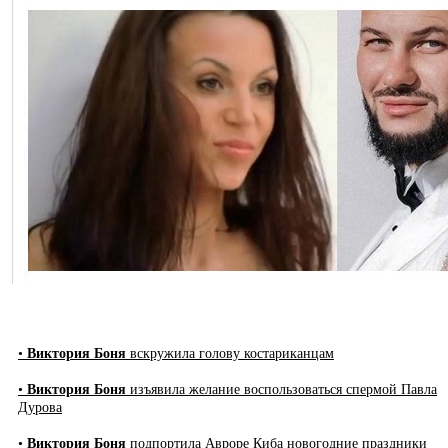
•
Виктория Боня
вскружила голову костариканцам
•
Виктория Боня
изъявила желание воспользоваться спермой Павла
Дурова
•
Виктория Боня
подпортила Авроре Киба новогодние праздники