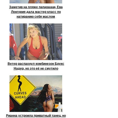
Заметив на пляже папарацци, Ева
Лонгория дала мастер класс по
натиранию себя маслом
Ветер распахнул комбинезон Брукс
Надер, но это её не смутило
Рианна устроила приватный танец, но