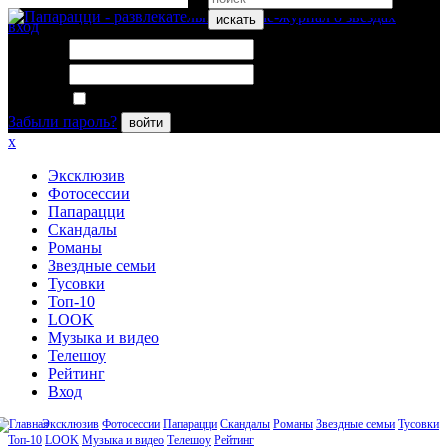
искать
вход
Логин:
Пароль:
Запомнить меня
Забыли пароль?
войти
x
Эксклюзив
Фотосессии
Папарацци
Скандалы
Романы
Звездные семьи
Тусовки
Топ-10
LOOK
Музыка и видео
Телешоу
Рейтинг
Вход
Эксклюзив
Фотосессии
Папарацци
Скандалы
Романы
Звездные семьи
Тусовки
Топ-10
LOOK
Музыка и видео
Телешоу
Рейтинг