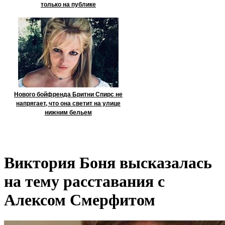
только на публике
Нового бойфренда Бритни Спирс не
напрягает, что она светит на улице
нижним бельем
Виктория Боня высказалась
на тему расставания с
Алексом Смерфитом