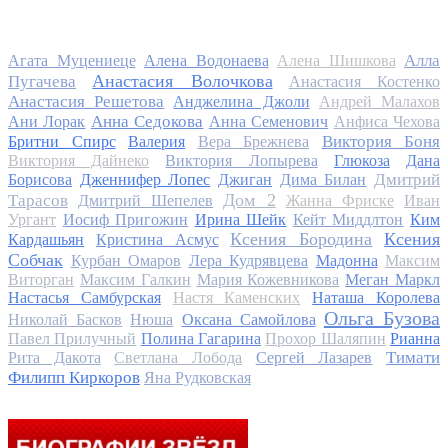
Алла
Агата Муцениеце
Алена Водонаева
Алена Шишкова
Анастасия Волочкова
Пугачева
Анастасия Костенко
Анастасия Решетова
Анджелина Джоли
Андрей Малахов
Анна Седокова
Ани Лорак
Анна Семенович
Анфиса Чехова
Виктория Боня
Бритни Спирс
Валерия
Вера Брежнева
Виктория Дайнеко
Виктория Лопырева
Глюкоза
Дана
Дмитрий
Борисова
Дженнифер Лопес
Джиган
Дима Билан
Дом 2
Тарасов
Дмитрий Шепелев
Жанна Фриске
Иван
Ургант
Иосиф Пригожин
Ирина Шейк
Кейт Миддлтон
Ким
Ксения Бородина
Ксения
Кардашьян
Кристина Асмус
Собчак
Курбан Омаров
Лера Кудрявцева
Мадонна
Максим
Виторган
Максим Галкин
Мария Кожевникова
Меган Маркл
Настасья Самбурская
Настя Каменских
Наташа Королева
Ольга Бузова
Николай Басков
Нюша
Оксана Самойлова
Павел Прилучный
Полина Гагарина
Прохор Шаляпин
Рианна
Тимати
Рита Дакота
Светлана Лобода
Сергей Лазарев
Филипп Киркоров
Яна Рудковская