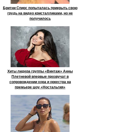
Бритни Спирс попыталась прикрыть свою
грудь на видео кристалликами, но не
получилось
Хиты лидера группы «Винтаж» Анны
Плетневой впервые прозвучат в
сопровождении хора и оркестра на
премьере шоу «Ностальгия»