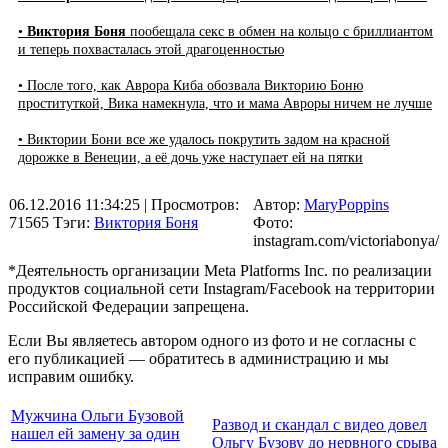
•
Виктория Боня
пообещала секс в обмен на кольцо с бриллиантом
и теперь похвасталась этой драгоценностью
• После того, как Аврора Киба обозвала Викторию Боню
проституткой, Вика намекнула, что и мама Авроры ничем не лучше
• Виктории Бони все же удалось покрутить задом на красной
дорожке в Венеции, а её дочь уже наступает ей на пятки
06.12.2016 11:34:25
| Просмотров:
Автор:
MaryPoppins
71565
Тэги:
Виктория Боня
Фото:
instagram.com/victoriabonya/
*Деятельность организации Meta Platforms Inc. по реализации
продуктов социальной сети Instagram/Facebook на территории
Российской Федерации запрещена.
Если Вы являетесь автором одного из фото и не согласны с
его публикацией — обратитесь в администрацию и мы
исправим ошибку.
Мужчина Ольги Бузовой
Развод и скандал с видео довел
нашел ей замену за один
Ольгу Бузову до нервного срыва