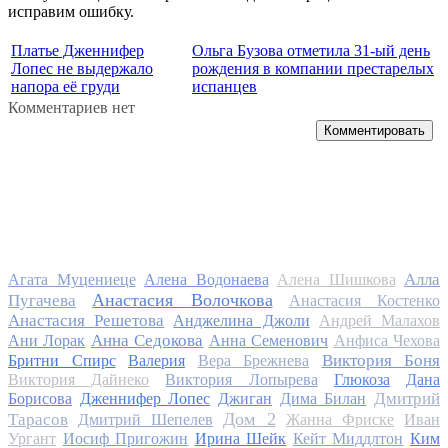
исправим ошибку.
Платье Дженнифер
Ольга Бузова отметила 31-ый день
Лопес не выдержало
рождения в компании престарелых
напора её груди
испанцев
Комментариев нет
Комментировать
Алла
Агата Муцениеце
Алена Водонаева
Алена Шишкова
Анастасия Волочкова
Пугачева
Анастасия Костенко
Анастасия Решетова
Анджелина Джоли
Андрей Малахов
Анна Седокова
Ани Лорак
Анна Семенович
Анфиса Чехова
Виктория Боня
Бритни Спирс
Валерия
Вера Брежнева
Виктория Дайнеко
Виктория Лопырева
Глюкоза
Дана
Дмитрий
Борисова
Дженнифер Лопес
Джиган
Дима Билан
Дом 2
Тарасов
Дмитрий Шепелев
Жанна Фриске
Иван
Ургант
Иосиф Пригожин
Ирина Шейк
Кейт Миддлтон
Ким