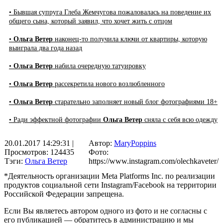
• Бывшая супруга Глеба Жемчугова пожаловалась на поведение их
общего сына, который заявил, что хочет жить с отцом
•
Ольга Ветер
наконец-то получила ключи от квартиры, которую
выиграла два года назад
•
Ольга Ветер
набила очередную татуировку
•
Ольга Ветер
рассекретила нового возлюбленного
•
Ольга Ветер
старательно заполняет новый блог фотографиями 18+
• Ради эффектной фотографии
Ольга Ветер
сняла с себя всю одежду
20.01.2017 14:29:31
|
Автор:
MaryPoppins
Просмотров: 124435
Фото:
Тэги:
Ольга Ветер
https://www.instagram.com/olechkaveter/
*Деятельность организации Meta Platforms Inc. по реализации
продуктов социальной сети Instagram/Facebook на территории
Российской Федерации запрещена.
Если Вы являетесь автором одного из фото и не согласны с
его публикацией — обратитесь в администрацию и мы