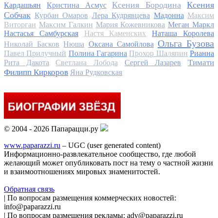
Ксения Бородина
Ксения
Кардашьян
Кристина Асмус
Собчак
Курбан Омаров
Лера Кудрявцева
Мадонна
Максим
Виторган
Максим Галкин
Мария Кожевникова
Меган Маркл
Настасья Самбурская
Настя Каменских
Наташа Королева
Ольга Бузова
Николай Басков
Нюша
Оксана Самойлова
Павел Прилучный
Полина Гагарина
Прохор Шаляпин
Рианна
Тимати
Рита Дакота
Светлана Лобода
Сергей Лазарев
Филипп Киркоров
Яна Рудковская
© 2004 - 2026 Папарацци.ру
www.paparazzi.ru
– UGC (user generated content)
Информационно-развлекательное сообщество, где любой
желающий может опубликовать пост на тему о частной жизни
и взаимоотношениях мировых знаменитостей.
Обратная связь
| По вопросам размещения коммерческих новостей:
info@paparazzi.ru
| По вопросам размещения рекламы: adv@paparazzi.ru