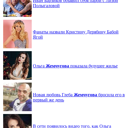
Иван Барзиков объявил себя парой с Лизой
Полыгаловой
Фанаты назвали Кристину Дерябину Бабой
Ягой
Ольга
Жемчугова
показала будущее жилье
Новая любовь Глеба
Жемчугова
бросила его в
первый же день
В сети появилось видео того, как Ольга