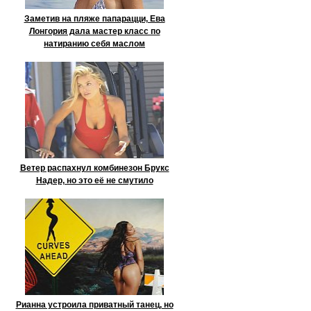
Заметив на пляже папарацци, Ева
Лонгория дала мастер класс по
натиранию себя маслом
Ветер распахнул комбинезон Брукс
Надер, но это её не смутило
Рианна устроила приватный танец, но