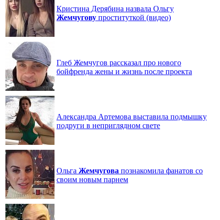
Кристина Дерябина назвала Ольгу
Жемчугову
проституткой (видео)
Глеб Жемчугов рассказал про нового
бойфренда жены и жизнь после проекта
Александра Артемова выставила подмышку
подруги в неприглядном свете
Ольга
Жемчугова
познакомила фанатов со
своим новым парнем