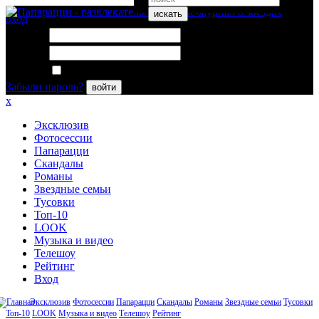
искать
вход
Логин:
Пароль:
Запомнить меня
Забыли пароль?
войти
x
Эксклюзив
Фотосессии
Папарацци
Скандалы
Романы
Звездные семьи
Тусовки
Топ-10
LOOK
Музыка и видео
Телешоу
Рейтинг
Вход
Эксклюзив
Фотосессии
Папарацци
Скандалы
Романы
Звездные семьи
Тусовки
Топ-10
LOOK
Музыка и видео
Телешоу
Рейтинг