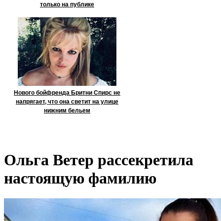
только на публике
Нового бойфренда Бритни Спирс не
напрягает, что она светит на улице
нижним бельем
Ольга Ветер рассекретила
настоящую фамилию