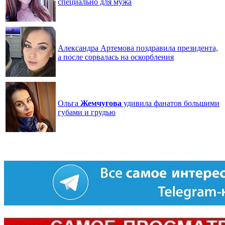
специально для мужа
Александра Артемова поздравила президента,
а после сорвалась на оскорбления
Ольга
Жемчугова
удивила фанатов большими
губами и грудью