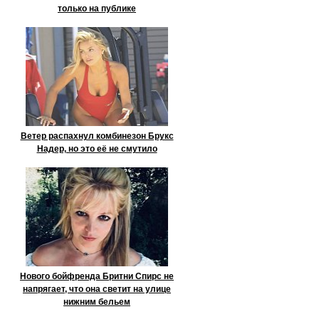
только на публике
Ветер распахнул комбинезон Брукс
Надер, но это её не смутило
Нового бойфренда Бритни Спирс не
напрягает, что она светит на улице
нижним бельем