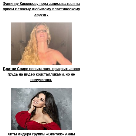
Филиппу Киркорову пора записываться на
прием к своему любимому пластическому
хирургу
Бритни Спирс попыталась прикрыть свою
грудь на видео кристалликами, но не
получилось
Хиты лидера группы «Винтаж» Анны