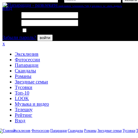
вход
Логин:
Пароль:
Запомнить меня
Забыли пароль?
войти
x
Эксклюзив
Фотосессии
Папарацци
Скандалы
Романы
Звездные семьи
Тусовки
Топ-10
LOOK
Музыка и видео
Телешоу
Рейтинг
Вход
Эксклюзив
Фотосессии
Папарацци
Скандалы
Романы
Звездные семьи
Тусовки
Т