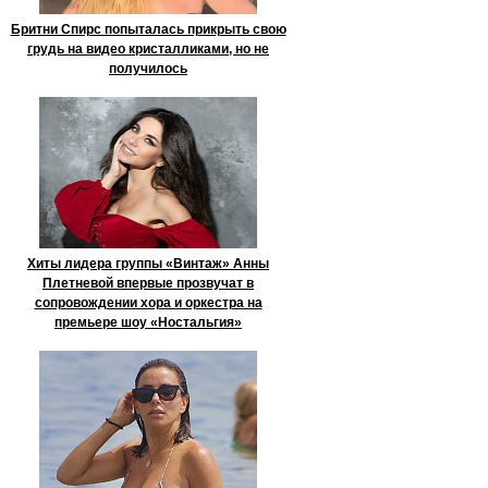
Бритни Спирс попыталась прикрыть свою
грудь на видео кристалликами, но не
получилось
Хиты лидера группы «Винтаж» Анны
Плетневой впервые прозвучат в
сопровождении хора и оркестра на
премьере шоу «Ностальгия»