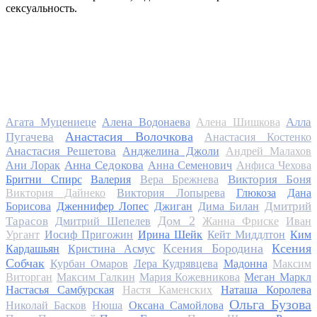
сексуальность.
Алла
Агата Муцениеце
Алена Водонаева
Алена Шишкова
Анастасия Волочкова
Пугачева
Анастасия Костенко
Анастасия Решетова
Анджелина Джоли
Андрей Малахов
Анна Седокова
Ани Лорак
Анна Семенович
Анфиса Чехова
Виктория Боня
Бритни Спирс
Валерия
Вера Брежнева
Виктория Дайнеко
Виктория Лопырева
Глюкоза
Дана
Дмитрий
Борисова
Дженнифер Лопес
Джиган
Дима Билан
Дом 2
Тарасов
Дмитрий Шепелев
Жанна Фриске
Иван
Ургант
Иосиф Пригожин
Ирина Шейк
Кейт Миддлтон
Ким
Ксения Бородина
Ксения
Кардашьян
Кристина Асмус
Собчак
Курбан Омаров
Лера Кудрявцева
Мадонна
Максим
Виторган
Максим Галкин
Мария Кожевникова
Меган Маркл
Настасья Самбурская
Настя Каменских
Наташа Королева
Ольга Бузова
Николай Басков
Нюша
Оксана Самойлова