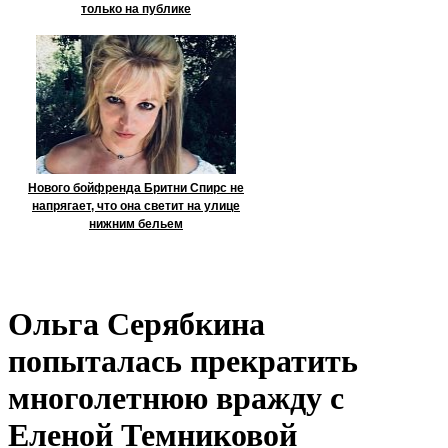
только на публике
Нового бойфренда Бритни Спирс не
напрягает, что она светит на улице
нижним бельем
Ольга Серябкина
попыталась прекратить
многолетнюю вражду с
Еленой Темниковой