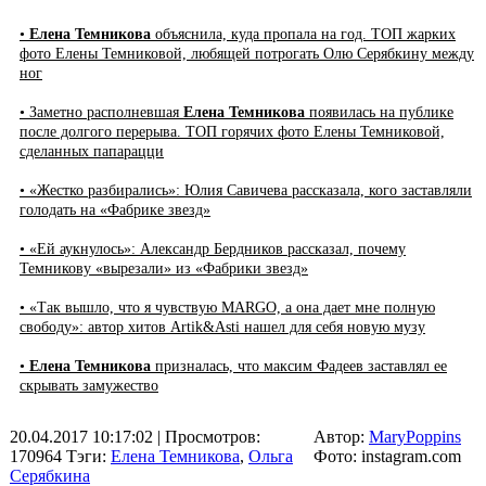
•
Елена Темникова
объяснила, куда пропала на год. ТОП жарких
фото Елены Темниковой, любящей потрогать Олю Серябкину между
ног
• Заметно располневшая
Елена Темникова
появилась на публике
после долгого перерыва. ТОП горячих фото Елены Темниковой,
сделанных папарацци
• «Жестко разбирались»: Юлия Савичева рассказала, кого заставляли
голодать на «Фабрике звезд»
• «Ей аукнулось»: Александр Бердников рассказал, почему
Темникову «вырезали» из «Фабрики звезд»
• «Так вышло, что я чувствую MARGO, а она дает мне полную
свободу»: автор хитов Artik&Asti нашел для себя новую музу
•
Елена Темникова
призналась, что максим Фадеев заставлял ее
скрывать замужество
20.04.2017 10:17:02
| Просмотров:
Автор:
MaryPoppins
170964
Тэги:
Елена Темникова
,
Ольга
Фото: instagram.com
Серябкина