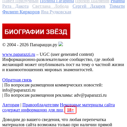
Павел Прилучный
Полина Гагарина
Прохор Шаляпин
Рианна
Тимати
Рита Дакота
Светлана Лобода
Сергей Лазарев
Филипп Киркоров
Яна Рудковская
© 2004 - 2026 Папарацци.ру
www.paparazzi.ru
– UGC (user generated content)
Информационно-развлекательное сообщество, где любой
желающий может опубликовать пост на тему о частной жизни
и взаимоотношениях мировых знаменитостей.
Обратная связь
| По вопросам размещения коммерческих новостей:
info@paparazzi.ru
| По вопросам размещения рекламы: adv@paparazzi.ru
Авторам
|
Правообладателям
Некоторые материалы сайта
содержат информацию для лиц
18+
Доводим до вашего сведения, что любая перепечатка
материалов сайта возможна только при наличии прямой