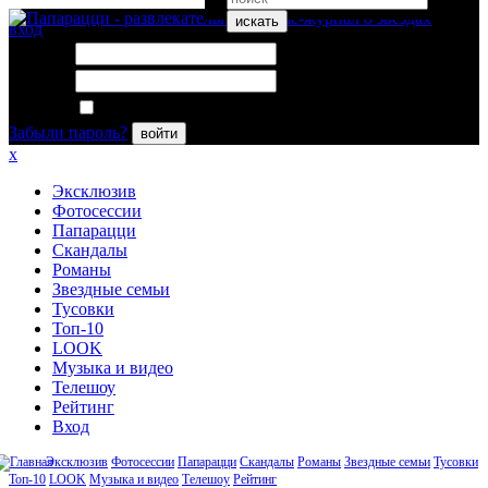
искать
вход
Логин:
Пароль:
Запомнить меня
Забыли пароль?
войти
x
Эксклюзив
Фотосессии
Папарацци
Скандалы
Романы
Звездные семьи
Тусовки
Топ-10
LOOK
Музыка и видео
Телешоу
Рейтинг
Вход
Эксклюзив
Фотосессии
Папарацци
Скандалы
Романы
Звездные семьи
Тусовки
Топ-10
LOOK
Музыка и видео
Телешоу
Рейтинг