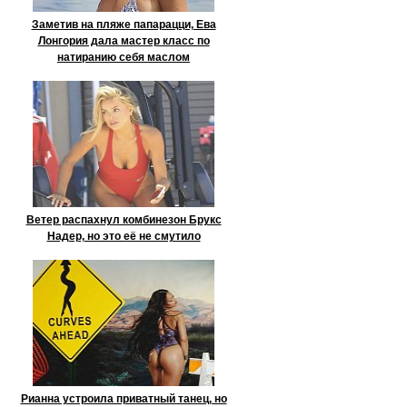
Заметив на пляже папарацци, Ева
Лонгория дала мастер класс по
натиранию себя маслом
Ветер распахнул комбинезон Брукс
Надер, но это её не смутило
Рианна устроила приватный танец, но