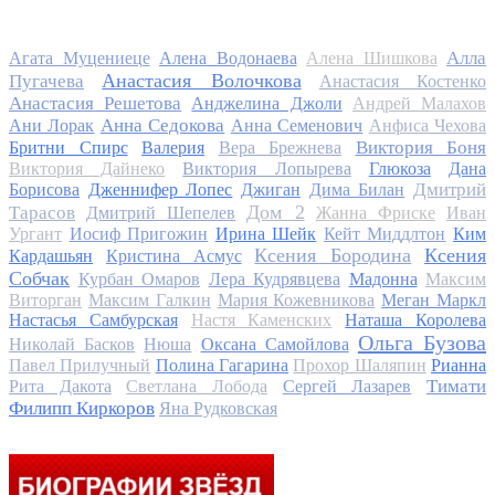
Алла
Агата Муцениеце
Алена Водонаева
Алена Шишкова
Анастасия Волочкова
Пугачева
Анастасия Костенко
Анастасия Решетова
Анджелина Джоли
Андрей Малахов
Анна Седокова
Ани Лорак
Анна Семенович
Анфиса Чехова
Виктория Боня
Бритни Спирс
Валерия
Вера Брежнева
Виктория Дайнеко
Виктория Лопырева
Глюкоза
Дана
Дмитрий
Борисова
Дженнифер Лопес
Джиган
Дима Билан
Дом 2
Тарасов
Дмитрий Шепелев
Жанна Фриске
Иван
Ургант
Иосиф Пригожин
Ирина Шейк
Кейт Миддлтон
Ким
Ксения Бородина
Ксения
Кардашьян
Кристина Асмус
Собчак
Курбан Омаров
Лера Кудрявцева
Мадонна
Максим
Виторган
Максим Галкин
Мария Кожевникова
Меган Маркл
Настасья Самбурская
Настя Каменских
Наташа Королева
Ольга Бузова
Николай Басков
Нюша
Оксана Самойлова
Павел Прилучный
Полина Гагарина
Прохор Шаляпин
Рианна
Тимати
Рита Дакота
Светлана Лобода
Сергей Лазарев
Филипп Киркоров
Яна Рудковская