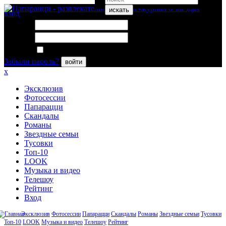
искать
вход
Логин:
Пароль:
Запомнить меня
Забыли пароль?
войти
x
Эксклюзив
Фотосессии
Папарацци
Скандалы
Романы
Звездные семьи
Тусовки
Топ-10
LOOK
Музыка и видео
Телешоу
Рейтинг
Вход
Эксклюзив
Фотосессии
Папарацци
Скандалы
Романы
Звездные семьи
Тусовки
Топ-10
LOOK
Музыка и видео
Телешоу
Рейтинг