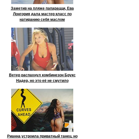
Заметив на пляже папарацци, Ева
Лонгория дала мастер класс по
натиранию себя маслом
Ветер распахнул комбинезон Брукс
Надер, но это её не смутило
Рианна устроила приватный танец, но