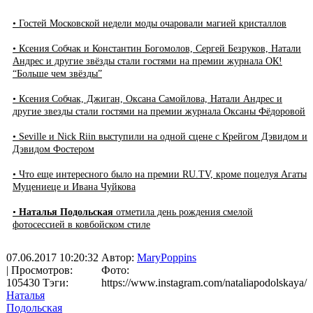
• Гостей Московской недели моды очаровали магией кристаллов
• Ксения Собчак и Константин Богомолов, Сергей Безруков, Натали
Андрес и другие звёзды стали гостями на премии журнала ОК!
“Больше чем звёзды”
• Ксения Собчак, Джиган, Оксана Самойлова, Натали Андрес и
другие звезды стали гостями на премии журнала Оксаны Фёдоровой
• Seville и Nick Riin выступили на одной сцене с Крейгом Дэвидом и
Дэвидом Фостером
• Что еще интересного было на премии RU.TV, кроме поцелуя Агаты
Муцениеце и Ивана Чуйкова
•
Наталья Подольская
отметила день рождения смелой
фотосессией в ковбойском стиле
07.06.2017 10:20:32
Автор:
MaryPoppins
| Просмотров:
Фото:
105430
Тэги:
https://www.instagram.com/nataliapodolskaya/
Наталья
Подольская