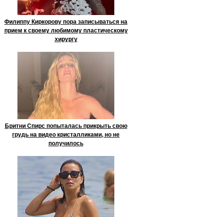
Филиппу Киркорову пора записываться на
прием к своему любимому пластическому
хирургу
Бритни Спирс попыталась прикрыть свою
грудь на видео кристалликами, но не
получилось