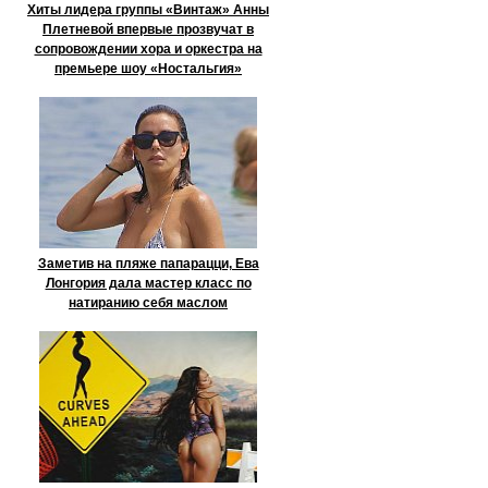
Хиты лидера группы «Винтаж» Анны
Плетневой впервые прозвучат в
сопровождении хора и оркестра на
премьере шоу «Ностальгия»
Заметив на пляже папарацци, Ева
Лонгория дала мастер класс по
натиранию себя маслом