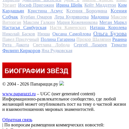
Ургант
Иосиф Пригожин
Ирина Шейк
Кейт Миддлтон
Ким
Ксения Бородина
Ксения
Кардашьян
Кристина Асмус
Собчак
Курбан Омаров
Лера Кудрявцева
Мадонна
Максим
Виторган
Максим Галкин
Мария Кожевникова
Меган Маркл
Настасья Самбурская
Настя Каменских
Наташа Королева
Ольга Бузова
Николай Басков
Нюша
Оксана Самойлова
Павел Прилучный
Полина Гагарина
Прохор Шаляпин
Рианна
Тимати
Рита Дакота
Светлана Лобода
Сергей Лазарев
Филипп Киркоров
Яна Рудковская
© 2004 - 2026 Папарацци.ру
www.paparazzi.ru
– UGC (user generated content)
Информационно-развлекательное сообщество, где любой
желающий может опубликовать пост на тему о частной жизни
и взаимоотношениях мировых знаменитостей.
Обратная связь
| По вопросам размещения коммерческих новостей: