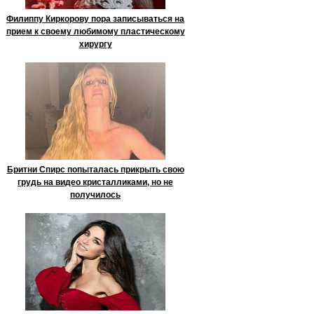
Филиппу Киркорову пора записываться на
прием к своему любимому пластическому
хирургу
Бритни Спирс попыталась прикрыть свою
грудь на видео кристалликами, но не
получилось