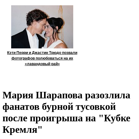
Кэти Перри и Джастин Трюдо позвали
фотографов полюбоваться на их
«лавандовый рай»
Мария Шарапова разозлила
фанатов бурной тусовкой
после проигрыша на "Кубке
Кремля"