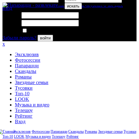
искать
вход
Логин:
Пароль:
Запомнить меня
Забыли пароль?
войти
x
Эксклюзив
Фотосессии
Папарацци
Скандалы
Романы
Звездные семьи
Тусовки
Топ-10
LOOK
Музыка и видео
Телешоу
Рейтинг
Вход
Эксклюзив
Фотосессии
Папарацци
Скандалы
Романы
Звездные семьи
Тусовки
Топ-10
LOOK
Музыка и видео
Телешоу
Рейтинг