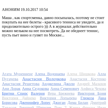
АНОНИМ
19.10.2017 10:54
Маша , как спортсменка, давно посыпалась, поэтому не стоит
покупать на нее билеты - красивого тенниса не увидите, да и
продолжительно острого ))) А в журналах действительно
можно мельком на нее посмотреть. Да не обеднеет теннис,
пусть пьет вино и гуляет по Москве...
Алла
Агата Муцениеце
Алена Водонаева
Алена Шишкова
Анастасия Волочкова
Пугачева
Анастасия Костенко
Анастасия Решетова
Анджелина Джоли
Андрей Малахов
Анна Седокова
Ани Лорак
Анна Семенович
Анфиса Чехова
Виктория Боня
Бритни Спирс
Валерия
Вера Брежнева
Виктория Дайнеко
Виктория Лопырева
Глюкоза
Дана
Дмитрий
Борисова
Дженнифер Лопес
Джиган
Дима Билан
Дом 2
Тарасов
Дмитрий Шепелев
Жанна Фриске
Иван