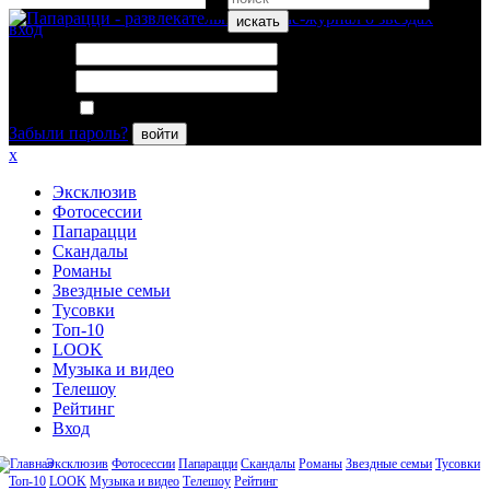
искать
вход
Логин:
Пароль:
Запомнить меня
Забыли пароль?
войти
x
Эксклюзив
Фотосессии
Папарацци
Скандалы
Романы
Звездные семьи
Тусовки
Топ-10
LOOK
Музыка и видео
Телешоу
Рейтинг
Вход
Эксклюзив
Фотосессии
Папарацци
Скандалы
Романы
Звездные семьи
Тусовки
Топ-10
LOOK
Музыка и видео
Телешоу
Рейтинг