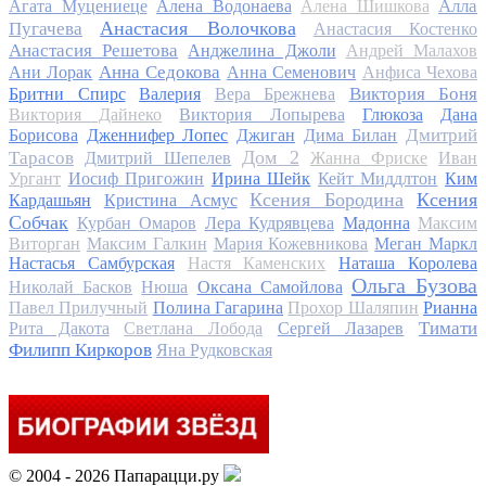
Алла
Агата Муцениеце
Алена Водонаева
Алена Шишкова
Анастасия Волочкова
Пугачева
Анастасия Костенко
Анастасия Решетова
Анджелина Джоли
Андрей Малахов
Анна Седокова
Ани Лорак
Анна Семенович
Анфиса Чехова
Виктория Боня
Бритни Спирс
Валерия
Вера Брежнева
Виктория Дайнеко
Виктория Лопырева
Глюкоза
Дана
Дмитрий
Борисова
Дженнифер Лопес
Джиган
Дима Билан
Дом 2
Тарасов
Дмитрий Шепелев
Жанна Фриске
Иван
Ургант
Иосиф Пригожин
Ирина Шейк
Кейт Миддлтон
Ким
Ксения Бородина
Ксения
Кардашьян
Кристина Асмус
Собчак
Курбан Омаров
Лера Кудрявцева
Мадонна
Максим
Виторган
Максим Галкин
Мария Кожевникова
Меган Маркл
Настасья Самбурская
Настя Каменских
Наташа Королева
Ольга Бузова
Николай Басков
Нюша
Оксана Самойлова
Павел Прилучный
Полина Гагарина
Прохор Шаляпин
Рианна
Тимати
Рита Дакота
Светлана Лобода
Сергей Лазарев
Филипп Киркоров
Яна Рудковская
© 2004 - 2026 Папарацци.ру