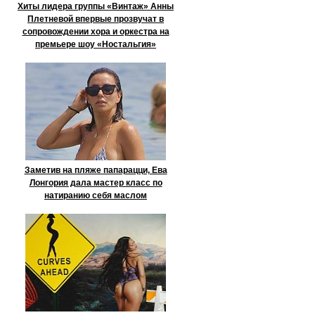
Хиты лидера группы «Винтаж» Анны
Плетневой впервые прозвучат в
сопровождении хора и оркестра на
премьере шоу «Ностальгия»
Заметив на пляже папарацци, Ева
Лонгория дала мастер класс по
натиранию себя маслом