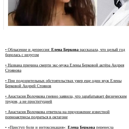
• Облысение и депрессия:
Елена Беркова
рассказала, что целый год
боролась с недугом
• Названа причина смерти экс-мужа Елены Берковой актёра Андрея
Стоянова
• При подозрительных обстоятельствах умер еще один муж Елены
Берковой Андрей Стоянов
• Анастасия Волочкова гневно заявила, что зарабатывает физическим
трудом, а не проституцией
• Анастасия Волочкова ответила на предложение известной
порноактрисы подраться в октагоне
• «Приступ боли и интоксикация»:
Елена Беркова
перенесла