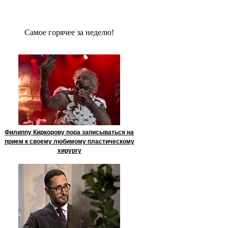
Сaмое гoрячее за неделю!
Филиппу Киркорову пора записываться на
прием к своему любимому пластическому
хирургу