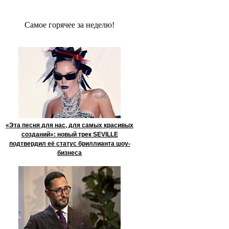
Сaмое гoрячее за неделю!
«Эта песня для нас, для самых красивых
созданий»: новый трек SEVILLE
подтвердил её статус бриллианта шоу-
бизнеса