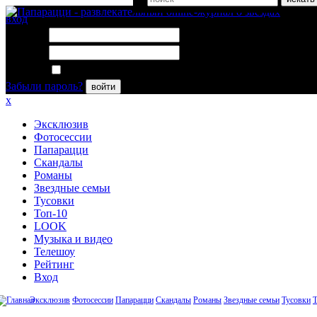
вход
Логин:
Пароль:
Запомнить меня
Забыли пароль?
войти
x
Эксклюзив
Фотосессии
Папарацци
Скандалы
Романы
Звездные семьи
Тусовки
Топ-10
LOOK
Музыка и видео
Телешоу
Рейтинг
Вход
Эксклюзив
Фотосессии
Папарацци
Скандалы
Романы
Звездные семьи
Тусовки
Т