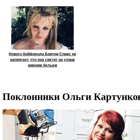
Нового бойфренда Бритни Спирс не
напрягает, что она светит на улице
нижним бельем
Поклонники Ольги Картунков