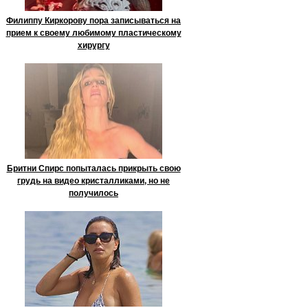
Филиппу Киркорову пора записываться на
прием к своему любимому пластическому
хирургу
Бритни Спирс попыталась прикрыть свою
грудь на видео кристалликами, но не
получилось