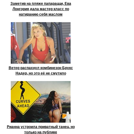
Заметив на пляже папарацци, Ева
Лонгория дала мастер класс по
натиранию себя маслом
Ветер распахнул комбинезон Брукс
Надер, но это её не смутило
Рианна устроила приватный танец, но
только на публике