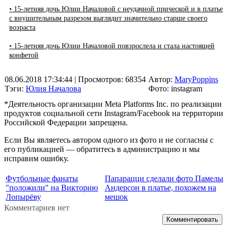
• 15-летняя дочь Юлии Началовой с неудачной прической и в платье
с внушительным разрезом выглядит значительно старше своего
возраста
• 15-летняя дочь Юлии Началовой повзрослела и стала настоящей
конфетой
08.06.2018 17:34:44
| Просмотров: 68354
Автор:
MaryPoppins
Тэги:
Юлия Началова
Фото: instagram
*Деятельность организации Meta Platforms Inc. по реализации
продуктов социальной сети Instagram/Facebook на территории
Российской Федерации запрещена.
Если Вы являетесь автором одного из фото и не согласны с
его публикацией — обратитесь в администрацию и мы
исправим ошибку.
Футбольные фанаты
Папарацци сделали фото Памелы
"положили" на Викторию
Андерсон в платье, похожем на
Лопырёву
мешок
Комментариев нет
Комментировать