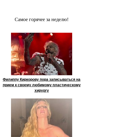
Сaмое гoрячее за неделю!
Филиппу Киркорову пора записываться на
прием к своему любимому пластическому
хирургу