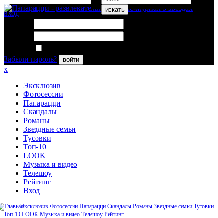
искать
вход
Логин:
Пароль:
Запомнить меня
Забыли пароль?
войти
x
Эксклюзив
Фотосессии
Папарацци
Скандалы
Романы
Звездные семьи
Тусовки
Топ-10
LOOK
Музыка и видео
Телешоу
Рейтинг
Вход
Эксклюзив
Фотосессии
Папарацци
Скандалы
Романы
Звездные семьи
Тусовки
Топ-10
LOOK
Музыка и видео
Телешоу
Рейтинг