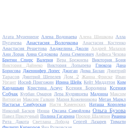
Алла
Агата Муцениеце
Алена Водонаева
Алена Шишкова
Анастасия Волочкова
Пугачева
Анастасия Костенко
Анастасия Решетова
Анджелина Джоли
Андрей Малахов
Анна Седокова
Ани Лорак
Анна Семенович
Анфиса Чехова
Виктория Боня
Бритни Спирс
Валерия
Вера Брежнева
Виктория Дайнеко
Виктория Лопырева
Глюкоза
Дана
Дмитрий
Борисова
Дженнифер Лопес
Джиган
Дима Билан
Дом 2
Тарасов
Дмитрий Шепелев
Жанна Фриске
Иван
Ургант
Иосиф Пригожин
Ирина Шейк
Кейт Миддлтон
Ким
Ксения Бородина
Ксения
Кардашьян
Кристина Асмус
Собчак
Курбан Омаров
Лера Кудрявцева
Мадонна
Максим
Виторган
Максим Галкин
Мария Кожевникова
Меган Маркл
Настасья Самбурская
Настя Каменских
Наташа Королева
Ольга Бузова
Николай Басков
Нюша
Оксана Самойлова
Павел Прилучный
Полина Гагарина
Прохор Шаляпин
Рианна
Тимати
Рита Дакота
Светлана Лобода
Сергей Лазарев
Филипп Киркоров
Яна Рудковская