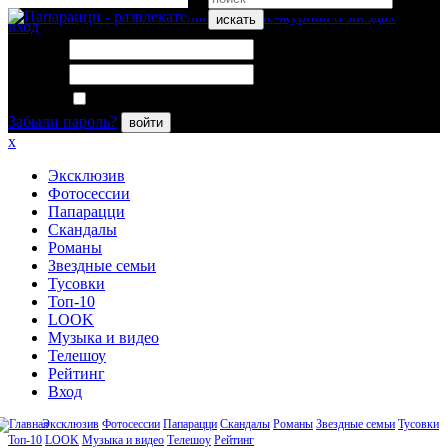
искать
вход
Логин:
Пароль:
Запомнить меня
Забыли пароль?
войти
x
Эксклюзив
Фотосессии
Папарацци
Скандалы
Романы
Звездные семьи
Тусовки
Топ-10
LOOK
Музыка и видео
Телешоу
Рейтинг
Вход
Эксклюзив
Фотосессии
Папарацци
Скандалы
Романы
Звездные семьи
Тусовки
Топ-10
LOOK
Музыка и видео
Телешоу
Рейтинг