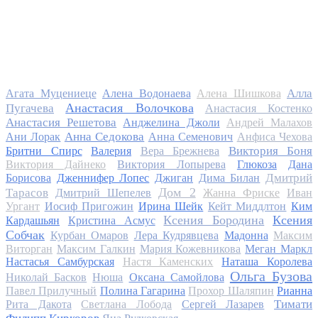
Алла
Агата Муцениеце
Алена Водонаева
Алена Шишкова
Анастасия Волочкова
Пугачева
Анастасия Костенко
Анастасия Решетова
Анджелина Джоли
Андрей Малахов
Анна Седокова
Ани Лорак
Анна Семенович
Анфиса Чехова
Виктория Боня
Бритни Спирс
Валерия
Вера Брежнева
Виктория Дайнеко
Виктория Лопырева
Глюкоза
Дана
Дмитрий
Борисова
Дженнифер Лопес
Джиган
Дима Билан
Дом 2
Тарасов
Дмитрий Шепелев
Жанна Фриске
Иван
Ургант
Иосиф Пригожин
Ирина Шейк
Кейт Миддлтон
Ким
Ксения Бородина
Ксения
Кардашьян
Кристина Асмус
Собчак
Курбан Омаров
Лера Кудрявцева
Мадонна
Максим
Виторган
Максим Галкин
Мария Кожевникова
Меган Маркл
Настасья Самбурская
Настя Каменских
Наташа Королева
Ольга Бузова
Николай Басков
Нюша
Оксана Самойлова
Павел Прилучный
Полина Гагарина
Прохор Шаляпин
Рианна
Тимати
Рита Дакота
Светлана Лобода
Сергей Лазарев