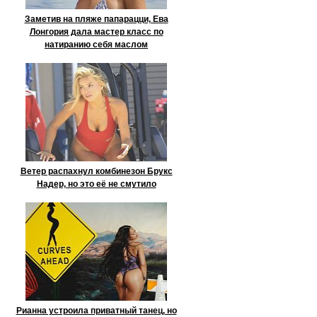
Заметив на пляже папарацци, Ева
Лонгория дала мастер класс по
натиранию себя маслом
Ветер распахнул комбинезон Брукс
Надер, но это её не смутило
Рианна устроила приватный танец, но