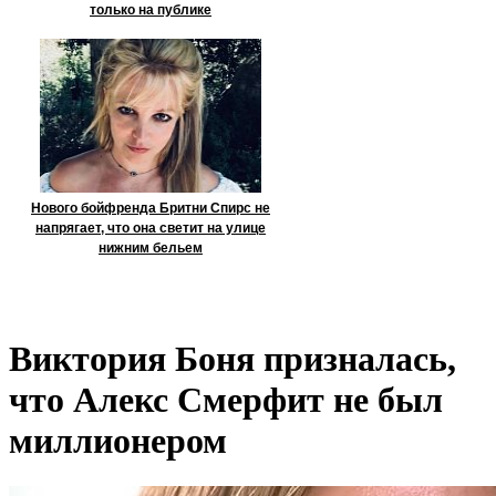
только на публике
Нового бойфренда Бритни Спирс не
напрягает, что она светит на улице
нижним бельем
Виктория Боня призналась,
что Алекс Смерфит не был
миллионером