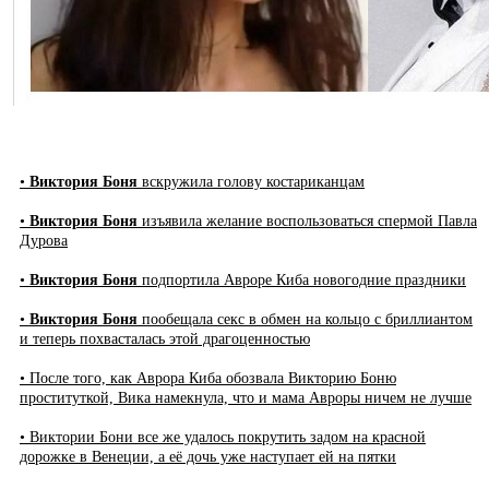
•
Виктория Боня
вскружила голову костариканцам
•
Виктория Боня
изъявила желание воспользоваться спермой Павла
Дурова
•
Виктория Боня
подпортила Авроре Киба новогодние праздники
•
Виктория Боня
пообещала секс в обмен на кольцо с бриллиантом
и теперь похвасталась этой драгоценностью
• После того, как Аврора Киба обозвала Викторию Боню
проституткой, Вика намекнула, что и мама Авроры ничем не лучше
• Виктории Бони все же удалось покрутить задом на красной
дорожке в Венеции, а её дочь уже наступает ей на пятки