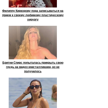
Филиппу Киркорову пора записываться на
прием к своему любимому пластическому
хирургу
Бритни Спирс попыталась прикрыть свою
грудь на видео кристалликами, но не
получилось