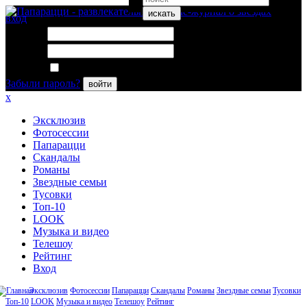
искать
вход
Логин:
Пароль:
Запомнить меня
Забыли пароль?
войти
x
Эксклюзив
Фотосессии
Папарацци
Скандалы
Романы
Звездные семьи
Тусовки
Топ-10
LOOK
Музыка и видео
Телешоу
Рейтинг
Вход
Эксклюзив
Фотосессии
Папарацци
Скандалы
Романы
Звездные семьи
Тусовки
Топ-10
LOOK
Музыка и видео
Телешоу
Рейтинг