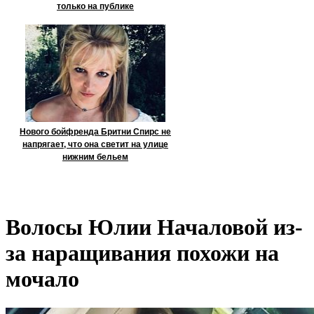
только на публике
Нового бойфренда Бритни Спирс не
напрягает, что она светит на улице
нижним бельем
Волосы Юлии Началовой из-
за наращивания похожи на
мочало