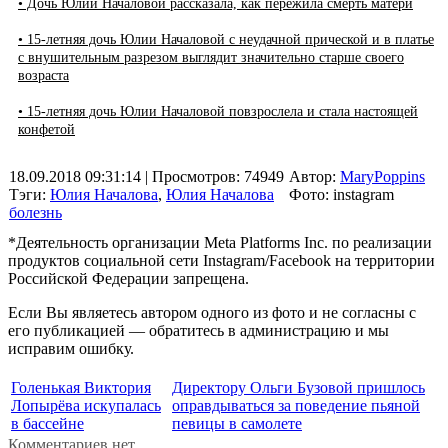
• Дочь Юлии Началовой рассказала, как пережила смерть матери
• 15-летняя дочь Юлии Началовой с неудачной прической и в платье
с внушительным разрезом выглядит значительно старше своего
возраста
• 15-летняя дочь Юлии Началовой повзрослела и стала настоящей
конфетой
18.09.2018 09:31:14
| Просмотров: 74949
Автор:
MaryPoppins
Тэги:
Юлия Началова
,
Юлия Началова
Фото: instagram
болезнь
*Деятельность организации Meta Platforms Inc. по реализации
продуктов социальной сети Instagram/Facebook на территории
Российской Федерации запрещена.
Если Вы являетесь автором одного из фото и не согласны с
его публикацией — обратитесь в администрацию и мы
исправим ошибку.
Голенькая Виктория
Директору Ольги Бузовой пришлось
Лопырёва искупалась
оправдываться за поведение пьяной
в бассейне
певицы в самолете
Комментариев нет