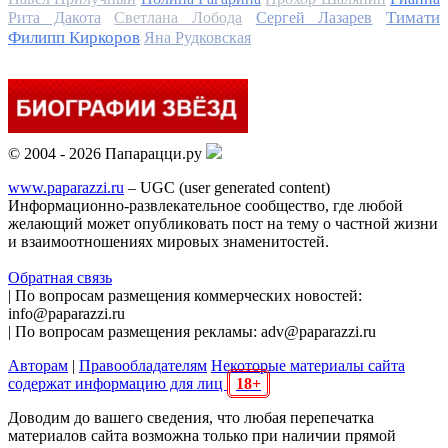
Тимати
Рита Дакота
Светлана Лобода
Сергей Лазарев
Филипп Киркоров
Яна Рудковская
© 2004 - 2026 Папарацци.ру
www.paparazzi.ru
– UGC (user generated content)
Информационно-развлекательное сообщество, где любой
желающий может опубликовать пост на тему о частной жизни
и взаимоотношениях мировых знаменитостей.
Обратная связь
| По вопросам размещения коммерческих новостей:
info@paparazzi.ru
| По вопросам размещения рекламы: adv@paparazzi.ru
Авторам
|
Правообладателям
Некоторые материалы сайта
содержат информацию для лиц
18+
Доводим до вашего сведения, что любая перепечатка
материалов сайта возможна только при наличии прямой