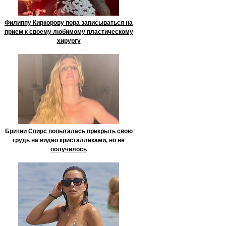
Филиппу Киркорову пора записываться на
прием к своему любимому пластическому
хирургу
Бритни Спирс попыталась прикрыть свою
грудь на видео кристалликами, но не
получилось