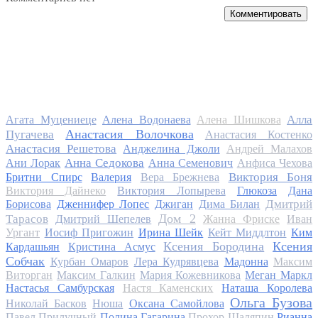
Комментировать
Алла
Агата Муцениеце
Алена Водонаева
Алена Шишкова
Анастасия Волочкова
Пугачева
Анастасия Костенко
Анастасия Решетова
Анджелина Джоли
Андрей Малахов
Анна Седокова
Ани Лорак
Анна Семенович
Анфиса Чехова
Виктория Боня
Бритни Спирс
Валерия
Вера Брежнева
Виктория Дайнеко
Виктория Лопырева
Глюкоза
Дана
Дмитрий
Борисова
Дженнифер Лопес
Джиган
Дима Билан
Дом 2
Тарасов
Дмитрий Шепелев
Жанна Фриске
Иван
Ургант
Иосиф Пригожин
Ирина Шейк
Кейт Миддлтон
Ким
Ксения Бородина
Ксения
Кардашьян
Кристина Асмус
Собчак
Курбан Омаров
Лера Кудрявцева
Мадонна
Максим
Виторган
Максим Галкин
Мария Кожевникова
Меган Маркл
Настасья Самбурская
Настя Каменских
Наташа Королева
Ольга Бузова
Николай Басков
Нюша
Оксана Самойлова
Павел Прилучный
Полина Гагарина
Прохор Шаляпин
Рианна