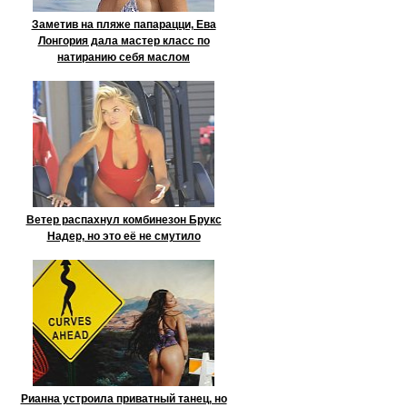
Заметив на пляже папарацци, Ева
Лонгория дала мастер класс по
натиранию себя маслом
Ветер распахнул комбинезон Брукс
Надер, но это её не смутило
Рианна устроила приватный танец, но