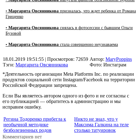
•
Маргарита Овсянникова
призналась, что ждет ребенка от Романа
Гриценко
•
Маргарита Овсянникова
снялась в фотосессии с бывшим Ольги
Бузовой
•
Маргарита Овсянникова
стала совершенно неузнаваема
18.01.2019 19:51:55
| Просмотров: 72659
Автор:
MaryPoppins
Тэги:
Маргарита Овсянникова
Фото: Инстаграм
*Деятельность организации Meta Platforms Inc. по реализации
продуктов социальной сети Instagram/Facebook на территории
Российской Федерации запрещена.
Если Вы являетесь автором одного из фото и не согласны с
его публикацией — обратитесь в администрацию и мы
исправим ошибку.
Регина Тодоренко прибегла к
Никто не знал, что у
необычной методике
Максима Галкина на теле
безболезненных родов
столько татуировок
Комментариев нет