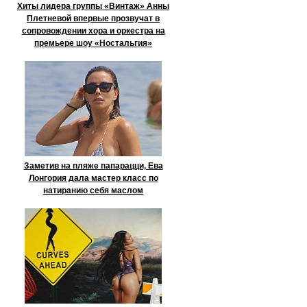
Хиты лидера группы «Винтаж» Анны
Плетневой впервые прозвучат в
сопровождении хора и оркестра на
премьере шоу «Ностальгия»
Заметив на пляже папарацци, Ева
Лонгория дала мастер класс по
натиранию себя маслом