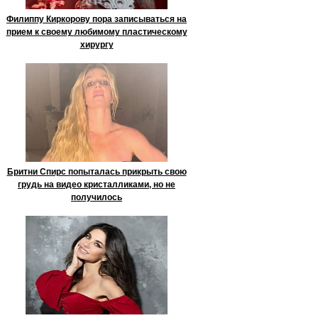
Филиппу Киркорову пора записываться на
прием к своему любимому пластическому
хирургу
Бритни Спирс попыталась прикрыть свою
грудь на видео кристалликами, но не
получилось