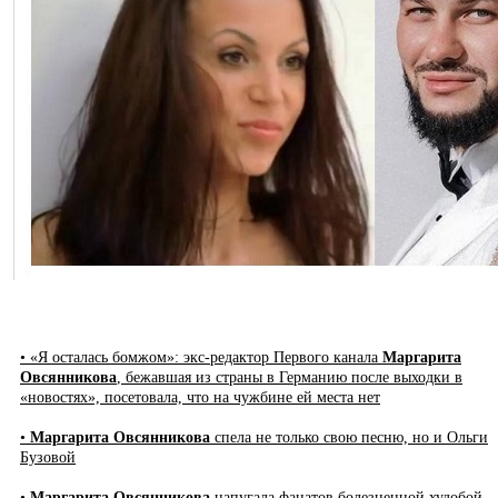
• «Я осталась бомжом»: экс-редактор Первого канала
Маргарита
Овсянникова
, бежавшая из страны в Германию после выходки в
«новостях», посетовала, что на чужбине ей места нет
•
Маргарита Овсянникова
спела не только свою песню, но и Ольги
Бузовой
•
Маргарита Овсянникова
напугала фанатов болезненной худобой