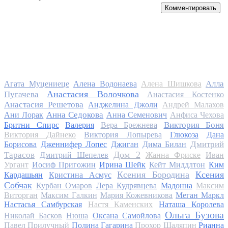
Комментировать
Алла
Агата Муцениеце
Алена Водонаева
Алена Шишкова
Анастасия Волочкова
Пугачева
Анастасия Костенко
Анастасия Решетова
Анджелина Джоли
Андрей Малахов
Анна Седокова
Ани Лорак
Анна Семенович
Анфиса Чехова
Виктория Боня
Бритни Спирс
Валерия
Вера Брежнева
Виктория Дайнеко
Виктория Лопырева
Глюкоза
Дана
Дмитрий
Борисова
Дженнифер Лопес
Джиган
Дима Билан
Дом 2
Тарасов
Дмитрий Шепелев
Жанна Фриске
Иван
Ургант
Иосиф Пригожин
Ирина Шейк
Кейт Миддлтон
Ким
Ксения Бородина
Ксения
Кардашьян
Кристина Асмус
Собчак
Курбан Омаров
Лера Кудрявцева
Мадонна
Максим
Виторган
Максим Галкин
Мария Кожевникова
Меган Маркл
Настасья Самбурская
Настя Каменских
Наташа Королева
Ольга Бузова
Николай Басков
Нюша
Оксана Самойлова
Павел Прилучный
Полина Гагарина
Прохор Шаляпин
Рианна