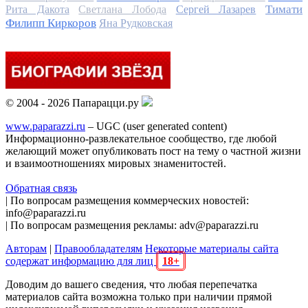
Тимати
Рита Дакота
Светлана Лобода
Сергей Лазарев
Филипп Киркоров
Яна Рудковская
© 2004 - 2026 Папарацци.ру
www.paparazzi.ru
– UGC (user generated content)
Информационно-развлекательное сообщество, где любой
желающий может опубликовать пост на тему о частной жизни
и взаимоотношениях мировых знаменитостей.
Обратная связь
| По вопросам размещения коммерческих новостей:
info@paparazzi.ru
| По вопросам размещения рекламы: adv@paparazzi.ru
Авторам
|
Правообладателям
Некоторые материалы сайта
содержат информацию для лиц
18+
Доводим до вашего сведения, что любая перепечатка
материалов сайта возможна только при наличии прямой