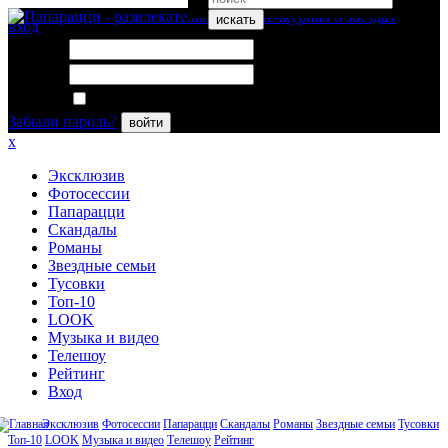
искать
вход
Логин:
Пароль:
Запомнить меня
Забыли пароль?
войти
x
Эксклюзив
Фотосессии
Папарацци
Скандалы
Романы
Звездные семьи
Тусовки
Топ-10
LOOK
Музыка и видео
Телешоу
Рейтинг
Вход
Эксклюзив
Фотосессии
Папарацци
Скандалы
Романы
Звездные семьи
Тусовки
Топ-10
LOOK
Музыка и видео
Телешоу
Рейтинг