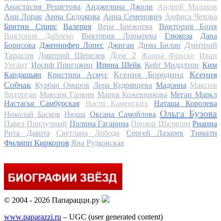
Анастасия Решетова
Анджелина Джоли
Андрей Малахов
Анна Седокова
Ани Лорак
Анна Семенович
Анфиса Чехова
Виктория Боня
Бритни Спирс
Валерия
Вера Брежнева
Виктория Дайнеко
Виктория Лопырева
Глюкоза
Дана
Дмитрий
Борисова
Дженнифер Лопес
Джиган
Дима Билан
Дом 2
Тарасов
Дмитрий Шепелев
Жанна Фриске
Иван
Ургант
Иосиф Пригожин
Ирина Шейк
Кейт Миддлтон
Ким
Ксения Бородина
Ксения
Кардашьян
Кристина Асмус
Собчак
Курбан Омаров
Лера Кудрявцева
Мадонна
Максим
Виторган
Максим Галкин
Мария Кожевникова
Меган Маркл
Настасья Самбурская
Настя Каменских
Наташа Королева
Ольга Бузова
Николай Басков
Нюша
Оксана Самойлова
Павел Прилучный
Полина Гагарина
Прохор Шаляпин
Рианна
Тимати
Рита Дакота
Светлана Лобода
Сергей Лазарев
Филипп Киркоров
Яна Рудковская
© 2004 - 2026 Папарацци.ру
www.paparazzi.ru
– UGC (user generated content)