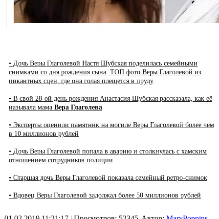
• Дочь Веры Глаголевой Настя Шубская поделилась семейными
снимками со дня рождения сына. ТОП фото Веры Глаголевой из
пикантных сцен, где она голая плещется в пруду
• В свой 28-ой день рождения Анастасия Шубская рассказала, как её
называла мама
Вера Глаголева
• Эксперты оценили памятник на могиле Веры Глаголевой более чем
в 10 миллионов рублей
• Дочь Веры Глаголевой попала в аварию и столкнулась с хамским
отношением сотрудников полиции
• Старшая дочь Веры Глаголевой показала семейный ретро-снимок
• Вдовец Веры Глаголевой задолжал более 50 миллионов рублей
01.02.2019 11:21:17
| Просмотров: 52345
Автор:
MaryPoppins