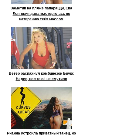
Заметив на пляже папарацци, Ева
Лонгория дала мастер класс по
натиранию себя маслом
Ветер распахнул комбинезон Брукс
Надер, но это её не смутило
Рианна устроила приватный танец, но