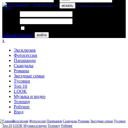
искать
вход
Логин:
Пароль:
Запомнить меня
Забыли пароль?
войти
x
Эксклюзив
Фотосессии
Папарацци
Скандалы
Романы
Звездные семьи
Тусовки
Топ-10
LOOK
Музыка и видео
Телешоу
Рейтинг
Вход
Эксклюзив
Фотосессии
Папарацци
Скандалы
Романы
Звездные семьи
Тусовки
Топ-10
LOOK
Музыка и видео
Телешоу
Рейтинг