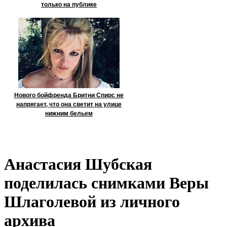
только на публике
Нового бойфренда Бритни Спирс не
напрягает, что она светит на улице
нижним бельем
Анастасия Шубская
поделилась снимками Веры
Шлаголевой из личного
архива