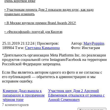
очень короткой юбке
• Участникам проекта Дом 2 показали видео курс, как надо
правильно изменять
• В Москве вручили премии Brand Awards 2012!
• «Философский» попугай для Кисегач
25.11.2019 21:12:24
| Просмотров:
Автор:
MaryPoppins
189904
Тэги:
Светлана Камынина
Фото: Инстаграм
*Деятельность организации Meta Platforms Inc. по реализации
продуктов социальной сети Instagram/Facebook на территории
Российской Федерации запрещена.
Если Вы являетесь автором одного из фото и не согласны с
его публикацией — обратитесь в администрацию и мы
исправим ошибку.
Кэмерон Диаз вышла к
Участник шоу Дом 2 Арсений
папарацци в прозрачном
Ефименков отказался от романа с
чёрном топе
Анной Семенович
7 комментариев