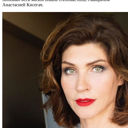
Анастасией Кисегач.