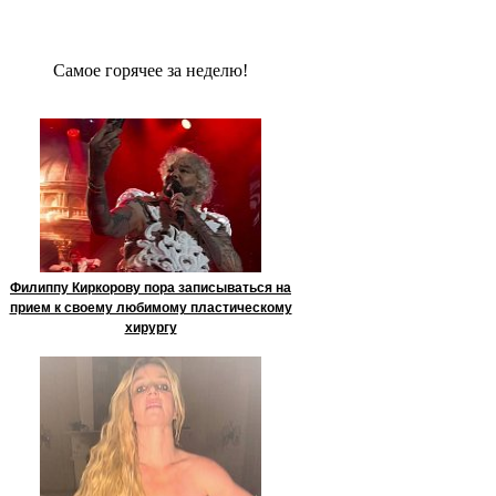
Сaмое гoрячее за неделю!
Филиппу Киркорову пора записываться на
прием к своему любимому пластическому
хирургу