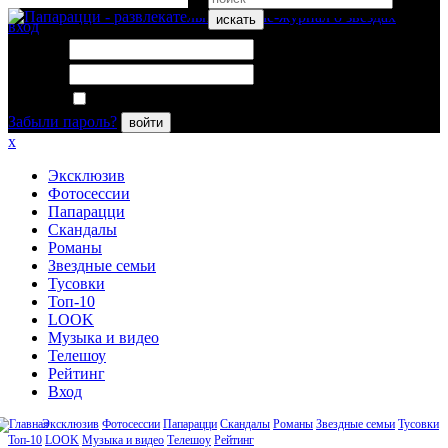
искать
вход
Логин:
Пароль:
Запомнить меня
Забыли пароль?
войти
x
Эксклюзив
Фотосессии
Папарацци
Скандалы
Романы
Звездные семьи
Тусовки
Топ-10
LOOK
Музыка и видео
Телешоу
Рейтинг
Вход
Эксклюзив
Фотосессии
Папарацци
Скандалы
Романы
Звездные семьи
Тусовки
Топ-10
LOOK
Музыка и видео
Телешоу
Рейтинг