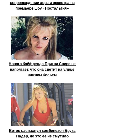
сопровождении хора и оркестра на
премьере шоу «Ностальгия»
Нового бойфренда Бритни Спирс не
напрягает, что она светит на улице
нижним бельем
Ветер распахнул комбинезон Брукс
Надер, но это её не смутило