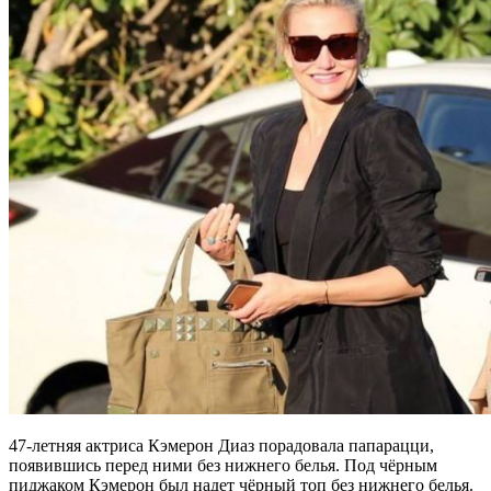
47-летняя актриса Кэмерон Диаз порадовала папарацци,
появившись перед ними без нижнего белья. Под чёрным
пиджаком Кэмерон был надет чёрный топ без нижнего белья.