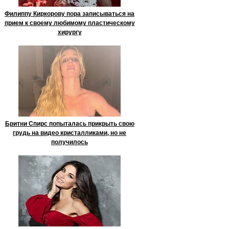
Филиппу Киркорову пора записываться на
прием к своему любимому пластическому
хирургу
Бритни Спирс попыталась прикрыть свою
грудь на видео кристалликами, но не
получилось