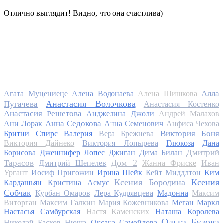
Отлично выглядит! Видно, что она счастлива)
Алла
Агата Муцениеце
Алена Водонаева
Алена Шишкова
Анастасия Волочкова
Пугачева
Анастасия Костенко
Анастасия Решетова
Анджелина Джоли
Андрей Малахов
Анна Седокова
Ани Лорак
Анна Семенович
Анфиса Чехова
Виктория Боня
Бритни Спирс
Валерия
Вера Брежнева
Виктория Дайнеко
Виктория Лопырева
Глюкоза
Дана
Дмитрий
Борисова
Дженнифер Лопес
Джиган
Дима Билан
Дом 2
Тарасов
Дмитрий Шепелев
Жанна Фриске
Иван
Ургант
Иосиф Пригожин
Ирина Шейк
Кейт Миддлтон
Ким
Ксения Бородина
Ксения
Кардашьян
Кристина Асмус
Собчак
Курбан Омаров
Лера Кудрявцева
Мадонна
Максим
Виторган
Максим Галкин
Мария Кожевникова
Меган Маркл
Настасья Самбурская
Настя Каменских
Наташа Королева
Ольга Бузова
Николай Басков
Нюша
Оксана Самойлова