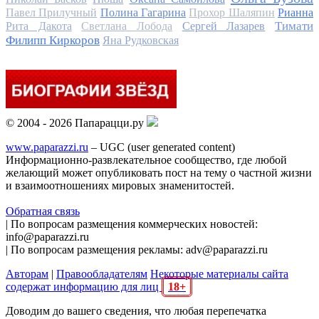
Павел Прилучный
Полина Гагарина
Прохор Шаляпин
Рианна
Тимати
Рита Дакота
Светлана Лобода
Сергей Лазарев
Филипп Киркоров
Яна Рудковская
© 2004 - 2026 Папарацци.ру
www.paparazzi.ru
– UGC (user generated content)
Информационно-развлекательное сообщество, где любой
желающий может опубликовать пост на тему о частной жизни
и взаимоотношениях мировых знаменитостей.
Обратная связь
| По вопросам размещения коммерческих новостей:
info@paparazzi.ru
| По вопросам размещения рекламы: adv@paparazzi.ru
Авторам
|
Правообладателям
Некоторые материалы сайта
содержат информацию для лиц
18+
Доводим до вашего сведения, что любая перепечатка