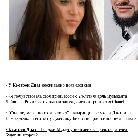
• У
Кэмерон Диаз
неожиданно появился сын
• «Я почувствовала себя принцессой»: 24-летняя дочь музыканта
Лайонела Ричи София вышла замуж, сменив три платья Chanel
• "Солнце, море, песок и разврат": папарацци застукали Джастина
Тимберлейка и его жену Джессику Бил за непристойностями на яхте
•
Кэмерон Диаз
и Бенджи Мэддену понравилась роль родителей.
Будет ли второй?