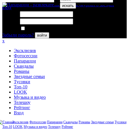
искать
вход
Логин:
Пароль:
Запомнить меня
Забыли пароль?
войти
x
Эксклюзив
Фотосессии
Папарацци
Скандалы
Романы
Звездные семьи
Тусовки
Топ-10
LOOK
Музыка и видео
Телешоу
Рейтинг
Вход
Эксклюзив
Фотосессии
Папарацци
Скандалы
Романы
Звездные семьи
Тусовки
Топ-10
LOOK
Музыка и видео
Телешоу
Рейтинг