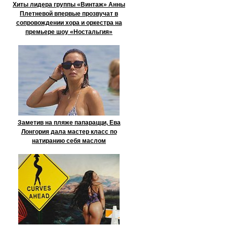
Хиты лидера группы «Винтаж» Анны
Плетневой впервые прозвучат в
сопровождении хора и оркестра на
премьере шоу «Ностальгия»
Заметив на пляже папарацци, Ева
Лонгория дала мастер класс по
натиранию себя маслом