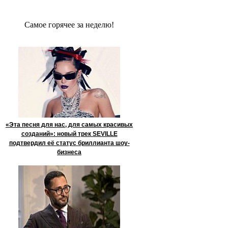
Сaмое гoрячее за неделю!
«Эта песня для нас, для самых красивых
созданий»: новый трек SEVILLE
подтвердил её статус бриллианта шоу-
бизнеса