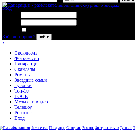
вход
Логин:
Пароль:
Запомнить меня
Забыли пароль?
войти
x
Эксклюзив
Фотосессии
Папарацци
Скандалы
Романы
Звездные семьи
Тусовки
Топ-10
LOOK
Музыка и видео
Телешоу
Рейтинг
Вход
Эксклюзив
Фотосессии
Папарацци
Скандалы
Романы
Звездные семьи
Тусовки
Т