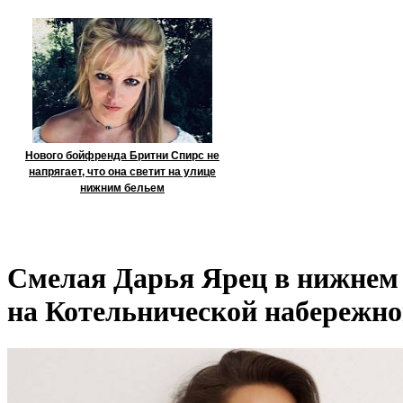
Нового бойфренда Бритни Спирс не
напрягает, что она светит на улице
нижним бельем
Смелая Дарья Ярец в нижнем 
на Котельнической набережн