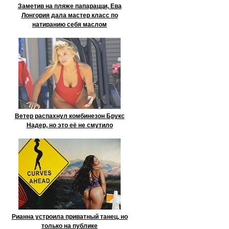
Заметив на пляже папарацци, Ева
Лонгория дала мастер класс по
натиранию себя маслом
Ветер распахнул комбинезон Брукс
Надер, но это её не смутило
Рианна устроила приватный танец, но
только на публике