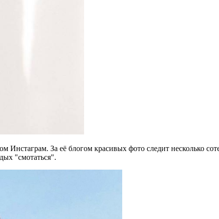
м Инстаграм. За её блогом красивых фото следит несколько соте
дых "смотаться".