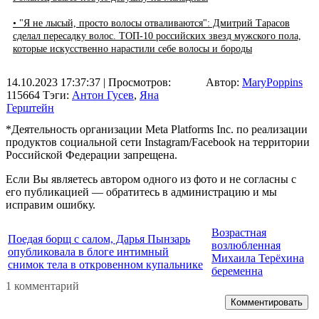
• "Я не лысый, просто волосы отваливаются": Дмитрий Тарасов
сделал пересадку волос. ТОП-10 российских звезд мужского пола,
которые искусственно нарастили себе волосы и бороды
14.10.2023 17:37:37
| Просмотров:
Автор:
MaryPoppins
115664
Тэги:
Антон Гусев
,
Яна
Герштейн
*Деятельность организации Meta Platforms Inc. по реализации
продуктов социальной сети Instagram/Facebook на территории
Российской Федерации запрещена.
Если Вы являетесь автором одного из фото и не согласны с
его публикацией — обратитесь в администрацию и мы
исправим ошибку.
Возрастная
Поедая борщ с салом, Дарья Пынзарь
возлюбленная
опубликовала в блоге интимный
Михаила Терёхина
снимок тела в откровенном купальнике
беременна
1 комментарий
Комментировать