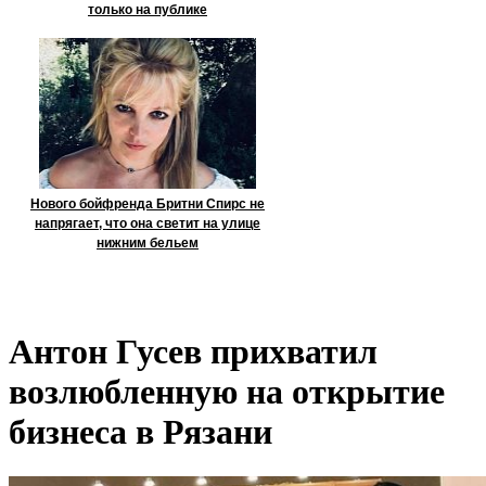
только на публике
Нового бойфренда Бритни Спирс не
напрягает, что она светит на улице
нижним бельем
Антон Гусев прихватил
возлюбленную на открытие
бизнеса в Рязани