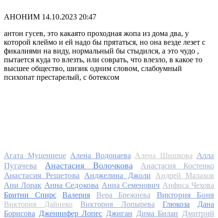
АНОНИМ
14.10.2023 20:47
антон гусев, это какаято проходная жопа из дома два, у
которой клеймо и ей надо бы прятаться, но она везде лезет с
фикалиями на виду, нормальный бы стыдился, а это чудо ,
пытается куда то влезть, или соврать, что влезло, в какое то
высшее общество, шизик одним словом, слабоумный
психопат престарелый, с ботексом
Алла
Агата Муцениеце
Алена Водонаева
Алена Шишкова
Анастасия Волочкова
Пугачева
Анастасия Костенко
Анастасия Решетова
Анджелина Джоли
Андрей Малахов
Анна Седокова
Ани Лорак
Анна Семенович
Анфиса Чехова
Виктория Боня
Бритни Спирс
Валерия
Вера Брежнева
Виктория Дайнеко
Виктория Лопырева
Глюкоза
Дана
Дмитрий
Борисова
Дженнифер Лопес
Джиган
Дима Билан