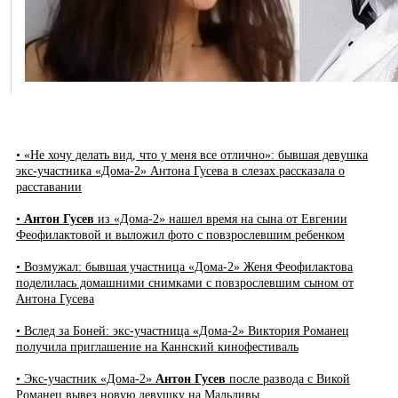
• «Не хочу делать вид, что у меня все отлично»: бывшая девушка
экс-участника «Дома-2» Антона Гусева в слезах рассказала о
расставании
•
Антон Гусев
из «Дома-2» нашел время на сына от Евгении
Феофилактовой и выложил фото с повзрослевшим ребенком
• Возмужал: бывшая участница «Дома-2» Женя Феофилактова
поделилась домашними снимками с повзрослевшим сыном от
Антона Гусева
• Вслед за Боней: экс-участница «Дома-2» Виктория Романец
получила приглашение на Каннский кинофестиваль
• Экс-участник «Дома-2»
Антон Гусев
после развода с Викой
Романец вывез новую девушку на Мальдивы