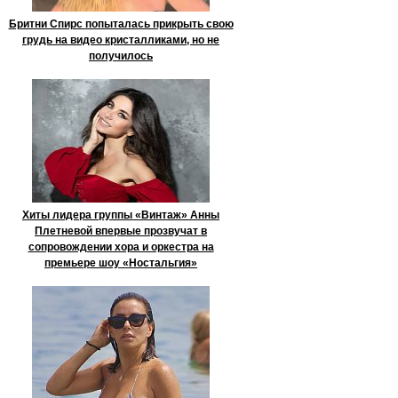
Бритни Спирс попыталась прикрыть свою
грудь на видео кристалликами, но не
получилось
Хиты лидера группы «Винтаж» Анны
Плетневой впервые прозвучат в
сопровождении хора и оркестра на
премьере шоу «Ностальгия»