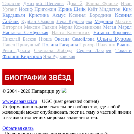
Дом 2
Тарасов
Дмитрий Шепелев
Жанна Фриске
Иван
Ургант
Иосиф Пригожин
Ирина Шейк
Кейт Миддлтон
Ким
Ксения Бородина
Ксения
Кардашьян
Кристина Асмус
Собчак
Курбан Омаров
Лера Кудрявцева
Мадонна
Максим
Виторган
Максим Галкин
Мария Кожевникова
Меган Маркл
Настасья Самбурская
Настя Каменских
Наташа Королева
Ольга Бузова
Николай Басков
Нюша
Оксана Самойлова
Павел Прилучный
Полина Гагарина
Прохор Шаляпин
Рианна
Тимати
Рита Дакота
Светлана Лобода
Сергей Лазарев
Филипп Киркоров
Яна Рудковская
© 2004 - 2026 Папарацци.ру
www.paparazzi.ru
– UGC (user generated content)
Информационно-развлекательное сообщество, где любой
желающий может опубликовать пост на тему о частной жизни
и взаимоотношениях мировых знаменитостей.
Обратная связь
| По вопросам размещения коммерческих новостей: