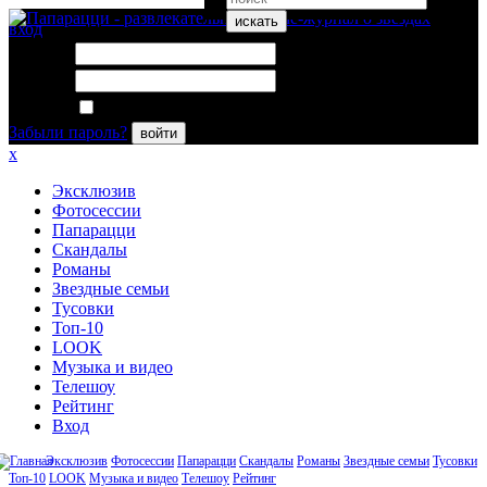
искать
вход
Логин:
Пароль:
Запомнить меня
Забыли пароль?
войти
x
Эксклюзив
Фотосессии
Папарацци
Скандалы
Романы
Звездные семьи
Тусовки
Топ-10
LOOK
Музыка и видео
Телешоу
Рейтинг
Вход
Эксклюзив
Фотосессии
Папарацци
Скандалы
Романы
Звездные семьи
Тусовки
Топ-10
LOOK
Музыка и видео
Телешоу
Рейтинг