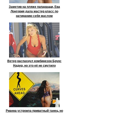
Заметив на пляже папарацци, Ева
Лонгория дала мастер класс по
натиранию себя маслом
Ветер распахнул комбинезон Брукс
Надер, но это её не смутило
Рианна устроила приватный танец, но