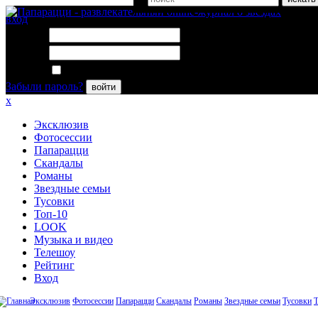
вход
Логин:
Пароль:
Запомнить меня
Забыли пароль?
войти
x
Эксклюзив
Фотосессии
Папарацци
Скандалы
Романы
Звездные семьи
Тусовки
Топ-10
LOOK
Музыка и видео
Телешоу
Рейтинг
Вход
Эксклюзив
Фотосессии
Папарацци
Скандалы
Романы
Звездные семьи
Тусовки
Т