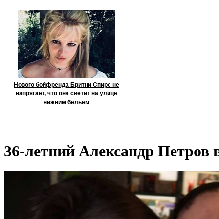
Нового бойфренда Бритни Спирс не
напрягает, что она светит на улице
нижним бельем
36-летний Александр Петров 