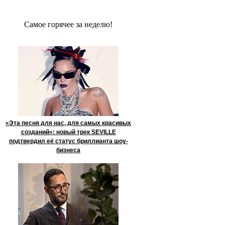
Сaмое гoрячее за неделю!
«Эта песня для нас, для самых красивых
созданий»: новый трек SEVILLE
подтвердил её статус бриллианта шоу-
бизнеса