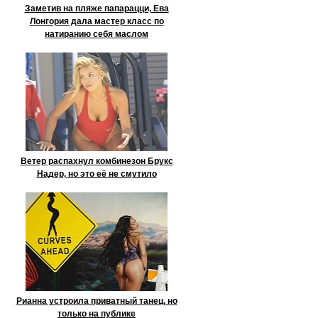
Заметив на пляже папарацци, Ева
Лонгория дала мастер класс по
натиранию себя маслом
Ветер распахнул комбинезон Брукс
Надер, но это её не смутило
Рианна устроила приватный танец, но
только на публике