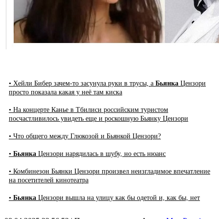
• Хейли Бибер зачем-то засунула руки в трусы, а
Бьянка
Цензори
просто показала какая у неё там киска
• На концерте Канье в Тбилиси российским туристом
посчастливилось увидеть еще и роскошную Бьянку Цензори
• Что общего между Глюкозой и Бьянкой Цензори?
•
Бьянка
Цензори нарядилась в шубу, но есть нюанс
• Комбинезон Бьянки Цензори произвел неизгладимое впечатление
на посетителей кинотеатра
•
Бьянка
Цензори вышла на улицу как бы одетой и, как бы, нет