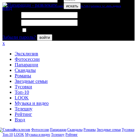
искать
вход
Логин:
Пароль:
Запомнить меня
Забыли пароль?
войти
x
Эксклюзив
Фотосессии
Папарацци
Скандалы
Романы
Звездные семьи
Тусовки
Топ-10
LOOK
Музыка и видео
Телешоу
Рейтинг
Вход
Эксклюзив
Фотосессии
Папарацци
Скандалы
Романы
Звездные семьи
Тусовки
Топ-10
LOOK
Музыка и видео
Телешоу
Рейтинг