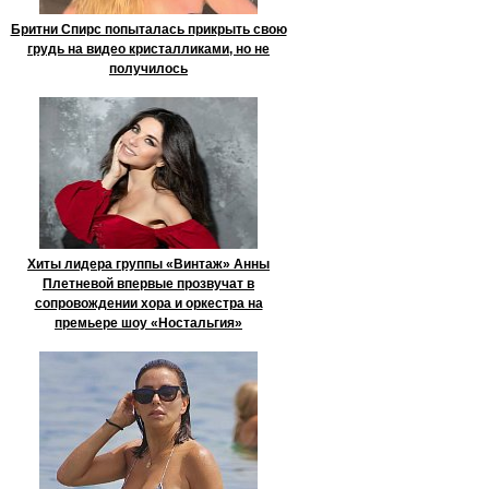
Бритни Спирс попыталась прикрыть свою
грудь на видео кристалликами, но не
получилось
Хиты лидера группы «Винтаж» Анны
Плетневой впервые прозвучат в
сопровождении хора и оркестра на
премьере шоу «Ностальгия»