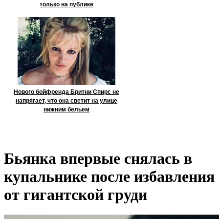
только на публике
Нового бойфренда Бритни Спирс не
напрягает, что она светит на улице
нижним бельем
Бьянка впервые снялась в
купальнике после избавления
от гигантской груди