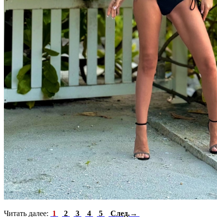
Читать далее:
1
2
3
4
5
След.→