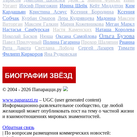
Ургант
Иосиф Пригожин
Ирина Шейк
Кейт Миддлтон
Ким
Ксения Бородина
Ксения
Кардашьян
Кристина Асмус
Собчак
Курбан Омаров
Лера Кудрявцева
Мадонна
Максим
Виторган
Максим Галкин
Мария Кожевникова
Меган Маркл
Настасья Самбурская
Настя Каменских
Наташа Королева
Ольга Бузова
Николай Басков
Нюша
Оксана Самойлова
Павел Прилучный
Полина Гагарина
Прохор Шаляпин
Рианна
Тимати
Рита Дакота
Светлана Лобода
Сергей Лазарев
Филипп Киркоров
Яна Рудковская
© 2004 - 2026 Папарацци.ру
www.paparazzi.ru
– UGC (user generated content)
Информационно-развлекательное сообщество, где любой
желающий может опубликовать пост на тему о частной жизни
и взаимоотношениях мировых знаменитостей.
Обратная связь
| По вопросам размещения коммерческих новостей: