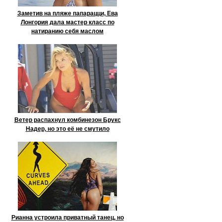
Заметив на пляже папарацци, Ева
Лонгория дала мастер класс по
натиранию себя маслом
Ветер распахнул комбинезон Брукс
Надер, но это её не смутило
Рианна устроила приватный танец, но