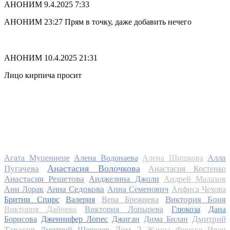
АНОНИМ
9.4.2025 7:33
АНОНИМ 23:27 Прям в точку, даже добавить нечего
АНОНИМ
10.4.2025 21:31
Лицо кирпича просит
Алла
Агата Муцениеце
Алена Водонаева
Алена Шишкова
Анастасия Волочкова
Пугачева
Анастасия Костенко
Анастасия Решетова
Анджелина Джоли
Андрей Малахов
Анна Седокова
Ани Лорак
Анна Семенович
Анфиса Чехова
Виктория Боня
Бритни Спирс
Валерия
Вера Брежнева
Виктория Дайнеко
Виктория Лопырева
Глюкоза
Дана
Дмитрий
Борисова
Дженнифер Лопес
Джиган
Дима Билан
Дом 2
Тарасов
Дмитрий Шепелев
Жанна Фриске
Иван