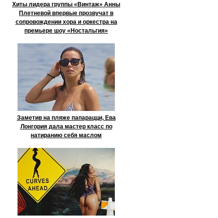
Хиты лидера группы «Винтаж» Анны
Плетневой впервые прозвучат в
сопровождении хора и оркестра на
премьере шоу «Ностальгия»
Заметив на пляже папарацци, Ева
Лонгория дала мастер класс по
натиранию себя маслом