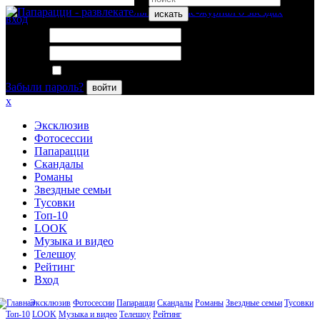
искать
вход
Логин:
Пароль:
Запомнить меня
Забыли пароль?
войти
x
Эксклюзив
Фотосессии
Папарацци
Скандалы
Романы
Звездные семьи
Тусовки
Топ-10
LOOK
Музыка и видео
Телешоу
Рейтинг
Вход
Эксклюзив
Фотосессии
Папарацци
Скандалы
Романы
Звездные семьи
Тусовки
Топ-10
LOOK
Музыка и видео
Телешоу
Рейтинг