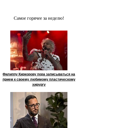
Сaмое гoрячее за неделю!
Филиппу Киркорову пора записываться на
прием к своему любимому пластическому
хирургу