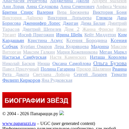
Анастасия Решетова
Анджелина Джоли
Андрей Малахов
Анна Седокова
Ани Лорак
Анна Семенович
Анфиса Чехова
Виктория Боня
Бритни Спирс
Валерия
Вера Брежнева
Виктория Дайнеко
Виктория Лопырева
Глюкоза
Дана
Дмитрий
Борисова
Дженнифер Лопес
Джиган
Дима Билан
Дом 2
Тарасов
Дмитрий Шепелев
Жанна Фриске
Иван
Ургант
Иосиф Пригожин
Ирина Шейк
Кейт Миддлтон
Ким
Ксения Бородина
Ксения
Кардашьян
Кристина Асмус
Собчак
Курбан Омаров
Лера Кудрявцева
Мадонна
Максим
Виторган
Максим Галкин
Мария Кожевникова
Меган Маркл
Настасья Самбурская
Настя Каменских
Наташа Королева
Ольга Бузова
Николай Басков
Нюша
Оксана Самойлова
Павел Прилучный
Полина Гагарина
Прохор Шаляпин
Рианна
Тимати
Рита Дакота
Светлана Лобода
Сергей Лазарев
Филипп Киркоров
Яна Рудковская
© 2004 - 2026 Папарацци.ру
www.paparazzi.ru
– UGC (user generated content)
Информационно-развлекательное сообщество, где любой