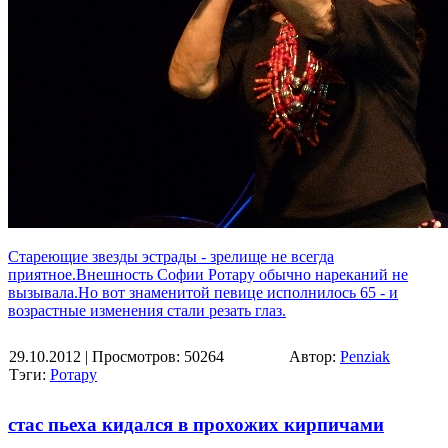
Стареющие звезды эстрады - зрелище не всегда
приятное.Внешность Софии Ротару обычно нареканий не
вызывала.Но вот знаменитой певице исполнилось 65 - и
возрастные изменения стали резать глаз.
29.10.2012
| Просмотров: 50264
Автор:
Penziak
Тэги:
Ротару
стас пьеха кидался в прохожих кирпичами