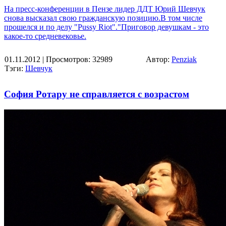
На пресс-конференции в Пензе лидер ДДТ Юрий Шевчук
снова высказал свою гражданскую позицию.В том числе
прошелся и по делу "Pussy Riot"."Приговор девушкам - это
какое-то средневековье.
01.11.2012
| Просмотров: 32989
Автор:
Penziak
Тэги:
Шевчук
София Ротару не справляется с возрастом