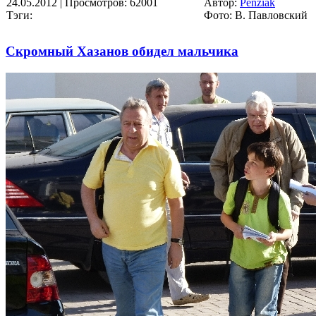
24.05.2012
| Просмотров: 62001
Автор:
Penziak
Тэги:
Фото: В. Павловский
Скромный Хазанов обидел мальчика