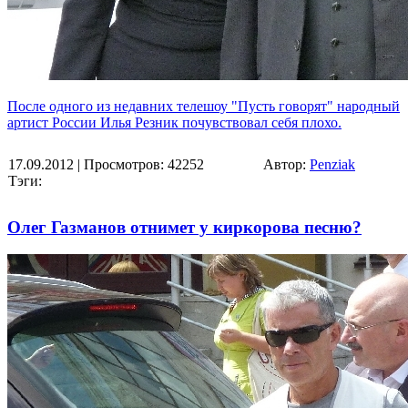
После одного из недавних телешоу "Пусть говорят" народный
артист России Илья Резник почувствовал себя плохо.
17.09.2012
| Просмотров: 42252
Автор:
Penziak
Тэги:
Олег Газманов отнимет у киркорова песню?