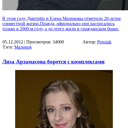
В этом году Дмитрйи и Елена Маликовы отметили 20-летие
совместной жизни.Правда, официально они расписались
только в 2000-м году, а до этого жили в гражданском браке.
05.12.2012
| Просмотров: 34000
Автор:
Penziak
Тэги:
Маликов
Лиза Арзамасова борется с комплексами