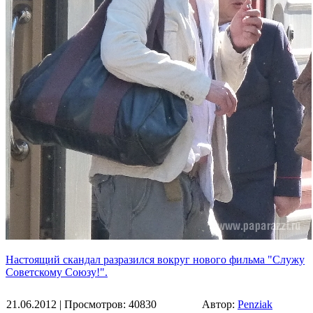
Настоящий скандал разразился вокруг нового фильма "Служу
Советскому Союзу!".
21.06.2012
| Просмотров: 40830
Автор:
Penziak