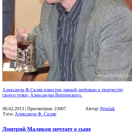
Александр Ф.Скляр известен давней любовью к творчеству
своего тезки, Александра Вертинского.
06.02.2013
| Просмотров: 23007
Автор:
Penziak
Тэги:
Александр Ф. Скляр
Дмитрий Маликов мечтает о сыне