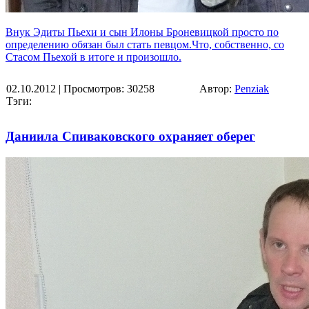
Внук Эдиты Пьехи и сын Илоны Броневицкой просто по
определению обязан был стать певцом.Что, собственно, со
Стасом Пьехой в итоге и произошло.
02.10.2012
| Просмотров: 30258
Автор:
Penziak
Тэги:
Даниила Спиваковского охраняет оберег