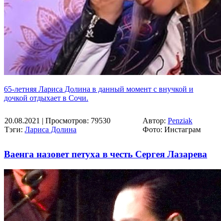
65-летняя Лариса Долина в данный момент с внучкой и
дочкой отдыхает в Сочи.
20.08.2021
| Просмотров: 79530
Автор:
Penziak
Тэги:
Лариса Долина
Фото: Инстаграм
Ваенга назовет петуха в честь Сергея Лазарева