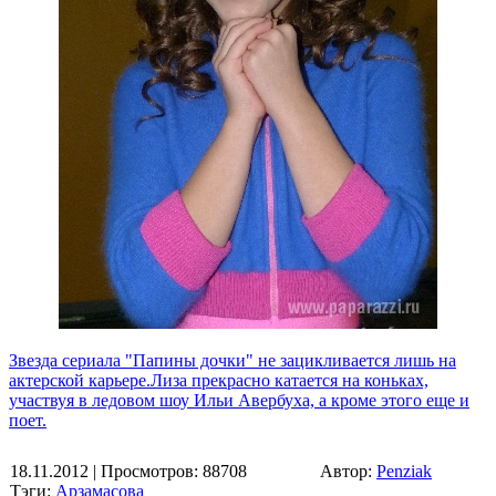
Звезда сериала "Папины дочки" не зацикливается лишь на
актерской карьере.Лиза прекрасно катается на коньках,
участвуя в ледовом шоу Ильи Авербуха, а кроме этого еще и
поет.
18.11.2012
| Просмотров: 88708
Автор:
Penziak
Тэги:
Арзамасова