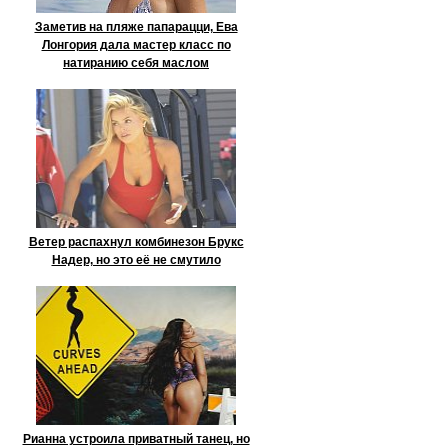
Заметив на пляже папарацци, Ева
Лонгория дала мастер класс по
натиранию себя маслом
Ветер распахнул комбинезон Брукс
Надер, но это её не смутило
Рианна устроила приватный танец, но