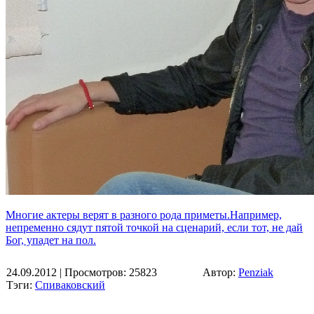
Многие актеры верят в разного рода приметы.Например,
непременно сядут пятой точкой на сценарий, если тот, не дай
Бог, упадет на пол.
24.09.2012
| Просмотров: 25823
Автор:
Penziak
Тэги:
Спиваковский