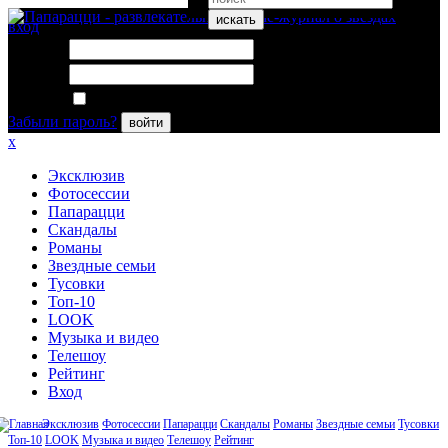
искать
вход
Логин:
Пароль:
Запомнить меня
Забыли пароль?
войти
x
Эксклюзив
Фотосессии
Папарацци
Скандалы
Романы
Звездные семьи
Тусовки
Топ-10
LOOK
Музыка и видео
Телешоу
Рейтинг
Вход
Эксклюзив
Фотосессии
Папарацци
Скандалы
Романы
Звездные семьи
Тусовки
Топ-10
LOOK
Музыка и видео
Телешоу
Рейтинг