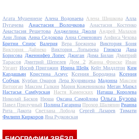
Алла
Агата Муцениеце
Алена Водонаева
Алена Шишкова
Анастасия Волочкова
Пугачева
Анастасия Костенко
Анастасия Решетова
Анджелина Джоли
Андрей Малахов
Анна Седокова
Ани Лорак
Анна Семенович
Анфиса Чехова
Виктория Боня
Бритни Спирс
Валерия
Вера Брежнева
Виктория Дайнеко
Виктория Лопырева
Глюкоза
Дана
Дмитрий
Борисова
Дженнифер Лопес
Джиган
Дима Билан
Дом 2
Тарасов
Дмитрий Шепелев
Жанна Фриске
Иван
Ургант
Иосиф Пригожин
Ирина Шейк
Кейт Миддлтон
Ким
Ксения Бородина
Ксения
Кардашьян
Кристина Асмус
Собчак
Курбан Омаров
Лера Кудрявцева
Мадонна
Максим
Виторган
Максим Галкин
Мария Кожевникова
Меган Маркл
Настасья Самбурская
Настя Каменских
Наташа Королева
Ольга Бузова
Николай Басков
Нюша
Оксана Самойлова
Павел Прилучный
Полина Гагарина
Прохор Шаляпин
Рианна
Тимати
Рита Дакота
Светлана Лобода
Сергей Лазарев
Филипп Киркоров
Яна Рудковская