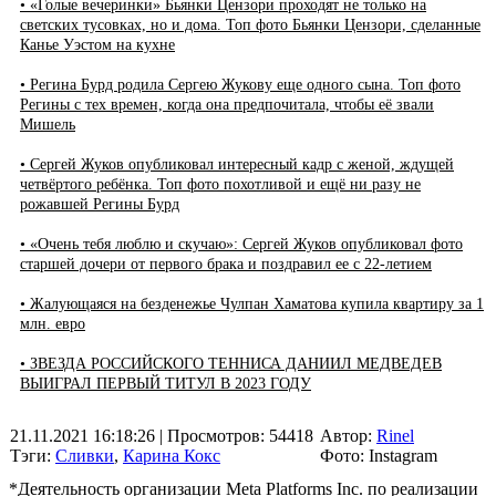
• «Голые вечеринки» Бьянки Цензори проходят не только на
светских тусовках, но и дома. Топ фото Бьянки Цензори, сделанные
Канье Уэстом на кухне
• Регина Бурд родила Сергею Жукову еще одного сына. Топ фото
Регины с тех времен, когда она предпочитала, чтобы её звали
Мишель
• Сергей Жуков опубликовал интересный кадр с женой, ждущей
четвёртого ребёнка. Топ фото похотливой и ещё ни разу не
рожавшей Регины Бурд
• «Очень тебя люблю и скучаю»: Сергей Жуков опубликовал фото
старшей дочери от первого брака и поздравил ее с 22-летием
• Жалующаяся на безденежье Чулпан Хаматова купила квартиру за 1
млн. евро
• ЗВЕЗДА РОССИЙСКОГО ТЕННИСА ДАНИИЛ МЕДВЕДЕВ
ВЫИГРАЛ ПЕРВЫЙ ТИТУЛ В 2023 ГОДУ
21.11.2021 16:18:26
| Просмотров: 54418
Автор:
Rinel
Тэги:
Сливки
,
Карина Кокс
Фото: Instagram
*Деятельность организации Meta Platforms Inc. по реализации