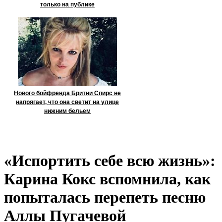
только на публике
Нового бойфренда Бритни Спирс не
напрягает, что она светит на улице
нижним бельем
«Испортить себе всю жизнь»:
Карина Кокс вспомнила, как
попыталась перепеть песню
Аллы Пугачевой