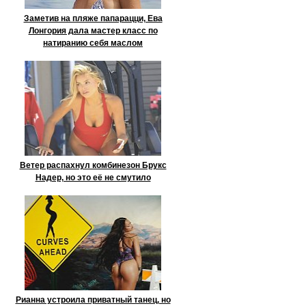
Заметив на пляже папарацци, Ева
Лонгория дала мастер класс по
натиранию себя маслом
Ветер распахнул комбинезон Брукс
Надер, но это её не смутило
Рианна устроила приватный танец, но