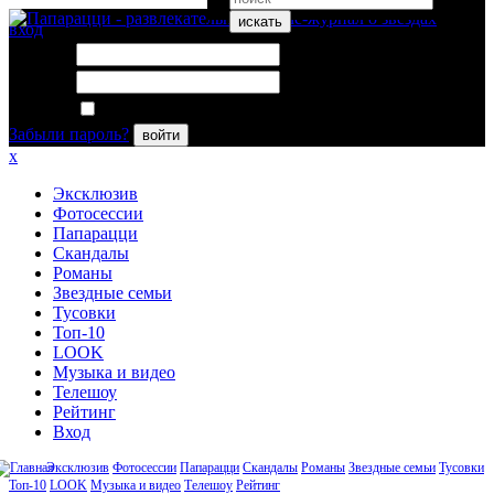
искать
вход
Логин:
Пароль:
Запомнить меня
Забыли пароль?
войти
x
Эксклюзив
Фотосессии
Папарацци
Скандалы
Романы
Звездные семьи
Тусовки
Топ-10
LOOK
Музыка и видео
Телешоу
Рейтинг
Вход
Эксклюзив
Фотосессии
Папарацци
Скандалы
Романы
Звездные семьи
Тусовки
Топ-10
LOOK
Музыка и видео
Телешоу
Рейтинг