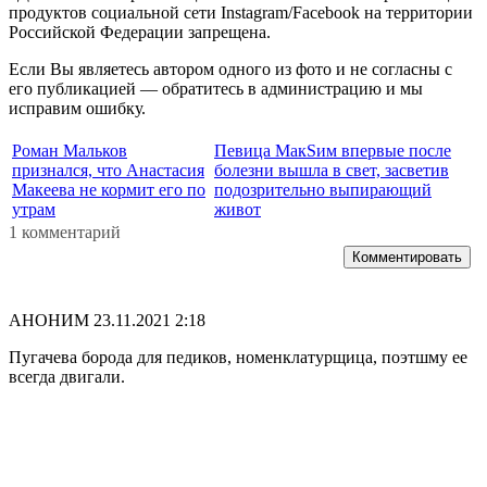
продуктов социальной сети Instagram/Facebook на территории
Российской Федерации запрещена.
Если Вы являетесь автором одного из фото и не согласны с
его публикацией — обратитесь в администрацию и мы
исправим ошибку.
Роман Мальков
Певица МакSим впервые после
признался, что Анастасия
болезни вышла в свет, засветив
Макеева не кормит его по
подозрительно выпирающий
утрам
живот
1 комментарий
Комментировать
АНОНИМ
23.11.2021 2:18
Пугачева борода для педиков, номенклатурщица, поэтшму ее
всегда двигали.