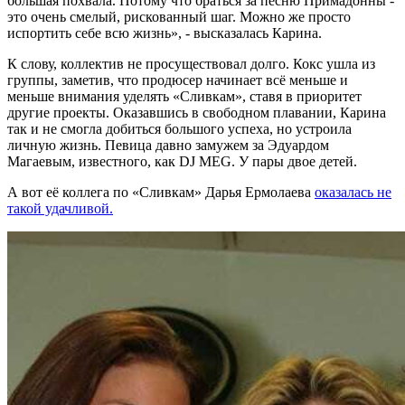
большая похвала. Потому что браться за песню Примадонны -
это очень смелый, рискованный шаг. Можно же просто
испортить себе всю жизнь», - высказалась Карина.
К слову, коллектив не просуществовал долго. Кокс ушла из
группы, заметив, что продюсер начинает всё меньше и
меньше внимания уделять «Сливкам», ставя в приоритет
другие проекты. Оказавшись в свободном плавании, Карина
так и не смогла добиться большого успеха, но устроила
личную жизнь. Певица давно замужем за Эдуардом
Магаевым, известного, как DJ MEG. У пары двое детей.
А вот её коллега по «Сливкам» Дарья Ермолаева
оказалась не
такой удачливой.