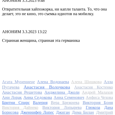
АНОНИМ
3.3.2023 9:48
Отвратительная хайпожорка, ни капли таланта. То, что она
делает, это не кино, это съемка идиотов на мобилку.
АНОНИМ
3.3.2023 13:22
Странная женщина, странная эта германика
Алла
Агата Муцениеце
Алена Водонаева
Алена Шишкова
Анастасия Волочкова
Пугачева
Анастасия Костенко
Анастасия Решетова
Анджелина Джоли
Андрей Малахов
Анна Седокова
Ани Лорак
Анна Семенович
Анфиса Чехова
Виктория Боня
Бритни Спирс
Валерия
Вера Брежнева
Виктория Дайнеко
Виктория Лопырева
Глюкоза
Дана
Дмитрий
Борисова
Дженнифер Лопес
Джиган
Дима Билан