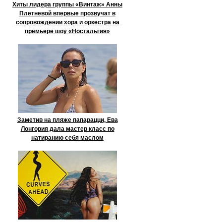
Хиты лидера группы «Винтаж» Анны
Плетневой впервые прозвучат в
сопровождении хора и оркестра на
премьере шоу «Ностальгия»
Заметив на пляже папарацци, Ева
Лонгория дала мастер класс по
натиранию себя маслом