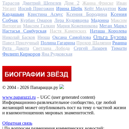
Дом 2
Тарасов
Дмитрий Шепелев
Жанна Фриске
Иван
Ургант
Иосиф Пригожин
Ирина Шейк
Кейт Миддлтон
Ким
Ксения Бородина
Ксения
Кардашьян
Кристина Асмус
Собчак
Курбан Омаров
Лера Кудрявцева
Мадонна
Максим
Виторган
Максим Галкин
Мария Кожевникова
Меган Маркл
Настасья Самбурская
Настя Каменских
Наташа Королева
Ольга Бузова
Николай Басков
Нюша
Оксана Самойлова
Павел Прилучный
Полина Гагарина
Прохор Шаляпин
Рианна
Тимати
Рита Дакота
Светлана Лобода
Сергей Лазарев
Филипп Киркоров
Яна Рудковская
© 2004 - 2026 Папарацци.ру
www.paparazzi.ru
– UGC (user generated content)
Информационно-развлекательное сообщество, где любой
желающий может опубликовать пост на тему о частной жизни
и взаимоотношениях мировых знаменитостей.
Обратная связь
| По вопросам размещения коммерческих новостей: