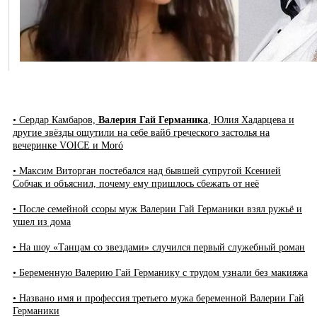
• Сердар Камбаров,
Валерия Гай Германика
, Юлия Хадарцева и
другие звёзды ощутили на себе вайб греческого застолья на
вечеринке VOICE и Moró
• Максим Виторган постебался над бывшей супругой Ксенией
Собчак и объяснил, почему ему пришлось сбежать от неё
• После семейной ссоры муж Валерии Гай Германики взял ружьё и
ушел из дома
• На шоу «Танцам со звездами» случился первый служебный роман
• Беременную Валерию Гай Германику с трудом узнали без макияжа
• Названо имя и профессия третьего мужа беременной Валерии Гай
Германики