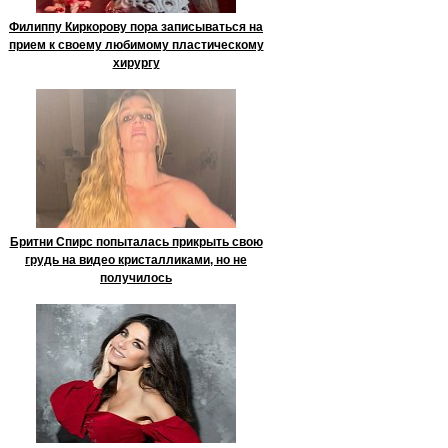
Филиппу Киркорову пора записываться на
прием к своему любимому пластическому
хирургу
Бритни Спирс попыталась прикрыть свою
грудь на видео кристалликами, но не
получилось