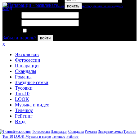
искать
вход
Логин:
Пароль:
Запомнить меня
Забыли пароль?
войти
x
Эксклюзив
Фотосессии
Папарацци
Скандалы
Романы
Звездные семьи
Тусовки
Топ-10
LOOK
Музыка и видео
Телешоу
Рейтинг
Вход
Эксклюзив
Фотосессии
Папарацци
Скандалы
Романы
Звездные семьи
Тусовки
Топ-10
LOOK
Музыка и видео
Телешоу
Рейтинг