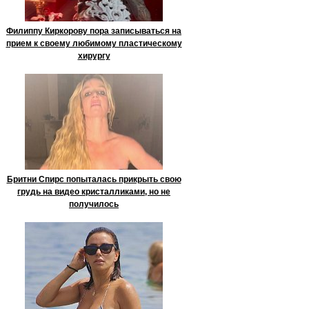
Филиппу Киркорову пора записываться на
прием к своему любимому пластическому
хирургу
Бритни Спирс попыталась прикрыть свою
грудь на видео кристалликами, но не
получилось