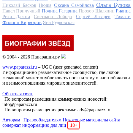
Ольга Бузова
Николай Басков
Нюша
Оксана Самойлова
Павел Прилучный
Полина Гагарина
Прохор Шаляпин
Рианна
Тимати
Рита Дакота
Светлана Лобода
Сергей Лазарев
Филипп Киркоров
Яна Рудковская
© 2004 - 2026 Папарацци.ру
www.paparazzi.ru
– UGC (user generated content)
Информационно-развлекательное сообщество, где любой
желающий может опубликовать пост на тему о частной жизни
и взаимоотношениях мировых знаменитостей.
Обратная связь
| По вопросам размещения коммерческих новостей:
info@paparazzi.ru
| По вопросам размещения рекламы: adv@paparazzi.ru
Авторам
|
Правообладателям
Некоторые материалы сайта
содержат информацию для лиц
18+