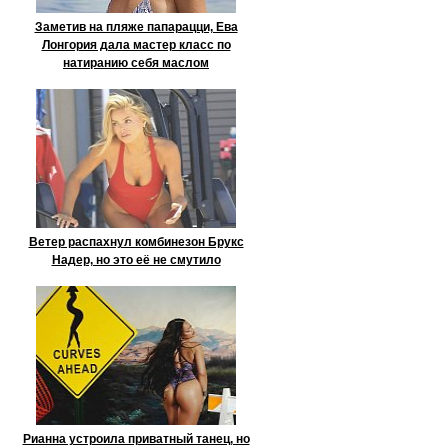
Заметив на пляже папарацци, Ева
Лонгория дала мастер класс по
натиранию себя маслом
Ветер распахнул комбинезон Брукс
Надер, но это её не смутило
Рианна устроила приватный танец, но