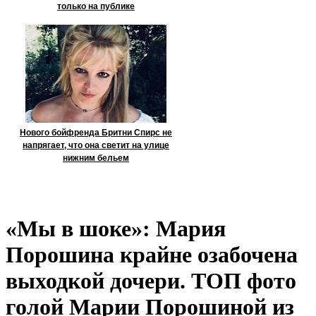
только на публике
Нового бойфренда Бритни Спирс не
напрягает, что она светит на улице
нижним бельем
«Мы в шоке»: Мария
Порошина крайне озабочена
выходкой дочери. ТОП фото
голой Марии Порошиной из