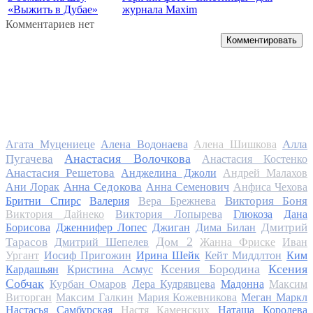
«Выжить в Дубае»
журнала Maxim
Комментариев нет
Комментировать
Алла
Агата Муцениеце
Алена Водонаева
Алена Шишкова
Анастасия Волочкова
Пугачева
Анастасия Костенко
Анастасия Решетова
Анджелина Джоли
Андрей Малахов
Анна Седокова
Ани Лорак
Анна Семенович
Анфиса Чехова
Виктория Боня
Бритни Спирс
Валерия
Вера Брежнева
Виктория Дайнеко
Виктория Лопырева
Глюкоза
Дана
Дмитрий
Борисова
Дженнифер Лопес
Джиган
Дима Билан
Дом 2
Тарасов
Дмитрий Шепелев
Жанна Фриске
Иван
Ургант
Иосиф Пригожин
Ирина Шейк
Кейт Миддлтон
Ким
Ксения Бородина
Ксения
Кардашьян
Кристина Асмус
Собчак
Курбан Омаров
Лера Кудрявцева
Мадонна
Максим
Виторган
Максим Галкин
Мария Кожевникова
Меган Маркл
Настасья Самбурская
Настя Каменских
Наташа Королева