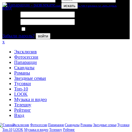
искать
вход
Логин:
Пароль:
Запомнить меня
Забыли пароль?
войти
x
Эксклюзив
Фотосессии
Папарацци
Скандалы
Романы
Звездные семьи
Тусовки
Топ-10
LOOK
Музыка и видео
Телешоу
Рейтинг
Вход
Эксклюзив
Фотосессии
Папарацци
Скандалы
Романы
Звездные семьи
Тусовки
Топ-10
LOOK
Музыка и видео
Телешоу
Рейтинг