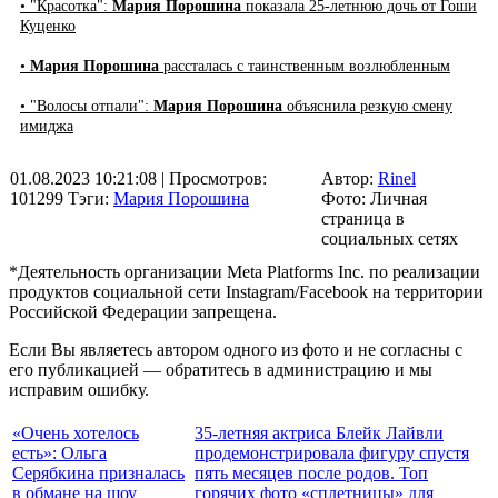
• "Красотка":
Мария Порошина
показала 25-летнюю дочь от Гоши
Куценко
•
Мария Порошина
рассталась с таинственным возлюбленным
• "Волосы отпали":
Мария Порошина
объяснила резкую смену
имиджа
01.08.2023 10:21:08
| Просмотров:
Автор:
Rinel
101299
Тэги:
Мария Порошина
Фото: Личная
страница в
социальных сетях
*Деятельность организации Meta Platforms Inc. по реализации
продуктов социальной сети Instagram/Facebook на территории
Российской Федерации запрещена.
Если Вы являетесь автором одного из фото и не согласны с
его публикацией — обратитесь в администрацию и мы
исправим ошибку.
«Очень хотелось
35-летняя актриса Блейк Лайвли
есть»: Ольга
продемонстрировала фигуру спустя
Серябкина призналась
пять месяцев после родов. Топ
в обмане на шоу
горячих фото «сплетницы» для