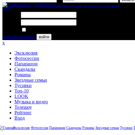
вход
Логин:
Пароль:
Запомнить меня
Забыли пароль?
войти
x
Эксклюзив
Фотосессии
Папарацци
Скандалы
Романы
Звездные семьи
Тусовки
Топ-10
LOOK
Музыка и видео
Телешоу
Рейтинг
Вход
Эксклюзив
Фотосессии
Папарацци
Скандалы
Романы
Звездные семьи
Тусовки
Т