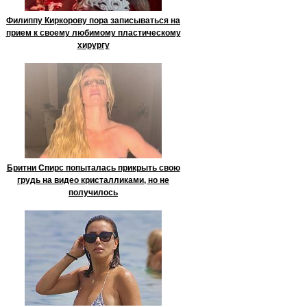
Филиппу Киркорову пора записываться на
прием к своему любимому пластическому
хирургу
Бритни Спирс попыталась прикрыть свою
грудь на видео кристалликами, но не
получилось