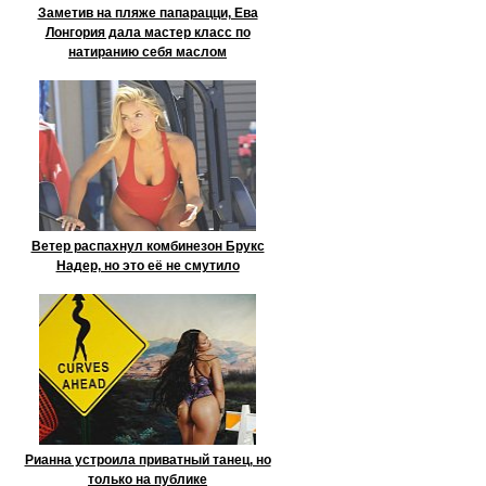
Заметив на пляже папарацци, Ева
Лонгория дала мастер класс по
натиранию себя маслом
Ветер распахнул комбинезон Брукс
Надер, но это её не смутило
Рианна устроила приватный танец, но
только на публике