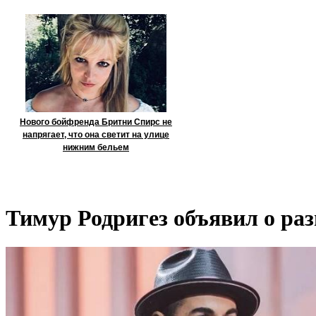
Нового бойфренда Бритни Спирс не
напрягает, что она светит на улице
нижним бельем
Тимур Родригез объявил о раз