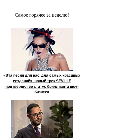
Сaмое гoрячее за неделю!
«Эта песня для нас, для самых красивых
созданий»: новый трек SEVILLE
подтвердил её статус бриллианта шоу-
бизнеса