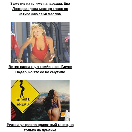
Заметив на пляже папарацци, Ева
Лонгория дала мастер класс по
натиранию себя маслом
Ветер распахнул комбинезон Брукс
Надер, но это её не смутило
Рианна устроила приватный танец, но
только на публике