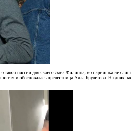
 не о такой пассии для своего сына Филиппа, но парнишка не с
енно там и обосновалась прелестница Алла Брулетова. На днях 