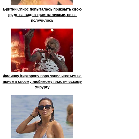
Бритни Спирс попыталась прикрыть свою
грудь на видео кристалликами, но не
получилось
Филиппу Киркорову пора записываться на
прием к своему любимому пластическому
хирургу