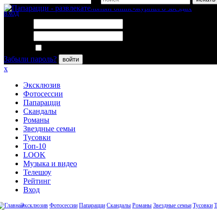
вход
Логин:
Пароль:
Запомнить меня
Забыли пароль?
войти
x
Эксклюзив
Фотосессии
Папарацци
Скандалы
Романы
Звездные семьи
Тусовки
Топ-10
LOOK
Музыка и видео
Телешоу
Рейтинг
Вход
Эксклюзив
Фотосессии
Папарацци
Скандалы
Романы
Звездные семьи
Тусовки
Т