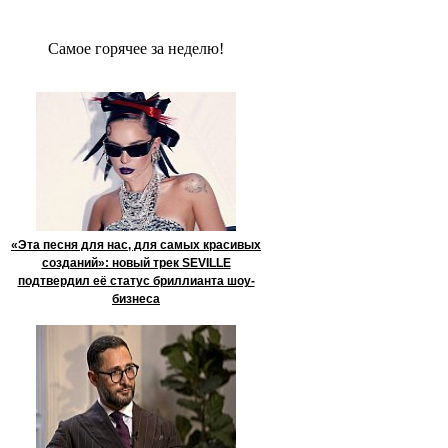
Сaмое гoрячее за неделю!
«Эта песня для нас, для самых красивых
созданий»: новый трек SEVILLE
подтвердил её статус бриллианта шоу-
бизнеса