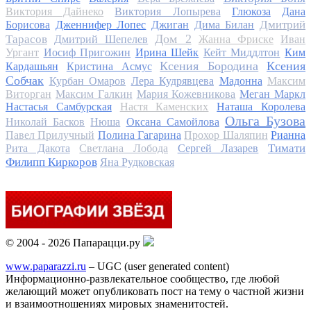
Виктория Дайнеко
Виктория Лопырева
Глюкоза
Дана
Дмитрий
Борисова
Дженнифер Лопес
Джиган
Дима Билан
Дом 2
Тарасов
Дмитрий Шепелев
Жанна Фриске
Иван
Ургант
Иосиф Пригожин
Ирина Шейк
Кейт Миддлтон
Ким
Ксения Бородина
Ксения
Кардашьян
Кристина Асмус
Собчак
Курбан Омаров
Лера Кудрявцева
Мадонна
Максим
Виторган
Максим Галкин
Мария Кожевникова
Меган Маркл
Настасья Самбурская
Настя Каменских
Наташа Королева
Ольга Бузова
Николай Басков
Нюша
Оксана Самойлова
Павел Прилучный
Полина Гагарина
Прохор Шаляпин
Рианна
Тимати
Рита Дакота
Светлана Лобода
Сергей Лазарев
Филипп Киркоров
Яна Рудковская
© 2004 - 2026 Папарацци.ру
www.paparazzi.ru
– UGC (user generated content)
Информационно-развлекательное сообщество, где любой
желающий может опубликовать пост на тему о частной жизни
и взаимоотношениях мировых знаменитостей.