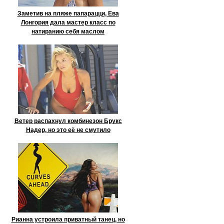
Заметив на пляже папарацци, Ева
Лонгория дала мастер класс по
натиранию себя маслом
Ветер распахнул комбинезон Брукс
Надер, но это её не смутило
Рианна устроила приватный танец, но