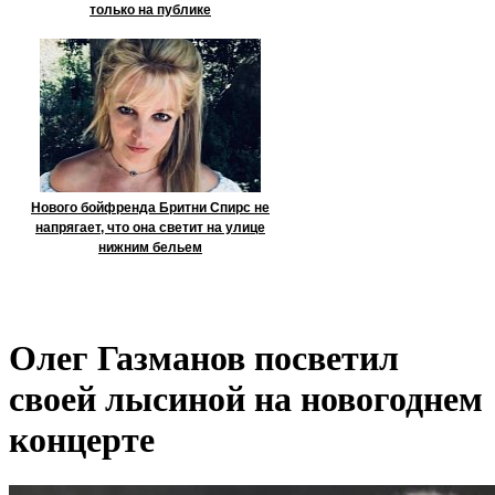
только на публике
Нового бойфренда Бритни Спирс не
напрягает, что она светит на улице
нижним бельем
Олег Газманов посветил
своей лысиной на новогоднем
концерте