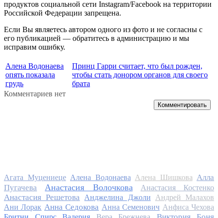
продуктов социальной сети Instagram/Facebook на территории
Российской Федерации запрещена.
Если Вы являетесь автором одного из фото и не согласны с
его публикацией — обратитесь в администрацию и мы
исправим ошибку.
Алена Водонаева
Принц Гарри считает, что был рожден,
опять показала
чтобы стать донором органов для своего
грудь
брата
Комментариев нет
Комментировать
Алла
Агата Муцениеце
Алена Водонаева
Алена Шишкова
Анастасия Волочкова
Пугачева
Анастасия Костенко
Анастасия Решетова
Анджелина Джоли
Андрей Малахов
Анна Седокова
Ани Лорак
Анна Семенович
Анфиса Чехова
Виктория Боня
Бритни Спирс
Валерия
Вера Брежнева