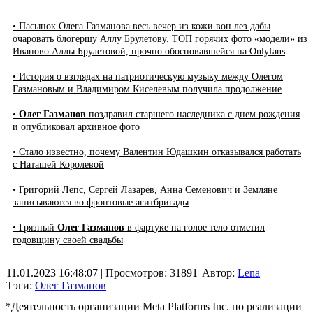
• Пасынок Олега Газманова весь вечер из кожи вон лез дабы
очаровать блогершу Аллу Брулетову. ТОП горячих фото «модели» из
Иваново Аллы Брулетовой, прочно обосновавшейся на Onlyfans
• История о взглядах на патриотическую музыку между Олегом
Газмановым и Владимиром Киселевым получила продолжение
•
Олег Газманов
поздравил старшего наследника с днем рождения
и опубликовал архивное фото
• Стало известно, почему Валентин Юдашкин отказывался работать
с Наташей Королевой
• Григорий Лепс, Сергей Лазарев, Анна Семенович и Земляне
записываются во фронтовые агитбригады
• Грязный
Олег Газманов
в фартуке на голое тело отметил
годовщину своей свадьбы
11.01.2023 16:48:07
| Просмотров: 31891
Автор:
Lena
Тэги:
Олег Газманов
*Деятельность организации Meta Platforms Inc. по реализации