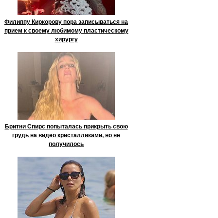
Филиппу Киркорову пора записываться на
прием к своему любимому пластическому
хирургу
Бритни Спирс попыталась прикрыть свою
грудь на видео кристалликами, но не
получилось