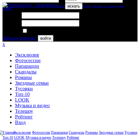
искать
вход
Логин:
Пароль:
Запомнить меня
Забыли пароль?
войти
x
Эксклюзив
Фотосессии
Папарацци
Скандалы
Романы
Звездные семьи
Тусовки
Топ-10
LOOK
Музыка и видео
Телешоу
Рейтинг
Вход
Эксклюзив
Фотосессии
Папарацци
Скандалы
Романы
Звездные семьи
Тусовки
Топ-10
LOOK
Музыка и видео
Телешоу
Рейтинг