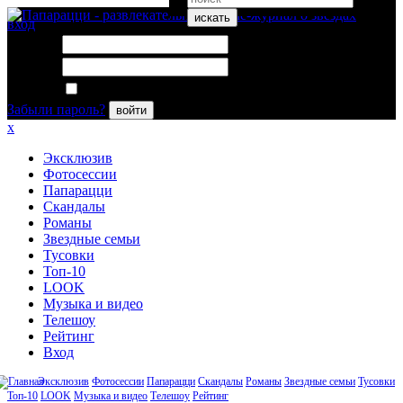
искать
вход
Логин:
Пароль:
Запомнить меня
Забыли пароль?
войти
x
Эксклюзив
Фотосессии
Папарацци
Скандалы
Романы
Звездные семьи
Тусовки
Топ-10
LOOK
Музыка и видео
Телешоу
Рейтинг
Вход
Эксклюзив
Фотосессии
Папарацци
Скандалы
Романы
Звездные семьи
Тусовки
Топ-10
LOOK
Музыка и видео
Телешоу
Рейтинг