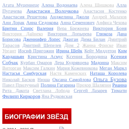
Алла
Агата Муцениеце
Алена Водонаева
Алена Шишкова
Анастасия Волочкова
Пугачева
Анастасия Костенко
Анастасия Решетова
Анджелина Джоли
Андрей Малахов
Анна Седокова
Ани Лорак
Анна Семенович
Анфиса Чехова
Виктория Боня
Бритни Спирс
Валерия
Вера Брежнева
Виктория Дайнеко
Виктория Лопырева
Глюкоза
Дана
Дмитрий
Борисова
Дженнифер Лопес
Джиган
Дима Билан
Дом 2
Тарасов
Дмитрий Шепелев
Жанна Фриске
Иван
Ургант
Иосиф Пригожин
Ирина Шейк
Кейт Миддлтон
Ким
Ксения Бородина
Ксения
Кардашьян
Кристина Асмус
Собчак
Курбан Омаров
Лера Кудрявцева
Мадонна
Максим
Виторган
Максим Галкин
Мария Кожевникова
Меган Маркл
Настасья Самбурская
Настя Каменских
Наташа Королева
Ольга Бузова
Николай Басков
Нюша
Оксана Самойлова
Павел Прилучный
Полина Гагарина
Прохор Шаляпин
Рианна
Тимати
Рита Дакота
Светлана Лобода
Сергей Лазарев
Филипп Киркоров
Яна Рудковская