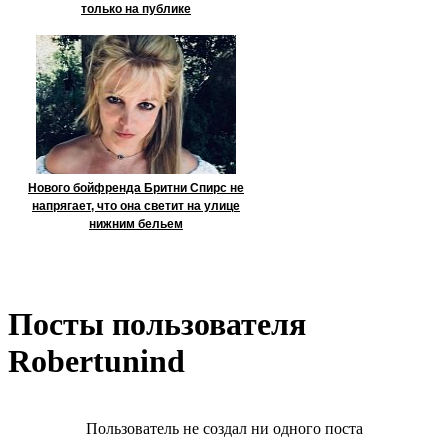
только на публике
Нового бойфренда Бритни Спирс не
напрягает, что она светит на улице
нижним бельем
Посты пользователя
Robertunind
Пользователь не создал ни одного поста