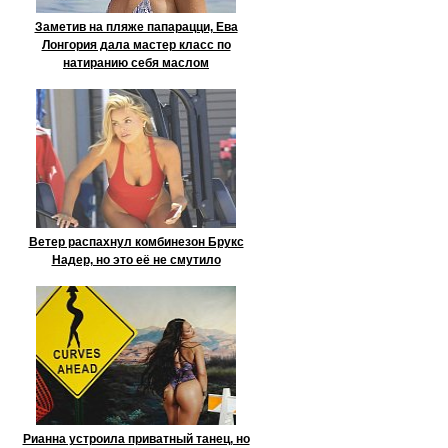
Заметив на пляже папарацци, Ева
Лонгория дала мастер класс по
натиранию себя маслом
Ветер распахнул комбинезон Брукс
Надер, но это её не смутило
Рианна устроила приватный танец, но