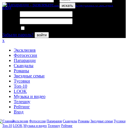
искать
вход
Логин:
Пароль:
Запомнить меня
Забыли пароль?
войти
x
Эксклюзив
Фотосессии
Папарацци
Скандалы
Романы
Звездные семьи
Тусовки
Топ-10
LOOK
Музыка и видео
Телешоу
Рейтинг
Вход
Эксклюзив
Фотосессии
Папарацци
Скандалы
Романы
Звездные семьи
Тусовки
Топ-10
LOOK
Музыка и видео
Телешоу
Рейтинг