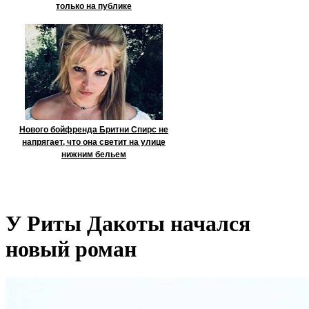
только на публике
Нового бойфренда Бритни Спирс не
напрягает, что она светит на улице
нижним бельем
У Риты Дакоты начался
новый роман