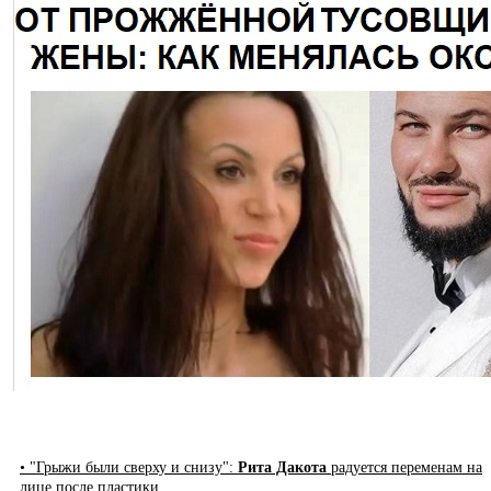
• "Грыжи были сверху и снизу":
Рита Дакота
радуется переменам на
лице после пластики