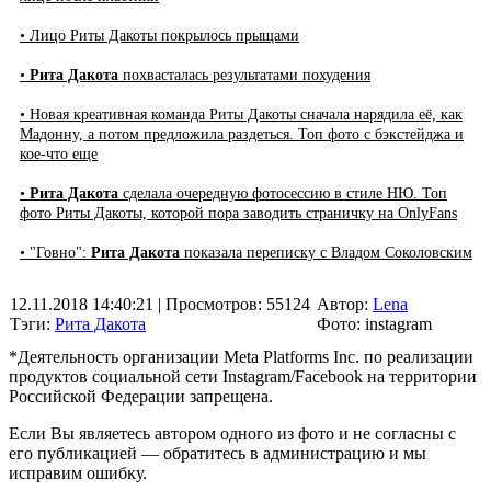
• Лицо Риты Дакоты покрылось прыщами
•
Рита Дакота
похвасталась результатами похудения
• Новая креативная команда Риты Дакоты сначала нарядила её, как
Мадонну, а потом предложила раздеться. Топ фото с бэкстейджа и
кое-что еще
•
Рита Дакота
сделала очередную фотосессию в стиле НЮ. Топ
фото Риты Дакоты, которой пора заводить страничку на OnlyFans
• "Говно":
Рита Дакота
показала переписку с Владом Соколовским
12.11.2018 14:40:21
| Просмотров: 55124
Автор:
Lena
Тэги:
Рита Дакота
Фото: instagram
*Деятельность организации Meta Platforms Inc. по реализации
продуктов социальной сети Instagram/Facebook на территории
Российской Федерации запрещена.
Если Вы являетесь автором одного из фото и не согласны с
его публикацией — обратитесь в администрацию и мы
исправим ошибку.