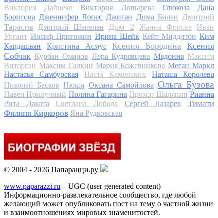
Виктория Дайнеко
Виктория Лопырева
Глюкоза
Дана
Дмитрий
Борисова
Дженнифер Лопес
Джиган
Дима Билан
Дом 2
Тарасов
Дмитрий Шепелев
Жанна Фриске
Иван
Ургант
Иосиф Пригожин
Ирина Шейк
Кейт Миддлтон
Ким
Ксения Бородина
Ксения
Кардашьян
Кристина Асмус
Собчак
Курбан Омаров
Лера Кудрявцева
Мадонна
Максим
Виторган
Максим Галкин
Мария Кожевникова
Меган Маркл
Настасья Самбурская
Настя Каменских
Наташа Королева
Ольга Бузова
Николай Басков
Нюша
Оксана Самойлова
Павел Прилучный
Полина Гагарина
Прохор Шаляпин
Рианна
Тимати
Рита Дакота
Светлана Лобода
Сергей Лазарев
Филипп Киркоров
Яна Рудковская
© 2004 - 2026 Папарацци.ру
www.paparazzi.ru
– UGC (user generated content)
Информационно-развлекательное сообщество, где любой
желающий может опубликовать пост на тему о частной жизни
и взаимоотношениях мировых знаменитостей.