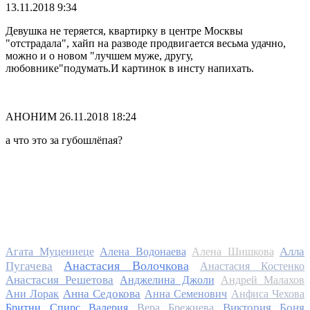
13.11.2018 9:34
Девушка не теряется, квартирку в центре Москвы
"отстрадала", хайп на разводе продвигается весьма удачно,
можно и о новом "лучшем муже, другу,
любовнике"подумать.И картинок в инсту напихать.
АНОНИМ
26.11.2018 18:24
а что это за губошлёпая?
Алла
Агата Муцениеце
Алена Водонаева
Алена Шишкова
Анастасия Волочкова
Пугачева
Анастасия Костенко
Анастасия Решетова
Анджелина Джоли
Андрей Малахов
Анна Седокова
Ани Лорак
Анна Семенович
Анфиса Чехова
Виктория Боня
Бритни Спирс
Валерия
Вера Брежнева