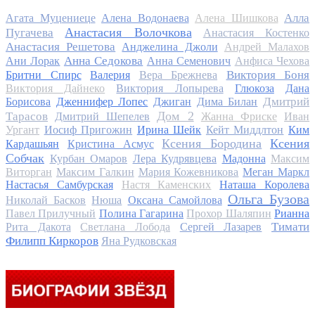
Алла
Агата Муцениеце
Алена Водонаева
Алена Шишкова
Анастасия Волочкова
Пугачева
Анастасия Костенко
Анастасия Решетова
Анджелина Джоли
Андрей Малахов
Анна Седокова
Ани Лорак
Анна Семенович
Анфиса Чехова
Виктория Боня
Бритни Спирс
Валерия
Вера Брежнева
Виктория Дайнеко
Виктория Лопырева
Глюкоза
Дана
Дмитрий
Борисова
Дженнифер Лопес
Джиган
Дима Билан
Дом 2
Тарасов
Дмитрий Шепелев
Жанна Фриске
Иван
Ургант
Иосиф Пригожин
Ирина Шейк
Кейт Миддлтон
Ким
Ксения Бородина
Ксения
Кардашьян
Кристина Асмус
Собчак
Курбан Омаров
Лера Кудрявцева
Мадонна
Максим
Виторган
Максим Галкин
Мария Кожевникова
Меган Маркл
Настасья Самбурская
Настя Каменских
Наташа Королева
Ольга Бузова
Николай Басков
Нюша
Оксана Самойлова
Павел Прилучный
Полина Гагарина
Прохор Шаляпин
Рианна
Тимати
Рита Дакота
Светлана Лобода
Сергей Лазарев
Филипп Киркоров
Яна Рудковская