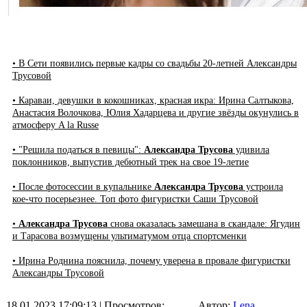
• В Сети появились первые кадры со свадьбы 20-летней Александры
Трусовой
• Караваи, девушки в кокошниках, красная икра: Ирина Салтыкова,
Анастасия Волочкова, Юлия Хадарцева и другие звёзды окунулись в
атмосферу A la Russe
• "Решила податься в певицы":
Александра Трусова
удивила
поклонников, выпустив дебютный трек на свое 19-летие
• После фотосессии в купальнике
Александра Трусова
устроила
кое-что посерьезнее. Топ фото фигуристки Саши Трусовой
•
Александра Трусова
снова оказалась замешана в скандале: Ягудин
и Тарасова возмущены ультиматумом отца спортсменки
• Ирина Роднина пояснила, почему уверена в провале фигуристки
Александры Трусовой
18.01.2023 17:09:13
| Просмотров:
Автор:
Lena