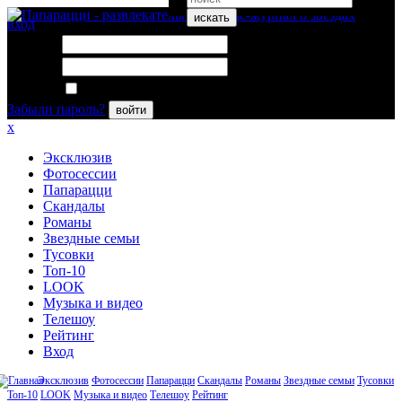
искать
вход
Логин:
Пароль:
Запомнить меня
Забыли пароль?
войти
x
Эксклюзив
Фотосессии
Папарацци
Скандалы
Романы
Звездные семьи
Тусовки
Топ-10
LOOK
Музыка и видео
Телешоу
Рейтинг
Вход
Эксклюзив
Фотосессии
Папарацци
Скандалы
Романы
Звездные семьи
Тусовки
Топ-10
LOOK
Музыка и видео
Телешоу
Рейтинг