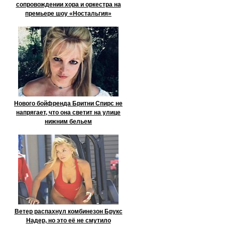
сопровождении хора и оркестра на
премьере шоу «Ностальгия»
Нового бойфренда Бритни Спирс не
напрягает, что она светит на улице
нижним бельем
Ветер распахнул комбинезон Брукс
Надер, но это её не смутило