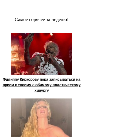
Сaмое гoрячее за неделю!
Филиппу Киркорову пора записываться на
прием к своему любимому пластическому
хирургу