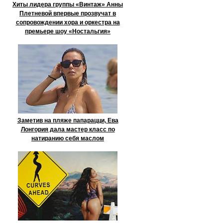
Хиты лидера группы «Винтаж» Анны
Плетневой впервые прозвучат в
сопровождении хора и оркестра на
премьере шоу «Ностальгия»
Заметив на пляже папарацци, Ева
Лонгория дала мастер класс по
натиранию себя маслом