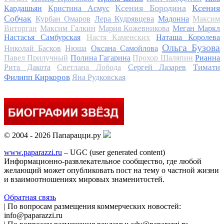
Ксения Бородина
Ксения
Кардашьян
Кристина Асмус
Собчак
Курбан Омаров
Лера Кудрявцева
Мадонна
Максим
Виторган
Максим Галкин
Мария Кожевникова
Меган Маркл
Настасья Самбурская
Настя Каменских
Наташа Королева
Ольга Бузова
Николай Басков
Нюша
Оксана Самойлова
Павел Прилучный
Полина Гагарина
Прохор Шаляпин
Рианна
Тимати
Рита Дакота
Светлана Лобода
Сергей Лазарев
Филипп Киркоров
Яна Рудковская
© 2004 - 2026 Папарацци.ру
www.paparazzi.ru
– UGC (user generated content)
Информационно-развлекательное сообщество, где любой
желающий может опубликовать пост на тему о частной жизни
и взаимоотношениях мировых знаменитостей.
Обратная связь
| По вопросам размещения коммерческих новостей:
info@paparazzi.ru