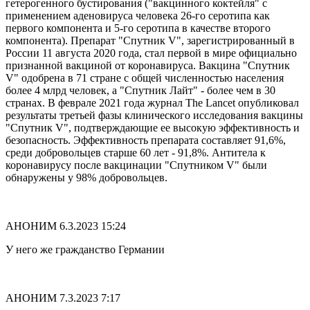
гетерогенного бустирования ("вакцинного коктейля" с
применением аденовируса человека 26-го серотипа как
первого компонента и 5-го серотипа в качестве второго
компонента). Препарат "Спутник V", зарегистрированный в
России 11 августа 2020 года, стал первой в мире официально
признанной вакциной от коронавируса. Вакцина "Спутник
V" одобрена в 71 стране с общей численностью населения
более 4 млрд человек, а "Спутник Лайт" - более чем в 30
странах. В феврале 2021 года журнал The Lancet опубликовал
результаты третьей фазы клинического исследования вакцины
"Спутник V", подтверждающие ее высокую эффективность и
безопасность. Эффективность препарата составляет 91,6%,
среди добровольцев старше 60 лет - 91,8%. Антитела к
коронавирусу после вакцинации "Спутником V" были
обнаружены у 98% добровольцев.
АНОНИМ
6.3.2023 15:24
У него же гражданство Германии
АНОНИМ
7.3.2023 7:17