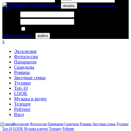
искать
вход
Логин:
Пароль:
Запомнить меня
Забыли пароль?
войти
x
Эксклюзив
Фотосессии
Папарацци
Скандалы
Романы
Звездные семьи
Тусовки
Топ-10
LOOK
Музыка и видео
Телешоу
Рейтинг
Вход
Эксклюзив
Фотосессии
Папарацци
Скандалы
Романы
Звездные семьи
Тусовки
Топ-10
LOOK
Музыка и видео
Телешоу
Рейтинг