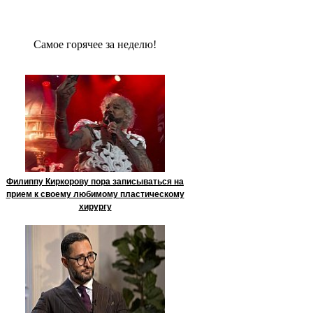
Сaмое гoрячее за неделю!
Филиппу Киркорову пора записываться на
прием к своему любимому пластическому
хирургу