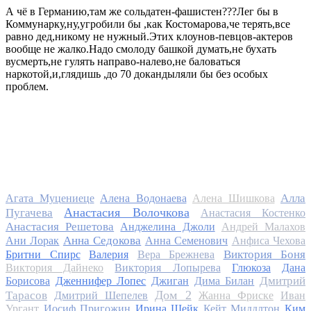
А чё в Германию,там же сольдатен-фашистен???Лег бы в
Коммунарку,ну,угробили бы ,как Костомарова,че терять,все
равно дед,никому не нужный.Этих клоунов-певцов-актеров
вообще не жалко.Надо смолоду башкой думать,не бухать
вусмерть,не гулять направо-налево,не баловаться
наркотой,и,глядишь ,до 70 докандыляли бы без особых
проблем.
Алла
Агата Муцениеце
Алена Водонаева
Алена Шишкова
Анастасия Волочкова
Пугачева
Анастасия Костенко
Анастасия Решетова
Анджелина Джоли
Андрей Малахов
Анна Седокова
Ани Лорак
Анна Семенович
Анфиса Чехова
Виктория Боня
Бритни Спирс
Валерия
Вера Брежнева
Виктория Дайнеко
Виктория Лопырева
Глюкоза
Дана
Дмитрий
Борисова
Дженнифер Лопес
Джиган
Дима Билан
Дом 2
Тарасов
Дмитрий Шепелев
Жанна Фриске
Иван
Ургант
Иосиф Пригожин
Ирина Шейк
Кейт Миддлтон
Ким