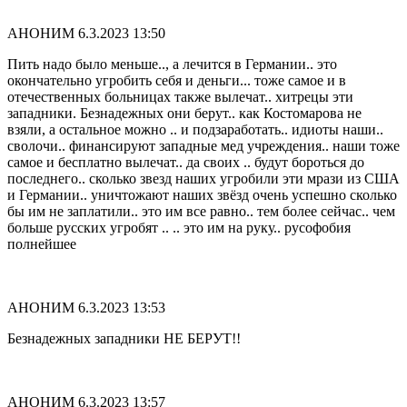
АНОНИМ
6.3.2023 13:50
Пить надо было меньше.., а лечится в Германии.. это
окончательно угробить себя и деньги... тоже самое и в
отечественных больницах также вылечат.. хитрецы эти
западники. Безнадежных они берут.. как Костомарова не
взяли, а остальное можно .. и подзаработать.. идиоты наши..
сволочи.. финансируют западные мед учреждения.. наши тоже
самое и бесплатно вылечат.. да своих .. будут бороться до
последнего.. сколько звезд наших угробили эти мрази из США
и Германии.. уничтожают наших звёзд очень успешно сколько
бы им не заплатили.. это им все равно.. тем более сейчас.. чем
больше русских угробят .. .. это им на руку.. русофобия
полнейшее
АНОНИМ
6.3.2023 13:53
Безнадежных западники НЕ БЕРУТ!!
АНОНИМ
6.3.2023 13:57