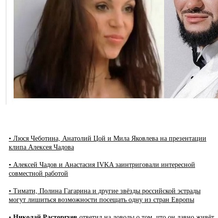
• Люся Чеботина, Анатолий Цой и Мила Яковлева на презентации
клипа Алексея Чадова
• Алексей Чадов и Анастасия IVKA заинтриговали интересной
совместной работой
• Тимати, Полина Гагарина и другие звёзды российской эстрады
могут лишиться возможности посещать одну из стран Европы
•
Николай Расторгуев
ответил на доводы о том, что он давно живёт