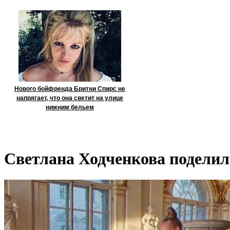
Нового бойфренда Бритни Спирс не
напрягает, что она светит на улице
нижним бельем
Светлана Ходченкова поделил