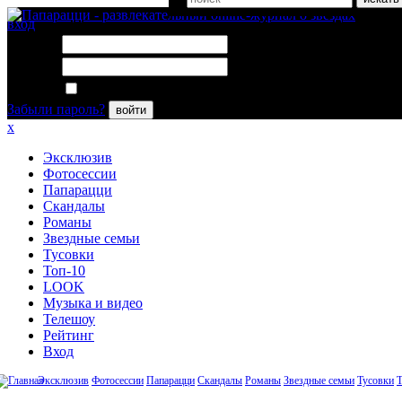
вход
Логин:
Пароль:
Запомнить меня
Забыли пароль?
войти
x
Эксклюзив
Фотосессии
Папарацци
Скандалы
Романы
Звездные семьи
Тусовки
Топ-10
LOOK
Музыка и видео
Телешоу
Рейтинг
Вход
Эксклюзив
Фотосессии
Папарацци
Скандалы
Романы
Звездные семьи
Тусовки
Т