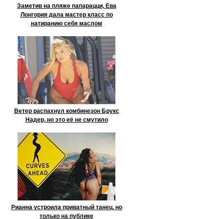
Заметив на пляже папарацци, Ева
Лонгория дала мастер класс по
натиранию себя маслом
Ветер распахнул комбинезон Брукс
Надер, но это её не смутило
Рианна устроила приватный танец, но
только на публике