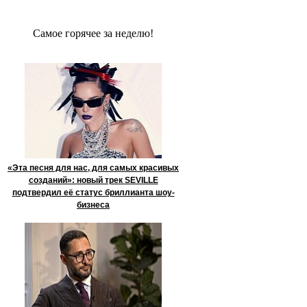
Сaмое гoрячее за неделю!
«Эта песня для нас, для самых красивых
созданий»: новый трек SEVILLE
подтвердил её статус бриллианта шоу-
бизнеса