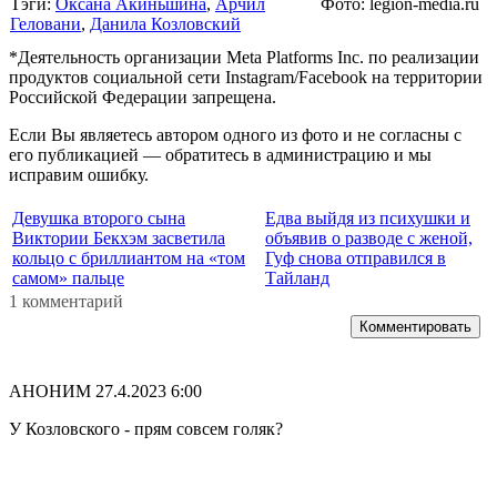
Тэги:
Оксана Акиньшина
,
Арчил
Фото: legion-media.ru
Геловани
,
Данила Козловский
*Деятельность организации Meta Platforms Inc. по реализации
продуктов социальной сети Instagram/Facebook на территории
Российской Федерации запрещена.
Если Вы являетесь автором одного из фото и не согласны с
его публикацией — обратитесь в администрацию и мы
исправим ошибку.
Девушка второго сына
Едва выйдя из психушки и
Виктории Бекхэм засветила
объявив о разводе с женой,
кольцо с бриллиантом на «том
Гуф снова отправился в
самом» пальце
Тайланд
1 комментарий
Комментировать
АНОНИМ
27.4.2023 6:00
У Козловского - прям совсем голяк?