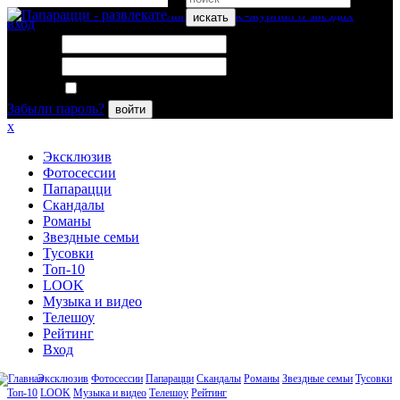
искать
вход
Логин:
Пароль:
Запомнить меня
Забыли пароль?
войти
x
Эксклюзив
Фотосессии
Папарацци
Скандалы
Романы
Звездные семьи
Тусовки
Топ-10
LOOK
Музыка и видео
Телешоу
Рейтинг
Вход
Эксклюзив
Фотосессии
Папарацци
Скандалы
Романы
Звездные семьи
Тусовки
Топ-10
LOOK
Музыка и видео
Телешоу
Рейтинг