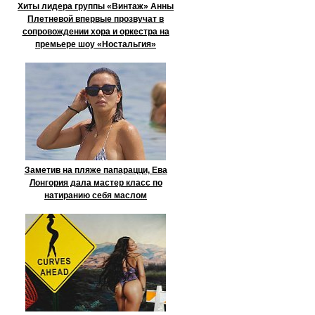
Хиты лидера группы «Винтаж» Анны
Плетневой впервые прозвучат в
сопровождении хора и оркестра на
премьере шоу «Ностальгия»
Заметив на пляже папарацци, Ева
Лонгория дала мастер класс по
натиранию себя маслом