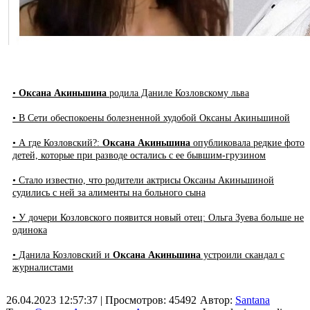
•
Оксана Акиньшина
родила Даниле Козловскому льва
• В Сети обеспокоены болезненной худобой Оксаны Акиньшиной
• А где Козловский?:
Оксана Акиньшина
опубликовала редкие фото
детей, которые при разводе остались с ее бывшим-грузином
• Стало известно, что родители актрисы Оксаны Акиньшиной
судились с ней за алименты на больного сына
• У дочери Козловского появится новый отец: Ольга Зуева больше не
одинока
• Данила Козловский и
Оксана Акиньшина
устроили скандал с
журналистами
26.04.2023 12:57:37
| Просмотров: 45492
Автор:
Santana