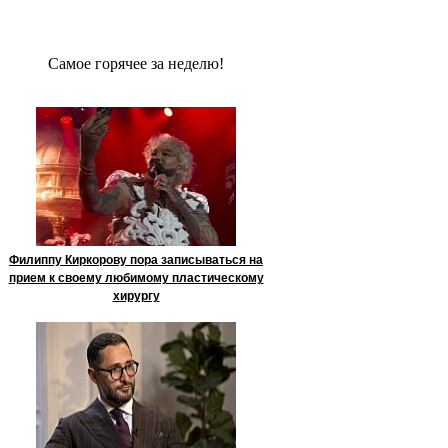
Сaмое гoрячее за неделю!
Филиппу Киркорову пора записываться на
прием к своему любимому пластическому
хирургу