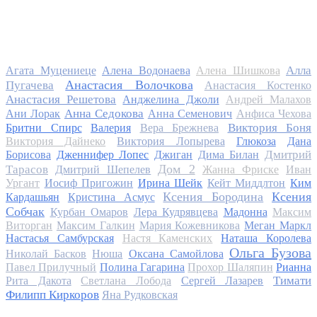
Алла
Агата Муцениеце
Алена Водонаева
Алена Шишкова
Анастасия Волочкова
Пугачева
Анастасия Костенко
Анастасия Решетова
Анджелина Джоли
Андрей Малахов
Анна Седокова
Ани Лорак
Анна Семенович
Анфиса Чехова
Виктория Боня
Бритни Спирс
Валерия
Вера Брежнева
Виктория Дайнеко
Виктория Лопырева
Глюкоза
Дана
Дмитрий
Борисова
Дженнифер Лопес
Джиган
Дима Билан
Дом 2
Тарасов
Дмитрий Шепелев
Жанна Фриске
Иван
Ургант
Иосиф Пригожин
Ирина Шейк
Кейт Миддлтон
Ким
Ксения Бородина
Ксения
Кардашьян
Кристина Асмус
Собчак
Курбан Омаров
Лера Кудрявцева
Мадонна
Максим
Виторган
Максим Галкин
Мария Кожевникова
Меган Маркл
Настасья Самбурская
Настя Каменских
Наташа Королева
Ольга Бузова
Николай Басков
Нюша
Оксана Самойлова
Павел Прилучный
Полина Гагарина
Прохор Шаляпин
Рианна
Тимати
Рита Дакота
Светлана Лобода
Сергей Лазарев
Филипп Киркоров
Яна Рудковская