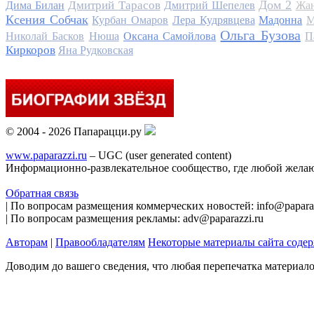
Дом 2
Дмитрий Тарасов
Дима Билан
Дмитрий Шепелев
Жан
Ксения Собчак
Курбан Омаров
Лера Кудрявцева
Мадонна
М
Ольга Бузова
Николай Басков
Нюша
Оксана Самойлова
П
Киркоров
Яна Рудковская
© 2004 - 2026 Папарацци.ру
www.paparazzi.ru
– UGC (user generated content)
Информационно-развлекательное сообщество, где любой желаю
Обратная связь
| По вопросам размещения коммерческих новостей: info@paparaz
| По вопросам размещения рекламы: adv@paparazzi.ru
Авторам
|
Правообладателям
Некоторые материалы сайта соде
Доводим до вашего сведения, что любая перепечатка материал