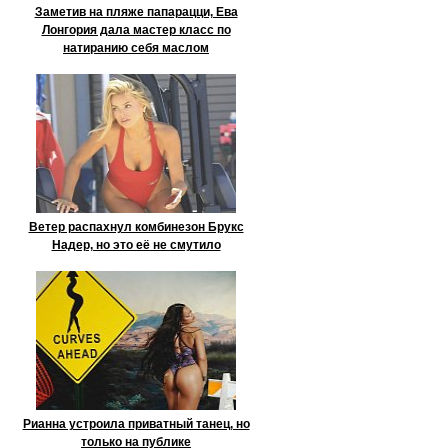
Заметив на пляже папарацци, Ева
Лонгория дала мастер класс по
натиранию себя маслом
Ветер распахнул комбинезон Брукс
Надер, но это её не смутило
Рианна устроила приватный танец, но
только на публике