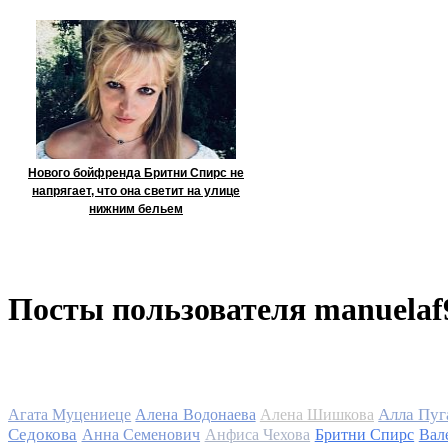
Нового бойфренда Бритни Спирс не
напрягает, что она светит на улице
нижним бельем
Посты пользователя manuelaf
Алла Пуг
Агата Муцениеце
Алена Водонаева
Алена Шишкова
Седокова
Анна Семенович
Анфиса Чехова
Бритни Спирс
Вал