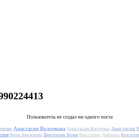
990224413
Пользователь не создал ни одного поста
Анастасия Волочкова
ачева
Анастасия 
Анастасия Костенко
Виктория Боня
ерия
Вера Брежнева
Виктория Дайнеко
Виктори