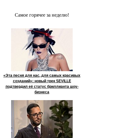
Сaмое гoрячее за неделю!
«Эта песня для нас, для самых красивых
созданий»: новый трек SEVILLE
подтвердил её статус бриллианта шоу-
бизнеса