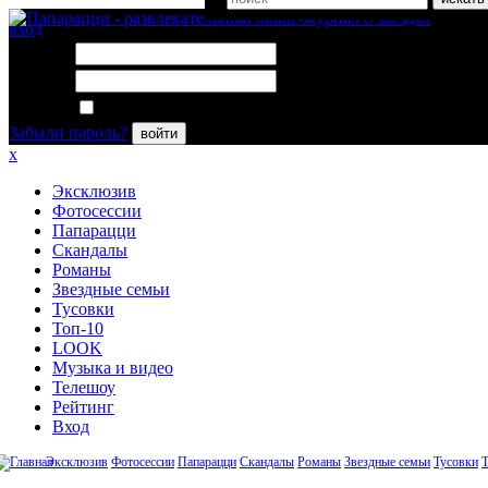
вход
Логин:
Пароль:
Запомнить меня
Забыли пароль?
войти
x
Эксклюзив
Фотосессии
Папарацци
Скандалы
Романы
Звездные семьи
Тусовки
Топ-10
LOOK
Музыка и видео
Телешоу
Рейтинг
Вход
Эксклюзив
Фотосессии
Папарацци
Скандалы
Романы
Звездные семьи
Тусовки
Т