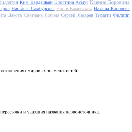
Ксения Бородина
Миддлтон
Ким Кардашьян
Кристина Асмус
аркл
Настасья Самбурская
Настя Каменских
Наташа Королева
Тимати
Филипп
ита Дакота
Светлана Лобода
Сергей Лазарев
моотношениях мировых знаменитостей.
иперссылки и указания названия первоисточника.