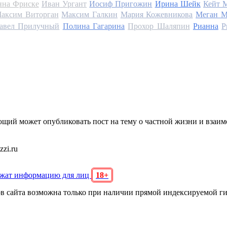
на Фриске
Иван Ургант
Иосиф Пригожин
Ирина Шейк
Кейт 
аксим Виторган
Максим Галкин
Мария Кожевникова
Меган М
авел Прилучный
Полина Гагарина
Прохор Шаляпин
Рианна
Р
щий может опубликовать пост на тему о частной жизни и взаи
zi.ru
ржат информацию для лиц
18+
ов сайта возможна только при наличии прямой индексируемой г