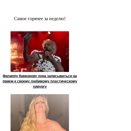
Сaмое гoрячее за неделю!
Филиппу Киркорову пора записываться на
прием к своему любимому пластическому
хирургу