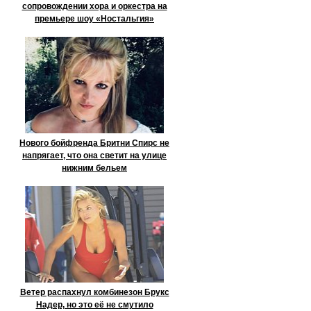
сопровождении хора и оркестра на
премьере шоу «Ностальгия»
Нового бойфренда Бритни Спирс не
напрягает, что она светит на улице
нижним бельем
Ветер распахнул комбинезон Брукс
Надер, но это её не смутило