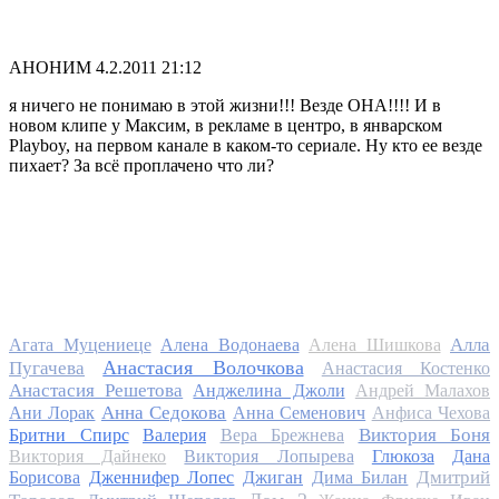
АНОНИМ
4.2.2011 21:12
я ничего не понимаю в этой жизни!!! Везде ОНА!!!! И в
новом клипе у Максим, в рекламе в центро, в январском
Playboy, на первом канале в каком-то сериале. Ну кто ее везде
пихает? За всё проплачено что ли?
Алла
Агата Муцениеце
Алена Водонаева
Алена Шишкова
Анастасия Волочкова
Пугачева
Анастасия Костенко
Анастасия Решетова
Анджелина Джоли
Андрей Малахов
Анна Седокова
Ани Лорак
Анна Семенович
Анфиса Чехова
Виктория Боня
Бритни Спирс
Валерия
Вера Брежнева
Виктория Дайнеко
Виктория Лопырева
Глюкоза
Дана
Дмитрий
Борисова
Дженнифер Лопес
Джиган
Дима Билан