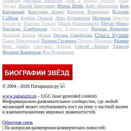
Дом 2
Тарасов
Дмитрий Шепелев
Жанна Фриске
Иван
Ургант
Иосиф Пригожин
Ирина Шейк
Кейт Миддлтон
Ким
Ксения Бородина
Ксения
Кардашьян
Кристина Асмус
Собчак
Курбан Омаров
Лера Кудрявцева
Мадонна
Максим
Виторган
Максим Галкин
Мария Кожевникова
Меган Маркл
Настасья Самбурская
Настя Каменских
Наташа Королева
Ольга Бузова
Николай Басков
Нюша
Оксана Самойлова
Павел Прилучный
Полина Гагарина
Прохор Шаляпин
Рианна
Тимати
Рита Дакота
Светлана Лобода
Сергей Лазарев
Филипп Киркоров
Яна Рудковская
© 2004 - 2026 Папарацци.ру
www.paparazzi.ru
– UGC (user generated content)
Информационно-развлекательное сообщество, где любой
желающий может опубликовать пост на тему о частной жизни
и взаимоотношениях мировых знаменитостей.
Обратная связь
| По вопросам размещения коммерческих новостей: