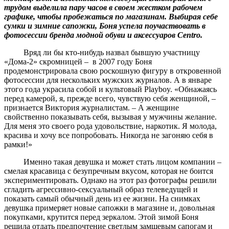
трудом выделила пару часов в своем жестком рабочем
графике, чтобы пробежаться по магазинам. Выбирая себе
сумки и зимние сапожки, Боня успела поучаствовать в
фотосессии бренда модной обуви и аксессуаров Centro.
Вряд ли бы кто-нибудь назвал бывшую участницу
«Дома-2» скромницей – в 2007 году Боня
продемонстрировала свою роскошную фигуру в откровенной
фотосессии для нескольких мужских журналов. А в январе
этого года украсила собой и культовый Playboy. «Обнажаясь
перед камерой, я, прежде всего, чувствую себя женщиной, –
признается Виктория журналистам. – А женщине
свойственно показывать себя, вызывая у мужчины желание.
Для меня это своего рода удовольствие, наркотик. Я молода,
красива и хочу все попробовать. Никогда не загоняю себя в
рамки!»
Именно такая девушка и может стать лицом компании –
смелая красавица с безупречным вкусом, которая не боится
экспериментировать. Однако на этот раз фотографы решили
сгладить агрессивно-сексуальный образ телеведущей и
показать самый обычный день из ее жизни. На снимках
девушка примеряет новые сапожки в магазине и, довольная
покупками, крутится перед зеркалом. Этой зимой Боня
решила отдать предпочтение светлым замшевым сапогам и