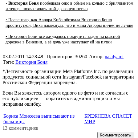
•
Виктория Боня
пообещала секс в обмен на кольцо с бриллиантом
и теперь похвасталась этой драгоценностью
• После того, как Аврора Киба обозвала Викторию Боню
проституткой, Вика намекнула, что и мама Авроры ничем не лучше
• Виктории Бони все же удалось покрутить задом на красной
дорожке в Венеции, а её дочь уже наступает ей на пятки
03.02.2011 14:28:48
| Просмотров: 30260
Автор:
natalyami
Тэги:
Виктория Боня
*Деятельность организации Meta Platforms Inc. по реализации
продуктов социальной сети Instagram/Facebook на территории
Российской Федерации запрещена.
Если Вы являетесь автором одного из фото и не согласны с
его публикацией — обратитесь в администрацию и мы
исправим ошибку.
Бориса Моисеева выписывают из
БРЕЖНЕВА СПАСЕТ
больницы
МИР
13 комментариев
Комментировать