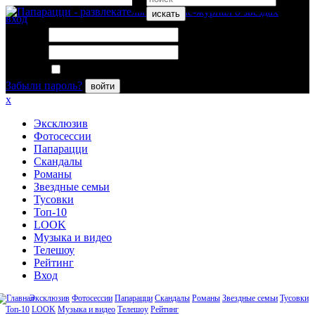
искать
вход
Логин:
Пароль:
Запомнить меня
Забыли пароль?
войти
x
Эксклюзив
Фотосессии
Папарацци
Скандалы
Романы
Звездные семьи
Тусовки
Топ-10
LOOK
Музыка и видео
Телешоу
Рейтинг
Вход
Эксклюзив
Фотосессии
Папарацци
Скандалы
Романы
Звездные семьи
Тусовки
Топ-10
LOOK
Музыка и видео
Телешоу
Рейтинг