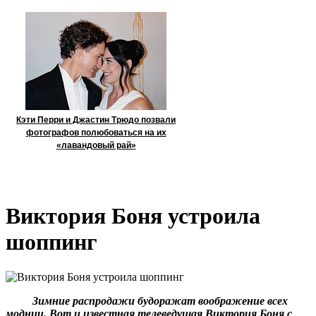
Кэти Перри и Джастин Трюдо позвали
фотографов полюбоваться на их
«лавандовый рай»
Виктория Боня устроила
шоппинг
Зимние распродажи будоражат воображение всех
модниц. Вот и известная телеведущая Виктория Боня с