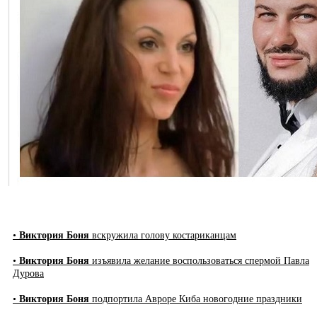
•
Виктория Боня
вскружила голову костариканцам
•
Виктория Боня
изъявила желание воспользоваться спермой Павла
Дурова
•
Виктория Боня
подпортила Авроре Киба новогодние праздники