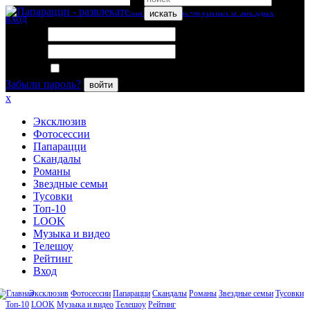
искать
вход
Логин:
Пароль:
Запомнить меня
Забыли пароль?
войти
x
Эксклюзив
Фотосессии
Папарацци
Скандалы
Романы
Звездные семьи
Тусовки
Топ-10
LOOK
Музыка и видео
Телешоу
Рейтинг
Вход
Эксклюзив
Фотосессии
Папарацци
Скандалы
Романы
Звездные семьи
Тусовки
Топ-10
LOOK
Музыка и видео
Телешоу
Рейтинг