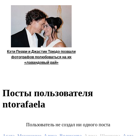
Кэти Перри и Джастин Трюдо позвали
фотографов полюбоваться на их
«лавандовый рай»
Посты пользователя
ntorafaela
Пользователь не создал ни одного поста
Алла
Агата Муцениеце
Алена Водонаева
Алена Шишкова