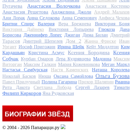
Анастасия Волочкова
Пугачева
Анастасия Костенко
Анастасия Решетова
Анджелина Джоли
Андрей Малахов
Анна Седокова
Ани Лорак
Анна Семенович
Анфиса Чехова
Виктория Боня
Бритни Спирс
Валерия
Вера Брежнева
Виктория Дайнеко
Виктория Лопырева
Глюкоза
Дана
Дмитрий
Борисова
Дженнифер Лопес
Джиган
Дима Билан
Дом 2
Тарасов
Дмитрий Шепелев
Жанна Фриске
Иван
Ургант
Иосиф Пригожин
Ирина Шейк
Кейт Миддлтон
Ким
Ксения Бородина
Ксения
Кардашьян
Кристина Асмус
Собчак
Курбан Омаров
Лера Кудрявцева
Мадонна
Максим
Виторган
Максим Галкин
Мария Кожевникова
Меган Маркл
Настасья Самбурская
Настя Каменских
Наташа Королева
Ольга Бузова
Николай Басков
Нюша
Оксана Самойлова
Павел Прилучный
Полина Гагарина
Прохор Шаляпин
Рианна
Тимати
Рита Дакота
Светлана Лобода
Сергей Лазарев
Филипп Киркоров
Яна Рудковская
© 2004 - 2026 Папарацци.ру