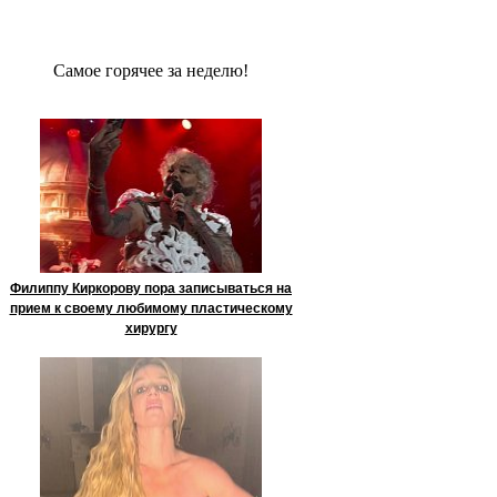
Сaмое гoрячее за неделю!
Филиппу Киркорову пора записываться на
прием к своему любимому пластическому
хирургу