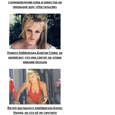
сопровождении хора и оркестра на
премьере шоу «Ностальгия»
Нового бойфренда Бритни Спирс не
напрягает, что она светит на улице
нижним бельем
Ветер распахнул комбинезон Брукс
Надер, но это её не смутило