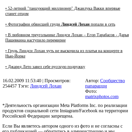
• 52-летний "танцующий миллионер" Джанлука Вакки впервые
станет отцом
• Фотографии обвисшей груди
Линдсей Лохан
попали в сеть
• В любовном треугольнике Линдси Лохан – Егор Тарабасов - Дарья
Пашевкина наступило перемирие
• Грудь Линдси Лохан чуть не выскочила из платья на концерте в
Нью-Йорке
• Джаред Лето завел себе русскую подружку
16.02.2009 11:53:40
| Просмотров:
Автор:
Сообщество
254457
Тэги:
Линдсей Лохан
папарацци
Фото:
matrixphotos.com
*Деятельность организации Meta Platforms Inc. по реализации
продуктов социальной сети Instagram/Facebook на территории
Российской Федерации запрещена.
Если Вы являетесь автором одного из фото и не согласны с
его публикацией — обратитесь в администрацию и мы