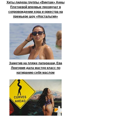
Хиты лидера группы «Винтаж» Анны
Плетневой впервые прозвучат в
сопровождении хора и оркестра на
премьере шоу «Ностальгия»
Заметив на пляже папарацци, Ева
Лонгория дала мастер класс по
натиранию себя маслом