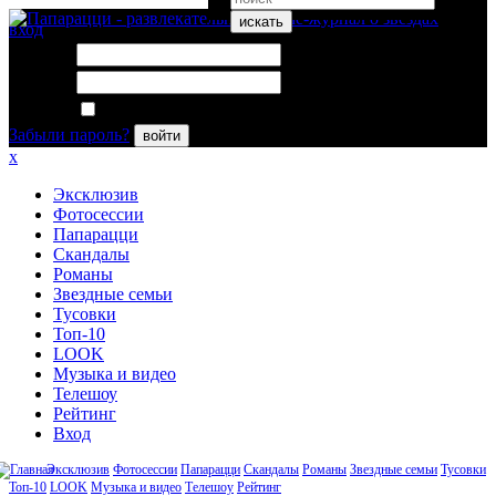
искать
вход
Логин:
Пароль:
Запомнить меня
Забыли пароль?
войти
x
Эксклюзив
Фотосессии
Папарацци
Скандалы
Романы
Звездные семьи
Тусовки
Топ-10
LOOK
Музыка и видео
Телешоу
Рейтинг
Вход
Эксклюзив
Фотосессии
Папарацци
Скандалы
Романы
Звездные семьи
Тусовки
Топ-10
LOOK
Музыка и видео
Телешоу
Рейтинг