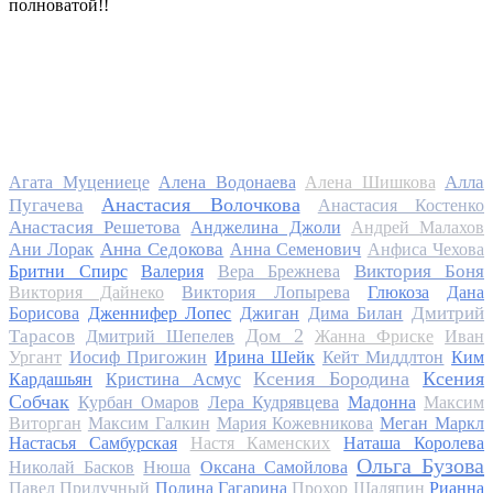
полноватой!!
Алла
Агата Муцениеце
Алена Водонаева
Алена Шишкова
Анастасия Волочкова
Пугачева
Анастасия Костенко
Анастасия Решетова
Анджелина Джоли
Андрей Малахов
Анна Седокова
Ани Лорак
Анна Семенович
Анфиса Чехова
Виктория Боня
Бритни Спирс
Валерия
Вера Брежнева
Виктория Дайнеко
Виктория Лопырева
Глюкоза
Дана
Дмитрий
Борисова
Дженнифер Лопес
Джиган
Дима Билан
Дом 2
Тарасов
Дмитрий Шепелев
Жанна Фриске
Иван
Ургант
Иосиф Пригожин
Ирина Шейк
Кейт Миддлтон
Ким
Ксения Бородина
Ксения
Кардашьян
Кристина Асмус
Собчак
Курбан Омаров
Лера Кудрявцева
Мадонна
Максим
Виторган
Максим Галкин
Мария Кожевникова
Меган Маркл
Настасья Самбурская
Настя Каменских
Наташа Королева
Ольга Бузова
Николай Басков
Нюша
Оксана Самойлова
Павел Прилучный
Полина Гагарина
Прохор Шаляпин
Рианна