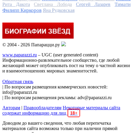
Тимати
Рита Дакота
Светлана Лобода
Сергей Лазарев
Филипп Киркоров
Яна Рудковская
© 2004 - 2026 Папарацци.ру
www.paparazzi.ru
– UGC (user generated content)
Информационно-развлекательное сообщество, где любой
желающий может опубликовать пост на тему о частной жизни
и взаимоотношениях мировых знаменитостей.
Обратная связь
| По вопросам размещения коммерческих новостей:
info@paparazzi.ru
| По вопросам размещения рекламы: adv@paparazzi.ru
Авторам
|
Правообладателям
Некоторые материалы сайта
содержат информацию для лиц
18+
Доводим до вашего сведения, что любая перепечатка
материалов сайта возможна только при наличии прямой