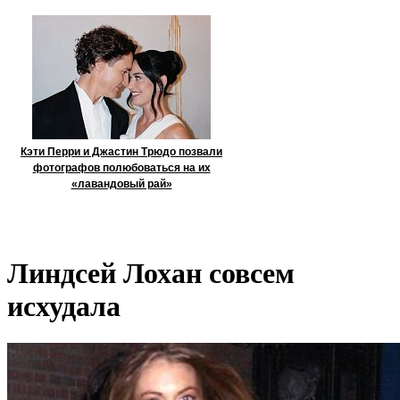
Кэти Перри и Джастин Трюдо позвали
фотографов полюбоваться на их
«лавандовый рай»
Линдсей Лохан совсем
исхудала