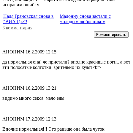
исправим ошибку.
Надя Грановская снова в
Мадонну снова застали с
"ВИА Гре"!
молодым любовником
3 комментария
Комментировать
АНОНИМ
16.2.2009 12:15
да нормальная она! че пристали? вполне красивые ноги.. а вот
эти полосатые колготки зрительно их худят<br>
АНОНИМ
16.2.2009 13:21
видимо много секса, мало еды
АНОНИМ
17.2.2009 12:13
Вполне нормальная!!! Это раньше она была чуток