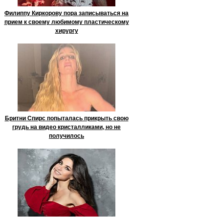
Филиппу Киркорову пора записываться на
прием к своему любимому пластическому
хирургу
Бритни Спирс попыталась прикрыть свою
грудь на видео кристалликами, но не
получилось