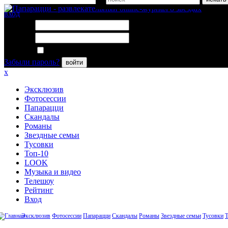
вход
Логин:
Пароль:
Запомнить меня
Забыли пароль?
войти
x
Эксклюзив
Фотосессии
Папарацци
Скандалы
Романы
Звездные семьи
Тусовки
Топ-10
LOOK
Музыка и видео
Телешоу
Рейтинг
Вход
Эксклюзив
Фотосессии
Папарацци
Скандалы
Романы
Звездные семьи
Тусовки
Т