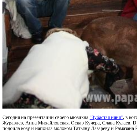
Сегодня на презентации своего мюзикла
"Зубастая няня"
, в ко
Журавлев, Анна Михайловская, Оскар Кучера, Слава Кулаев, 
подоила козу и напоила молоком Татьяну Лазареву и Рамазана 