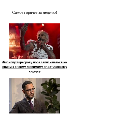
Сaмое гoрячее за неделю!
Филиппу Киркорову пора записываться на
прием к своему любимому пластическому
хирургу