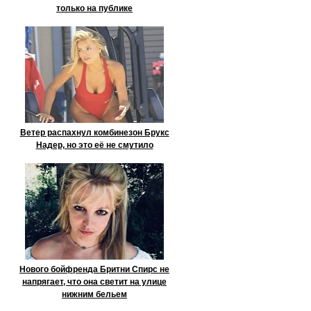
только на публике
Ветер распахнул комбинезон Брукс
Надер, но это её не смутило
Нового бойфренда Бритни Спирс не
напрягает, что она светит на улице
нижним бельем