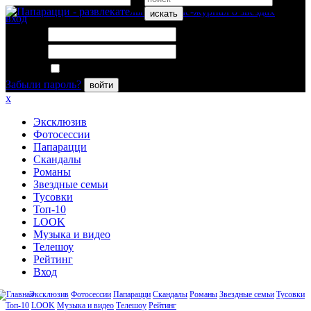
искать
вход
Логин:
Пароль:
Запомнить меня
Забыли пароль?
войти
x
Эксклюзив
Фотосессии
Папарацци
Скандалы
Романы
Звездные семьи
Тусовки
Топ-10
LOOK
Музыка и видео
Телешоу
Рейтинг
Вход
Эксклюзив
Фотосессии
Папарацци
Скандалы
Романы
Звездные семьи
Тусовки
Топ-10
LOOK
Музыка и видео
Телешоу
Рейтинг