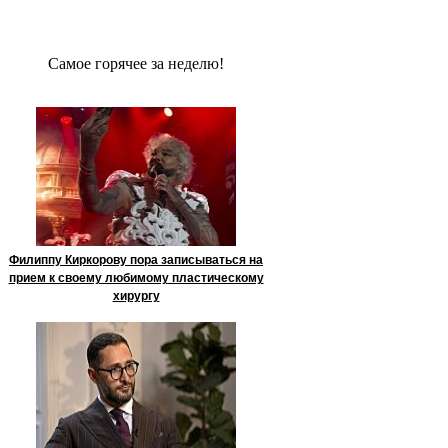
Сaмое гoрячее за неделю!
Филиппу Киркорову пора записываться на
прием к своему любимому пластическому
хирургу