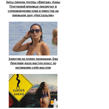
Хиты лидера группы «Винтаж» Анны
Плетневой впервые прозвучат в
сопровождении хора и оркестра на
премьере шоу «Ностальгия»
Заметив на пляже папарацци, Ева
Лонгория дала мастер класс по
натиранию себя маслом