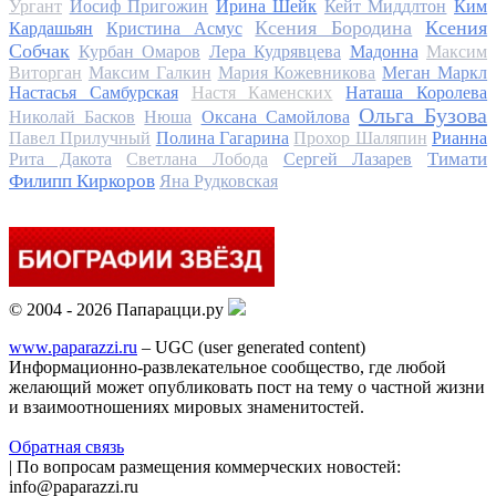
Ургант
Иосиф Пригожин
Ирина Шейк
Кейт Миддлтон
Ким
Ксения Бородина
Ксения
Кардашьян
Кристина Асмус
Собчак
Курбан Омаров
Лера Кудрявцева
Мадонна
Максим
Виторган
Максим Галкин
Мария Кожевникова
Меган Маркл
Настасья Самбурская
Настя Каменских
Наташа Королева
Ольга Бузова
Николай Басков
Нюша
Оксана Самойлова
Павел Прилучный
Полина Гагарина
Прохор Шаляпин
Рианна
Тимати
Рита Дакота
Светлана Лобода
Сергей Лазарев
Филипп Киркоров
Яна Рудковская
© 2004 - 2026 Папарацци.ру
www.paparazzi.ru
– UGC (user generated content)
Информационно-развлекательное сообщество, где любой
желающий может опубликовать пост на тему о частной жизни
и взаимоотношениях мировых знаменитостей.
Обратная связь
| По вопросам размещения коммерческих новостей:
info@paparazzi.ru