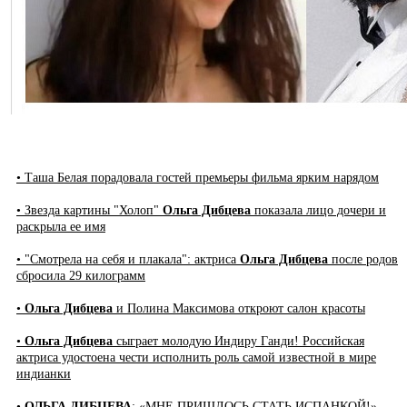
• Таша Белая порадовала гостей премьеры фильма ярким нарядом
• Звезда картины "Холоп"
Ольга Дибцева
показала лицо дочери и
раскрыла ее имя
• "Смотрела на себя и плакала": актриса
Ольга Дибцева
после родов
сбросила 29 килограмм
•
Ольга Дибцева
и Полина Максимова откроют салон красоты
•
Ольга Дибцева
сыграет молодую Индиру Ганди! Российская
актриса удостоена чести исполнить роль самой известной в мире
индианки
•
ОЛЬГА ДИБЦЕВА
: «МНЕ ПРИШЛОСЬ СТАТЬ ИСПАНКОЙ!»