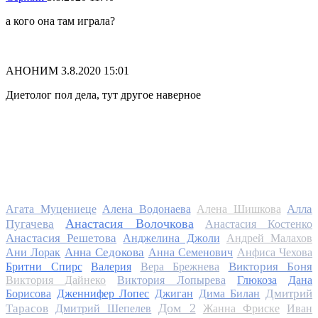
а кого она там играла?
АНОНИМ
3.8.2020 15:01
Диетолог пол дела, тут другое наверное
Алла
Агата Муцениеце
Алена Водонаева
Алена Шишкова
Анастасия Волочкова
Пугачева
Анастасия Костенко
Анастасия Решетова
Анджелина Джоли
Андрей Малахов
Анна Седокова
Ани Лорак
Анна Семенович
Анфиса Чехова
Виктория Боня
Бритни Спирс
Валерия
Вера Брежнева
Виктория Дайнеко
Виктория Лопырева
Глюкоза
Дана
Дмитрий
Борисова
Дженнифер Лопес
Джиган
Дима Билан
Дом 2
Тарасов
Дмитрий Шепелев
Жанна Фриске
Иван