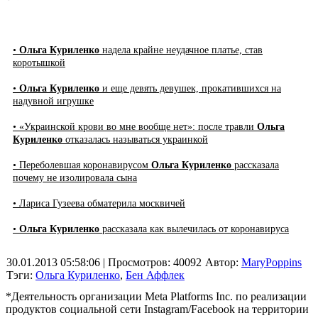
•
Ольга Куриленко
надела крайне неудачное платье, став
коротышкой
•
Ольга Куриленко
и еще девять девушек, прокатившихся на
надувной игрушке
• «Украинской крови во мне вообще нет»: после травли
Ольга
Куриленко
отказалась называться украинкой
• Переболевшая коронавирусом
Ольга Куриленко
рассказала
почему не изолировала сына
• Лариса Гузеева обматерила москвичей
•
Ольга Куриленко
рассказала как вылечилась от коронавируса
30.01.2013 05:58:06
| Просмотров: 40092
Автор:
MaryPoppins
Тэги:
Ольга Куриленко
,
Бен Аффлек
*Деятельность организации Meta Platforms Inc. по реализации
продуктов социальной сети Instagram/Facebook на территории