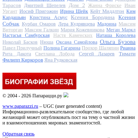
Дом 2
Тарасов
Дмитрий Шепелев
Жанна Фриске
Иван
Ургант
Иосиф Пригожин
Ирина Шейк
Кейт Миддлтон
Ким
Ксения Бородина
Ксения
Кардашьян
Кристина Асмус
Собчак
Курбан Омаров
Лера Кудрявцева
Мадонна
Максим
Виторган
Максим Галкин
Мария Кожевникова
Меган Маркл
Настасья Самбурская
Настя Каменских
Наташа Королева
Ольга Бузова
Николай Басков
Нюша
Оксана Самойлова
Павел Прилучный
Полина Гагарина
Прохор Шаляпин
Рианна
Тимати
Рита Дакота
Светлана Лобода
Сергей Лазарев
Филипп Киркоров
Яна Рудковская
© 2004 - 2026 Папарацци.ру
www.paparazzi.ru
– UGC (user generated content)
Информационно-развлекательное сообщество, где любой
желающий может опубликовать пост на тему о частной жизни
и взаимоотношениях мировых знаменитостей.
Обратная связь