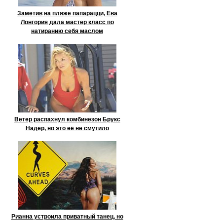
Заметив на пляже папарацци, Ева
Лонгория дала мастер класс по
натиранию себя маслом
Ветер распахнул комбинезон Брукс
Надер, но это её не смутило
Рианна устроила приватный танец, но