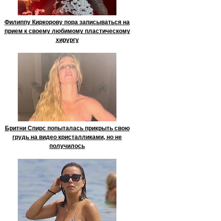
Филиппу Киркорову пора записываться на
прием к своему любимому пластическому
хирургу
Бритни Спирс попыталась прикрыть свою
грудь на видео кристалликами, но не
получилось