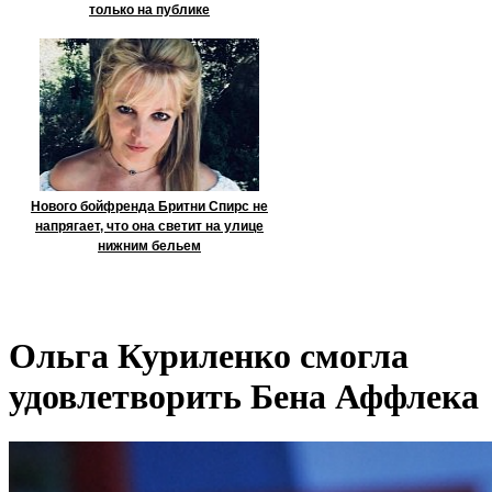
только на публике
Нового бойфренда Бритни Спирс не
напрягает, что она светит на улице
нижним бельем
Ольга Куриленко смогла
удовлетворить Бена Аффлека