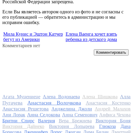
Российской Федерации запрещена.
Если Вы являетесь автором одного из фото и не согласны с
его публикацией — обратитесь в администрацию и мы
исправим ошибку.
Мила Кунис и Эштон Катчер
Елена Ваенга хочет взять
бегут из Америки
ребенка из детского дома
Комментариев нет
Комментировать
Алла
Агата Муцениеце
Алена Водонаева
Алена Шишкова
Анастасия Волочкова
Пугачева
Анастасия Костенко
Анастасия Решетова
Анджелина Джоли
Андрей Малахов
Анна Седокова
Ани Лорак
Анна Семенович
Анфиса Чехова
Виктория Боня
Бритни Спирс
Валерия
Вера Брежнева
Виктория Дайнеко
Виктория Лопырева
Глюкоза
Дана
Дмитрий
Борисова
Дженнифер Лопес
Джиган
Дима Билан