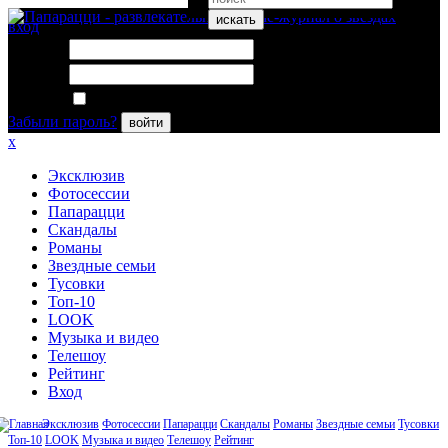
искать
вход
Логин:
Пароль:
Запомнить меня
Забыли пароль?
войти
x
Эксклюзив
Фотосессии
Папарацци
Скандалы
Романы
Звездные семьи
Тусовки
Топ-10
LOOK
Музыка и видео
Телешоу
Рейтинг
Вход
Эксклюзив
Фотосессии
Папарацци
Скандалы
Романы
Звездные семьи
Тусовки
Топ-10
LOOK
Музыка и видео
Телешоу
Рейтинг