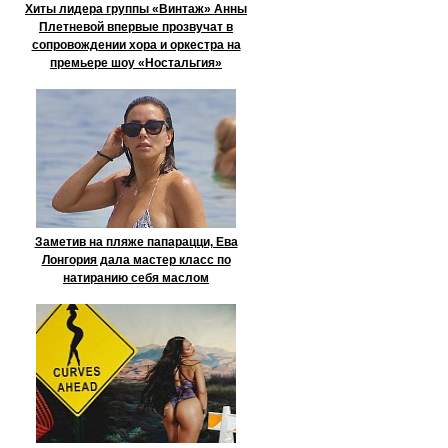
Хиты лидера группы «Винтаж» Анны
Плетневой впервые прозвучат в
сопровождении хора и оркестра на
премьере шоу «Ностальгия»
Заметив на пляже папарацци, Ева
Лонгория дала мастер класс по
натиранию себя маслом