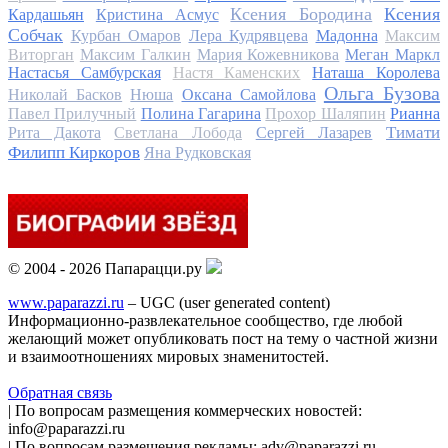
Ксения Бородина
Ксения
Кардашьян
Кристина Асмус
Собчак
Курбан Омаров
Лера Кудрявцева
Мадонна
Максим
Виторган
Максим Галкин
Мария Кожевникова
Меган Маркл
Настасья Самбурская
Настя Каменских
Наташа Королева
Ольга Бузова
Николай Басков
Нюша
Оксана Самойлова
Павел Прилучный
Полина Гагарина
Прохор Шаляпин
Рианна
Тимати
Рита Дакота
Светлана Лобода
Сергей Лазарев
Филипп Киркоров
Яна Рудковская
© 2004 - 2026 Папарацци.ру
www.paparazzi.ru
– UGC (user generated content)
Информационно-развлекательное сообщество, где любой
желающий может опубликовать пост на тему о частной жизни
и взаимоотношениях мировых знаменитостей.
Обратная связь
| По вопросам размещения коммерческих новостей:
info@paparazzi.ru
| По вопросам размещения рекламы: adv@paparazzi.ru