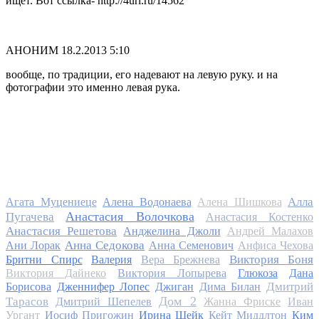
ищет. Вот ссылка- http://4url.ru/14562
АНОНИМ
18.2.2013 5:10
вообще, по традиции, его надевают на левую руку. и на
фотографии это именно левая рука.
Алла
Агата Муцениеце
Алена Водонаева
Алена Шишкова
Анастасия Волочкова
Пугачева
Анастасия Костенко
Анастасия Решетова
Анджелина Джоли
Андрей Малахов
Анна Седокова
Ани Лорак
Анна Семенович
Анфиса Чехова
Виктория Боня
Бритни Спирс
Валерия
Вера Брежнева
Виктория Дайнеко
Виктория Лопырева
Глюкоза
Дана
Дмитрий
Борисова
Дженнифер Лопес
Джиган
Дима Билан
Дом 2
Тарасов
Дмитрий Шепелев
Жанна Фриске
Иван
Ургант
Иосиф Пригожин
Ирина Шейк
Кейт Миддлтон
Ким