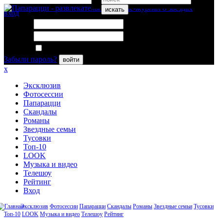
искать
вход
Логин:
Пароль:
Запомнить меня
Забыли пароль?
войти
x
Эксклюзив
Фотосессии
Папарацци
Скандалы
Романы
Звездные семьи
Тусовки
Топ-10
LOOK
Музыка и видео
Телешоу
Рейтинг
Вход
Эксклюзив
Фотосессии
Папарацци
Скандалы
Романы
Звездные семьи
Тусовки
Топ-10
LOOK
Музыка и видео
Телешоу
Рейтинг