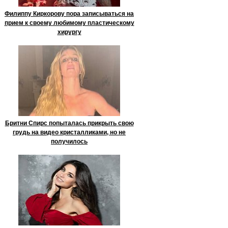
Филиппу Киркорову пора записываться на
прием к своему любимому пластическому
хирургу
Бритни Спирс попыталась прикрыть свою
грудь на видео кристалликами, но не
получилось