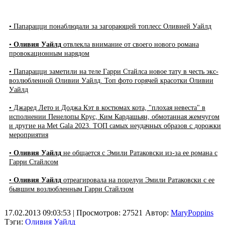
• Папарацци понаблюдали за загорающей топлесс Оливией Уайлд
•
Оливия Уайлд
отвлекла внимание от своего нового романа
провокационным нарядом
• Папарацци заметили на теле Гарри Стайлса новое тату в честь экс-
возлюбленной Оливии Уайлд. Топ фото горячей красотки Оливии
Уайлд
• Джаред Лето и Доджа Кэт в костюмах кота, "плохая невеста" в
исполнении Пенелопы Крус, Ким Кардашьян, обмотанная жемчугом
и другие на Met Gala 2023. ТОП самых неудачных образов с дорожки
мероприятия
•
Оливия Уайлд
не общается с Эмили Ратаковски из-за ее романа с
Гарри Стайлсом
•
Оливия Уайлд
отреагировала на поцелуи Эмили Ратаковски с ее
бывшим возлюбленным Гарри Стайлзом
17.02.2013 09:03:53
| Просмотров: 27521
Автор:
MaryPoppins
Тэги:
Оливия Уайлд