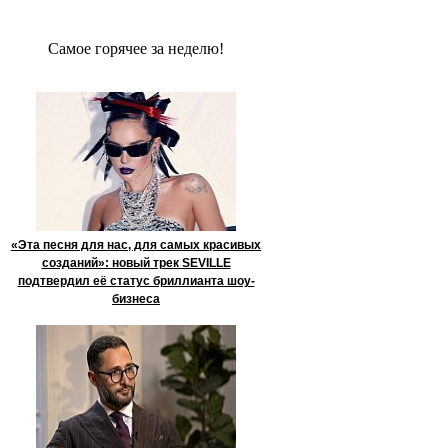
Сaмое гoрячее за неделю!
«Эта песня для нас, для самых красивых
созданий»: новый трек SEVILLE
подтвердил её статус бриллианта шоу-
бизнеса