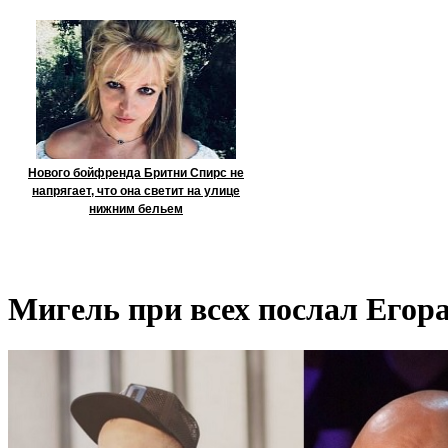
Нового бойфренда Бритни Спирс не
напрягает, что она светит на улице
нижним бельем
Мигель при всех послал Егор