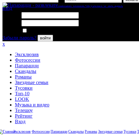
вход
Логин:
Пароль:
Запомнить меня
Забыли пароль?
войти
x
Эксклюзив
Фотосессии
Папарацци
Скандалы
Романы
Звездные семьи
Тусовки
Топ-10
LOOK
Музыка и видео
Телешоу
Рейтинг
Вход
Эксклюзив
Фотосессии
Папарацци
Скандалы
Романы
Звездные семьи
Тусовки
Т