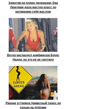
Заметив на пляже папарацци, Ева
Лонгория дала мастер класс по
натиранию себя маслом
Ветер распахнул комбинезон Брукс
Надер, но это её не смутило
Рианна устроила приватный танец, но
только на публике