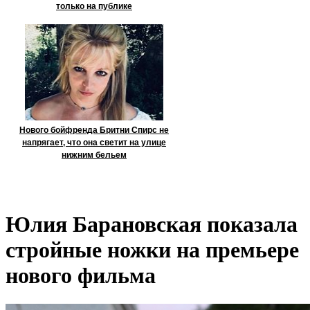
только на публике
Нового бойфренда Бритни Спирс не
напрягает, что она светит на улице
нижним бельем
Юлия Барановская показала
стройные ножки на премьере
нового фильма