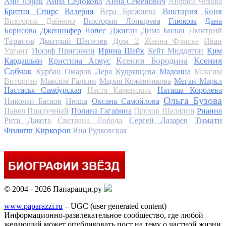
Анна Седокова
Ани Лорак
Анна Семенович
Анфиса Чехова
Виктория Боня
Бритни Спирс
Валерия
Вера Брежнева
Виктория Дайнеко
Виктория Лопырева
Глюкоза
Дана
Дмитрий
Борисова
Дженнифер Лопес
Джиган
Дима Билан
Дом 2
Тарасов
Дмитрий Шепелев
Жанна Фриске
Иван
Ургант
Иосиф Пригожин
Ирина Шейк
Кейт Миддлтон
Ким
Ксения Бородина
Ксения
Кардашьян
Кристина Асмус
Собчак
Курбан Омаров
Лера Кудрявцева
Мадонна
Максим
Виторган
Максим Галкин
Мария Кожевникова
Меган Маркл
Настасья Самбурская
Настя Каменских
Наташа Королева
Ольга Бузова
Николай Басков
Нюша
Оксана Самойлова
Павел Прилучный
Полина Гагарина
Прохор Шаляпин
Рианна
Тимати
Рита Дакота
Светлана Лобода
Сергей Лазарев
Филипп Киркоров
Яна Рудковская
© 2004 - 2026 Папарацци.ру
www.paparazzi.ru
– UGC (user generated content)
Информационно-развлекательное сообщество, где любой
желающий может опубликовать пост на тему о частной жизни