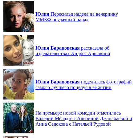
Юлия
Пересильд надела на вечеринку
ММКФ неудачный наряд
Юлия
Барановская
рассказала об
издевательствах Андрея Аршавина
Юлия
Барановская
поделилась фотографий
самого лучшего поцелуя в её жизни
На премьере новой комедии отметились
Валерий Меладзе с Альбиной Джанабаевой и
Анна Седокова с Натальей Рудовой