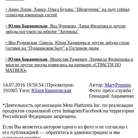
• Анни Лорак, Ханна, Ольга Бузова: "Щелкунчик" на льду собрал
созвездие именитых гостей
•
Юлия Барановская
, Яна Чурикова, Дарья Филатова и другие
звёзды погуляли на юбилее “Антенны”
• Яна Рудковская, Севиль, Юлия Хадарцева и другие звёзды стали
гостями на “Пушкинском балу” в Гостином дворе
•
Юлия Барановская
, Мирослав Радкевич, Людмила Филиппова и
многие другие звезды появились на премьере «СТРАСТИ ПО
МАТВЕЮ»
14.07.2016 19:50:54
| Просмотров:
Автор:
MaryPoppins
191065
Тэги:
Юлия Барановская
Фото: пресс-служба /
Геннадий Авраменко
*Деятельность организации Meta Platforms Inc. по реализации
продуктов социальной сети Instagram/Facebook на территории
Российской Федерации запрещена.
Если Вы являетесь автором одного из фото и не согласны с
его публикацией — обратитесь в администрацию и мы
исправим ошибку.