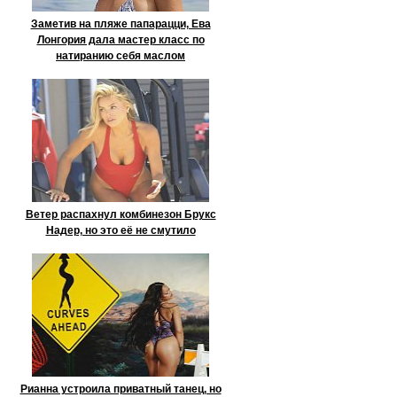
Заметив на пляже папарацци, Ева
Лонгория дала мастер класс по
натиранию себя маслом
Ветер распахнул комбинезон Брукс
Надер, но это её не смутило
Рианна устроила приватный танец, но