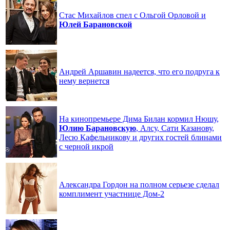
Стас Михайлов спел с Ольгой Орловой и
Юлей
Барановской
Андрей Аршавин надеется, что его подруга к
нему вернется
На кинопремьере Дима Билан кормил Нюшу,
Юлию
Барановскую
, Алсу, Сати Казанову,
Лесю Кафельникову и других гостей блинами
с черной икрой
Александра Гордон на полном серьезе сделал
комплимент участнице Дом-2