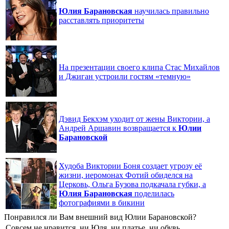
Юлия
Барановская
научилась правильно
расставлять приоритеты
На презентации своего клипа Стас Михайлов
и Джиган устроили гостям «темную»
Дэвид Бекхэм уходит от жены Виктории, а
Андрей Аршавин возвращается к
Юлии
Барановской
Худоба Виктории Боня создает угрозу её
жизни, иеромонах Фотий обиделся на
Церковь, Ольга Бузова подкачала губки, а
Юлия
Барановская
поделилась
фотографиями в бикини
Понравился ли Вам внешний вид Юлии Барановской?
Совсем не нравится, ни Юля, ни платье, ни обувь