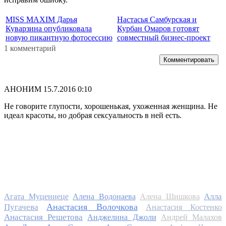
MISS MAXIM Дарья
Настасья Самбурская и
Куварзина опубликовала
Курбан Омаров готовят
новую пикантную фотосессию
совместный бизнес-проект
1 комментарий
Комментировать
АНОНИМ
15.7.2016 0:10
Не говорите глупости, хорошенькая, ухоженная женщина. Не
идеал красоты, но добрая сексуальность в ней есть.
Алла
Агата Муцениеце
Алена Водонаева
Алена Шишкова
Анастасия Волочкова
Пугачева
Анастасия Костенко
Анастасия Решетова
Анджелина Джоли
Андрей Малахов