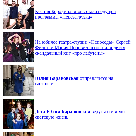
Ксения Бородина вновь стала ведущей
программы «Перезагрузка»
На юбилее театра-студии «Непоседы» Сергей
Филин и Мария Прорвич исполнили детям
скандальный хит «про лабутены»
Юлия
Барановская
отправляется на
гастроли
Дети
Юлии
Барановской
ведут активную
светскую жизнь