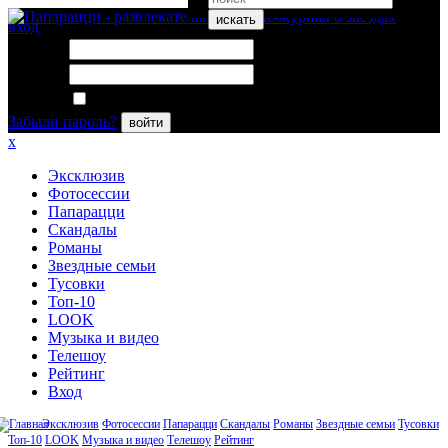
искать
вход
Логин:
Пароль:
Запомнить меня
Забыли пароль?
войти
x
Эксклюзив
Фотосессии
Папарацци
Скандалы
Романы
Звездные семьи
Тусовки
Топ-10
LOOK
Музыка и видео
Телешоу
Рейтинг
Вход
Эксклюзив
Фотосессии
Папарацци
Скандалы
Романы
Звездные семьи
Тусовки
Топ-10
LOOK
Музыка и видео
Телешоу
Рейтинг