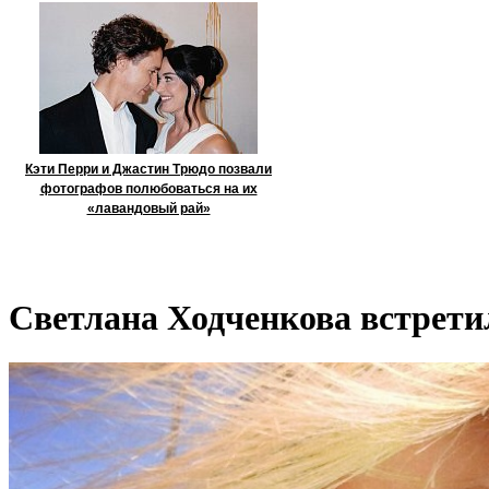
Кэти Перри и Джастин Трюдо позвали
фотографов полюбоваться на их
«лавандовый рай»
Светлана Ходченкова встретил