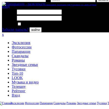
вход
Логин:
Пароль:
Запомнить меня
Забыли пароль?
войти
x
Эксклюзив
Фотосессии
Папарацци
Скандалы
Романы
Звездные семьи
Тусовки
Топ-10
LOOK
Музыка и видео
Телешоу
Рейтинг
Вход
Эксклюзив
Фотосессии
Папарацци
Скандалы
Романы
Звездные семьи
Тусовки
Т