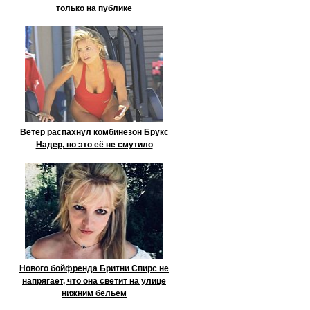
только на публике
Ветер распахнул комбинезон Брукс
Надер, но это её не смутило
Нового бойфренда Бритни Спирс не
напрягает, что она светит на улице
нижним бельем