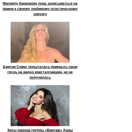
Филиппу Киркорову пора записываться на
прием к своему любимому пластическому
хирургу
Бритни Спирс попыталась прикрыть свою
грудь на видео кристалликами, но не
получилось
Хиты лидера группы «Винтаж» Анны