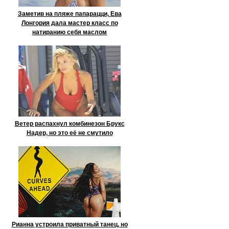
Заметив на пляже папарацци, Ева
Лонгория дала мастер класс по
натиранию себя маслом
Ветер распахнул комбинезон Брукс
Надер, но это её не смутило
Рианна устроила приватный танец, но