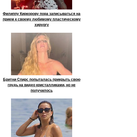
Филиппу Киркорову пора записываться на
прием к своему любимому пластическому
хирургу
Бритни Спирс попыталась прикрыть свою
грудь на видео кристалликами, но не
получилось