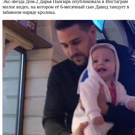
Экс-звезда Дом-2 Дарья Пынзарь опубликовала в Инстаграм
милое видео, на котором её 6-месячный сын Давид танцует в
забавном наряде кролика.