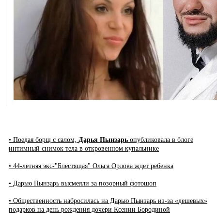
• Поедая борщ с салом,
Дарья Пынзарь
опубликовала в блоге
интимный снимок тела в откровенном купальнике
• 44-летняя экс-"Блестящая" Ольга Орлова ждет ребенка
• Дарью Пынзарь высмеяли за позорный фотошоп
• Общественность набросилась на Дарью Пынзарь из-за «дешевых»
подарков на день рождения дочери Ксении Бородиной