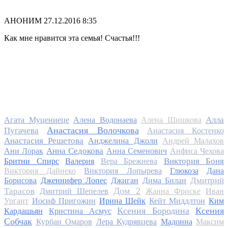
АНОНИМ
27.12.2016 8:35
Как мне нравится эта семья! Счастья!!!
Алла
Агата Муцениеце
Алена Водонаева
Алена Шишкова
Анастасия Волочкова
Пугачева
Анастасия Костенко
Анастасия Решетова
Анджелина Джоли
Андрей Малахов
Анна Седокова
Ани Лорак
Анна Семенович
Анфиса Чехова
Виктория Боня
Бритни Спирс
Валерия
Вера Брежнева
Виктория Дайнеко
Виктория Лопырева
Глюкоза
Дана
Дмитрий
Борисова
Дженнифер Лопес
Джиган
Дима Билан
Дом 2
Тарасов
Дмитрий Шепелев
Жанна Фриске
Иван
Ургант
Иосиф Пригожин
Ирина Шейк
Кейт Миддлтон
Ким
Ксения Бородина
Ксения
Кардашьян
Кристина Асмус
Собчак
Курбан Омаров
Лера Кудрявцева
Мадонна
Максим