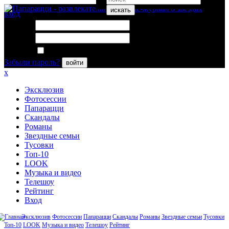
искать
вход
Логин:
Пароль:
Запомнить меня
Забыли пароль?
войти
x
Эксклюзив
Фотосессии
Папарацци
Скандалы
Романы
Звездные семьи
Тусовки
Топ-10
LOOK
Музыка и видео
Телешоу
Рейтинг
Вход
Эксклюзив
Фотосессии
Папарацци
Скандалы
Романы
Звездные семьи
Тусовки
Топ-10
LOOK
Музыка и видео
Телешоу
Рейтинг