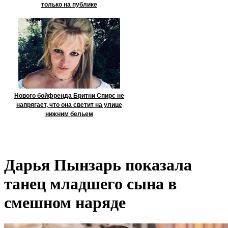
только на публике
Нового бойфренда Бритни Спирс не
напрягает, что она светит на улице
нижним бельем
Дарья Пынзарь показала
танец младшего сына в
смешном наряде