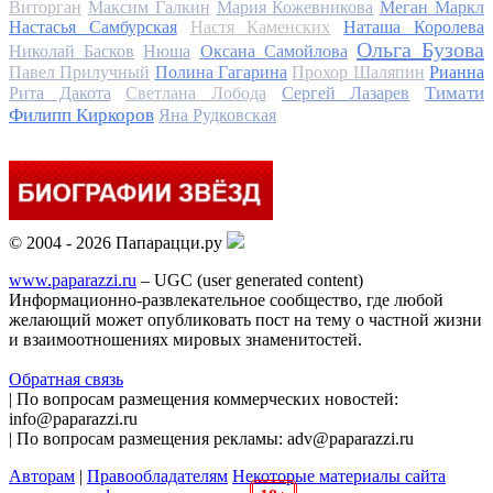
Виторган
Максим Галкин
Мария Кожевникова
Меган Маркл
Настасья Самбурская
Настя Каменских
Наташа Королева
Ольга Бузова
Николай Басков
Нюша
Оксана Самойлова
Павел Прилучный
Полина Гагарина
Прохор Шаляпин
Рианна
Тимати
Рита Дакота
Светлана Лобода
Сергей Лазарев
Филипп Киркоров
Яна Рудковская
© 2004 - 2026 Папарацци.ру
www.paparazzi.ru
– UGC (user generated content)
Информационно-развлекательное сообщество, где любой
желающий может опубликовать пост на тему о частной жизни
и взаимоотношениях мировых знаменитостей.
Обратная связь
| По вопросам размещения коммерческих новостей:
info@paparazzi.ru
| По вопросам размещения рекламы: adv@paparazzi.ru
Авторам
|
Правообладателям
Некоторые материалы сайта