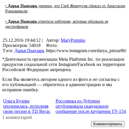
•
Дарья Пынзарь
уверена, что Глеб Жемчугов сбежал от Анастасии
Роинашвили
•
Дарья Пынзарь
ответила хейтерам, которые обозвали ее
дистрофиком
25.12.2016 19:44:12
|
Автор:
MaryPoppins
Просмотров: 54018
Фото:
Тэги:
Дарья Пынзарь
https://www.instagram.com/darya_pinzar86/
*Деятельность организации Meta Platforms Inc. по реализации
продуктов социальной сети Instagram/Facebook на территории
Российской Федерации запрещена.
Если Вы являетесь автором одного из фото и не согласны с
его публикацией — обратитесь в администрацию и мы
исправим ошибку.
Ольга Бузова
Россиянка из Дублина
опозорилась, исполняя
опубликовала скандальное
свою песню в ТЦ Вегас
сообщение после крушения ТУ-154
1 комментарий
Комментировать