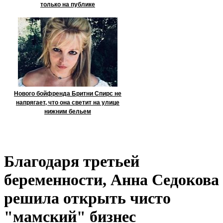
только на публике
Нового бойфренда Бритни Спирс не
напрягает, что она светит на улице
нижним бельем
Благодаря третьей
беременности, Анна Седокова
решила открыть чисто
"мамский" бизнес