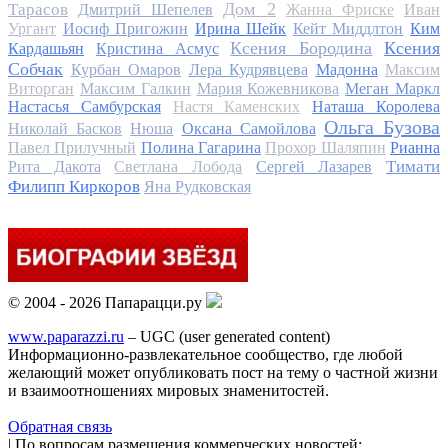
Дом 2
Тарасов
Дмитрий Шепелев
Жанна Фриске
Иван
Ургант
Иосиф Пригожин
Ирина Шейк
Кейт Миддлтон
Ким
Ксения Бородина
Ксения
Кардашьян
Кристина Асмус
Собчак
Курбан Омаров
Лера Кудрявцева
Мадонна
Максим
Виторган
Максим Галкин
Мария Кожевникова
Меган Маркл
Настасья Самбурская
Настя Каменских
Наташа Королева
Ольга Бузова
Николай Басков
Нюша
Оксана Самойлова
Павел Прилучный
Полина Гагарина
Прохор Шаляпин
Рианна
Тимати
Рита Дакота
Светлана Лобода
Сергей Лазарев
Филипп Киркоров
Яна Рудковская
© 2004 - 2026 Папарацци.ру
www.paparazzi.ru
– UGC (user generated content)
Информационно-развлекательное сообщество, где любой
желающий может опубликовать пост на тему о частной жизни
и взаимоотношениях мировых знаменитостей.
Обратная связь
| По вопросам размещения коммерческих новостей: