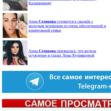
Калашникову
Анна
Седокова
готовится к свадьбе с
молодым человеком из очень обеспеченной и
влиятельной семьи
Анна
Седокова
призналась, что видела
осуждение в глазах Леры Кудрявцевой