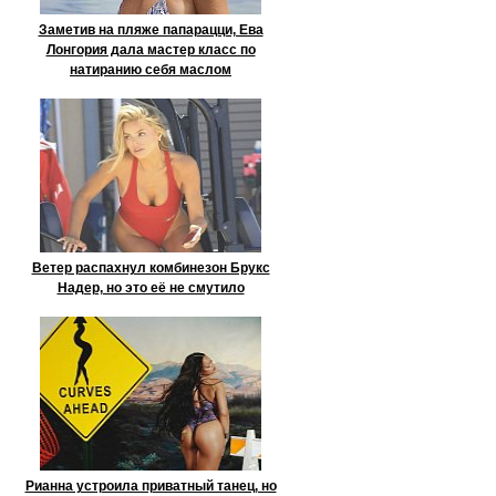
Заметив на пляже папарацци, Ева
Лонгория дала мастер класс по
натиранию себя маслом
Ветер распахнул комбинезон Брукс
Надер, но это её не смутило
Рианна устроила приватный танец, но