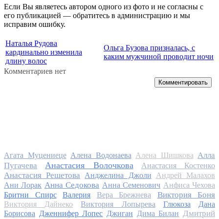
Если Вы являетесь автором одного из фото и не согласны с
его публикацией — обратитесь в администрацию и мы
исправим ошибку.
Наталья Рудова
Ольга Бузова призналась, с
кардинально изменила
каким мужчиной проводит ночи
длину волос
Комментариев нет
Комментировать
Алла
Агата Муцениеце
Алена Водонаева
Алена Шишкова
Анастасия Волочкова
Пугачева
Анастасия Костенко
Анастасия Решетова
Анджелина Джоли
Андрей Малахов
Анна Седокова
Ани Лорак
Анна Семенович
Анфиса Чехова
Виктория Боня
Бритни Спирс
Валерия
Вера Брежнева
Виктория Дайнеко
Виктория Лопырева
Глюкоза
Дана
Дмитрий
Борисова
Дженнифер Лопес
Джиган
Дима Билан