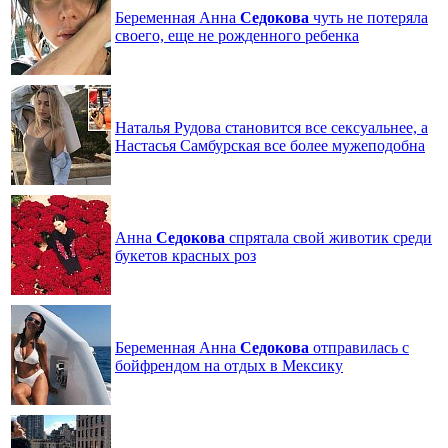
Беременная Анна
Седокова
чуть не потеряла
своего, еще не рожденного ребенка
Наталья Рудова становится все сексуальнее, а
Настасья Самбурская все более мужеподобна
Анна
Седокова
спрятала свой животик среди
букетов красных роз
Беременная Анна
Седокова
отправилась с
бойфрендом на отдых в Мексику