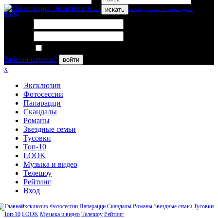
искать
вход
Логин:
Пароль:
Запомнить меня
Забыли пароль?
войти
x
Эксклюзив
Фотосессии
Папарацци
Скандалы
Романы
Звездные семьи
Тусовки
Топ-10
LOOK
Музыка и видео
Телешоу
Рейтинг
Вход
Эксклюзив
Фотосессии
Папарацци
Скандалы
Романы
Звездные семьи
Тусовки
Топ-10
LOOK
Музыка и видео
Телешоу
Рейтинг