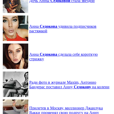
Дочь Анны
Седоковой
стала звездой
Анна
Седокова
удивила подписчиков
растяжкой
Анна
Седокова
сделала себе короткую
стрижку
Ради фото в журнале Maxim, Антонио
Бандерас поставил Анну
Седокову
на колени
Прилетев в Москву, миллионер Джанлука
Вакки променял свою подругу на Анну