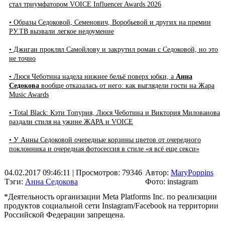
стал триумфатором VOICE Influencer Awards 2026
• Образы Седоковой, Семенович, Воробьевой и других на премии
РУ.ТВ вызвали легкое недоумение
• Джиган проклял Самойлову и закрутил роман с Седоковой, но это
не точно
• Люся Чеботина надела нижнее бельё поверх юбки, а
Анна
Седокова
вообще отказалась от него: как выглядели гости на Жара
Music Awards
• Total Black: Кэти Топурия, Люся Чеботина и Виктория Милованова
раздали стиля на ужине ЖАРА и VOICE
• У Анны Седоковой очередные корзины цветов от очередного
поклонника и очередная фотосессия в стиле «я всё еще секси»
04.02.2017 09:46:11
| Просмотров: 79346
Автор:
MaryPoppins
Тэги:
Анна Седокова
Фото: instagram
*Деятельность организации Meta Platforms Inc. по реализации
продуктов социальной сети Instagram/Facebook на территории
Российской Федерации запрещена.