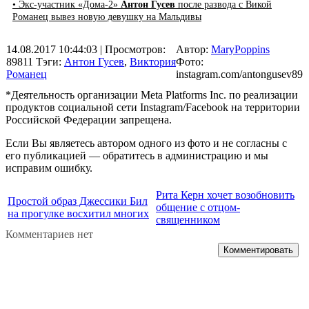
• Экс-участник «Дома-2»
Антон Гусев
после развода с Викой
Романец вывез новую девушку на Мальдивы
14.08.2017 10:44:03
| Просмотров:
Автор:
MaryPoppins
89811
Тэги:
Антон Гусев
,
Виктория
Фото:
Романец
instagram.com/antongusev89
*Деятельность организации Meta Platforms Inc. по реализации
продуктов социальной сети Instagram/Facebook на территории
Российской Федерации запрещена.
Если Вы являетесь автором одного из фото и не согласны с
его публикацией — обратитесь в администрацию и мы
исправим ошибку.
Рита Керн хочет возобновить
Простой образ Джессики Бил
общение с отцом-
на прогулке восхитил многих
священником
Комментариев нет
Комментировать