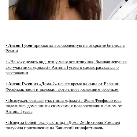
•
Антон Гусев
прихватил возлюбленную на открытие бизнеса в
Рязани
• «Не хочу делать вид, что у меня все отлично»: бывшая девушка
экс-участника «Дома-2» Антона Гусева в слезах рассказала о
расставании
•
Антон Гусев
из «Дома-2» нашел время на сына от Евгении
Феофилактовой и выложил фото с повзрослевшим ребенком
• Возмужал: бывшая участница «Дома-2» Женя Феофилактова
поделилась домашними снимками с повзрослевшим сыном от
Антона Гусева
• Вслед за Боней: экс-участница «Дома-2» Виктория Романец
получила приглашение на Каннский кинофестиваль