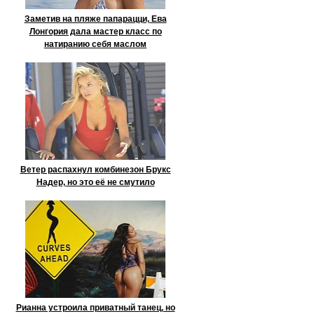
Заметив на пляже папарацци, Ева
Лонгория дала мастер класс по
натиранию себя маслом
Ветер распахнул комбинезон Брукс
Надер, но это её не смутило
Рианна устроила приватный танец, но