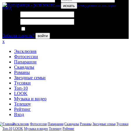
искать
вход
Логин:
Пароль:
Запомнить меня
Забыли пароль?
войти
x
Эксклюзив
Фотосессии
Папарацци
Скандалы
Романы
Звездные семьи
Тусовки
Топ-10
LOOK
Музыка и видео
Телешоу
Рейтинг
Вход
Эксклюзив
Фотосессии
Папарацци
Скандалы
Романы
Звездные семьи
Тусовки
Топ-10
LOOK
Музыка и видео
Телешоу
Рейтинг