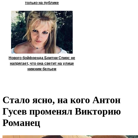
только на публике
Нового бойфренда Бритни Спирс не
напрягает, что она светит на улице
нижним бельем
Стало ясно, на кого Антон
Гусев променял Викторию
Романец