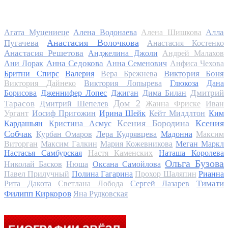
Алла
Агата Муцениеце
Алена Водонаева
Алена Шишкова
Анастасия Волочкова
Пугачева
Анастасия Костенко
Анастасия Решетова
Анджелина Джоли
Андрей Малахов
Анна Седокова
Ани Лорак
Анна Семенович
Анфиса Чехова
Виктория Боня
Бритни Спирс
Валерия
Вера Брежнева
Виктория Дайнеко
Виктория Лопырева
Глюкоза
Дана
Дмитрий
Борисова
Дженнифер Лопес
Джиган
Дима Билан
Дом 2
Тарасов
Дмитрий Шепелев
Жанна Фриске
Иван
Ургант
Иосиф Пригожин
Ирина Шейк
Кейт Миддлтон
Ким
Ксения Бородина
Ксения
Кардашьян
Кристина Асмус
Собчак
Курбан Омаров
Лера Кудрявцева
Мадонна
Максим
Виторган
Максим Галкин
Мария Кожевникова
Меган Маркл
Настасья Самбурская
Настя Каменских
Наташа Королева
Ольга Бузова
Николай Басков
Нюша
Оксана Самойлова
Павел Прилучный
Полина Гагарина
Прохор Шаляпин
Рианна
Тимати
Рита Дакота
Светлана Лобода
Сергей Лазарев
Филипп Киркоров
Яна Рудковская