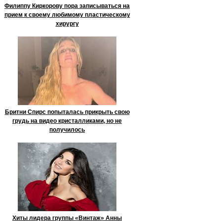
Филиппу Киркорову пора записываться на
прием к своему любимому пластическому
хирургу
Бритни Спирс попыталась прикрыть свою
грудь на видео кристалликами, но не
получилось
Хиты лидера группы «Винтаж» Анны