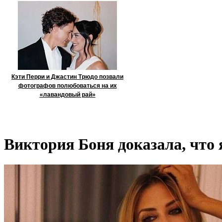
Кэти Перри и Джастин Трюдо позвали
фотографов полюбоваться на их
«лавандовый рай»
Виктория Боня доказала, что