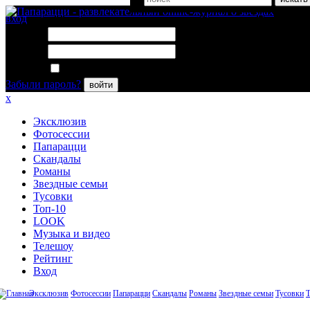
вход
Логин:
Пароль:
Запомнить меня
Забыли пароль?
войти
x
Эксклюзив
Фотосессии
Папарацци
Скандалы
Романы
Звездные семьи
Тусовки
Топ-10
LOOK
Музыка и видео
Телешоу
Рейтинг
Вход
Эксклюзив
Фотосессии
Папарацци
Скандалы
Романы
Звездные семьи
Тусовки
Т