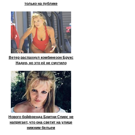
только на публике
Ветер распахнул комбинезон Брукс
Надер, но это её не смутило
Нового бойфренда Бритни Спирс не
напрягает, что она светит на улице
нижним бельем